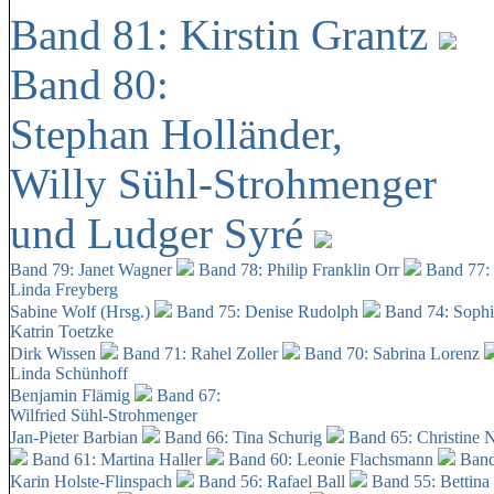
Band 81: Kirstin Grantz
Band 80:
Stephan Holländer,
Willy Sühl-Strohmenger
und Ludger Syré
Band 79: Janet Wagner
Band 78: Philip Franklin Orr
Band 77:
Linda Freyberg
Sabine Wolf (Hrsg.)
Band 75: Denise Rudolph
Band 74: Soph
Katrin Toetzke
Dirk Wissen
Band 71: Rahel Zoller
Band 70: Sabrina Lorenz
Linda Schünhoff
Benjamin Flämig
Band 67:
Wilfried Sühl-Strohmenger
Jan-Pieter Barbian
Band 66: Tina Schurig
Band 65: Christine 
Band 61: Martina Haller
Band 60:
Leonie Flachsmann
Band
Karin Holste-Flinspach
Band 56: Rafael Ball
Band 55: Bettina