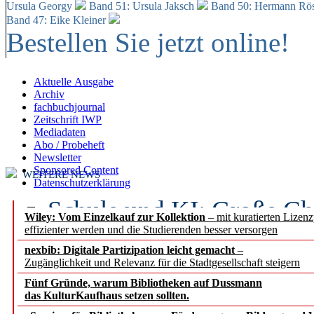
Ursula Georgy
Band 51: Ursula Jaksch
Band 50:
Hermann Rös
Band 47: Eike Kleiner
Bestellen Sie jetzt online!
Aktuelle Ausgabe
Archiv
fachbuchjournal
Zeitschrift IWP
Mediadaten
Abo / Probeheft
Newsletter
Sponsored Content
WEITERE NEWS
Datenschutzerklärung
Schule und KI: Große Ch
Wiley: Vom Einzelkauf zur Kollektion
– mit kuratierten Lizen
effizienter werden und die Studierenden besser versorgen
Voraussetzungen
nexbib: Digitale Partizipation leicht gemacht
–
Zugänglichkeit und Relevanz für die Stadtgesellschaft steigern
Erfolgreiches erstes Hal
Fünf Gründe, warum Bibliotheken auf Dussmann
Segment Research – Ausb
das KulturKaufhaus setzen sollten.