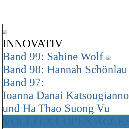
INNOVATIV
Band 99: Sabine Wolf
Band 98: Hannah Schönla
Band 97:
Ioanna Danai Katsougiann
und Ha Thao Suong Vu
VOLLTEXT OPEN ACCE