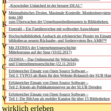
In der Ausgabe
06/2026
(August 20
„Knowledge Unlatched ist der bessere DEAL”
Was Hochschul­bibliotheken von i
Minimalistisches Design. Maximale Kontrolle. Monitoringsystem
testo 160
zum Überwachen der Umgebungsbedingungen in Bibliotheken.
Kinder in der digitalen Welt
Emerald – Ein Familienverlag mit weltweiter Auswirkung
Metadaten als Infrastruktur
Hochschulbibliothek Ansbach als erfolgreicher Pionier im Einsat
bibliothecas neuem Rückgabe- und Sortiersystem flex AMH™
Wenn Bots katalogisieren
Mit ZEDHIA der Unternehmensgeschichte
Mitteleuropas auf der Spur (10.02.2017)
Von Abschlusskleidern bis
ZEDHIA – Das Onlineportal für Wirtschafts-
und Unternehmensgeschichte (22.11.2016)
Geisterjagd-Ausrüstung in der
Erfolgreicher Einsatz von Open Source Software –
„Library of Things“ unterwegs
Teil 3: TYPO3 als Basis für den Website-Relaunch der SUB Ha
Erfolgreicher Einsatz von Open Source Software –
Lesen als Infrastrukturaufgabe
Teil 2: Kitodo als Publikationsserver an der SLUB Dresden
Erfolgreicher Einsatz von Open Source Software –
Wie Jugendliche Social Media
Teil 1: Die BibApp als mobiler Katalog für über 15 Bibliotheken
wirklich erleben