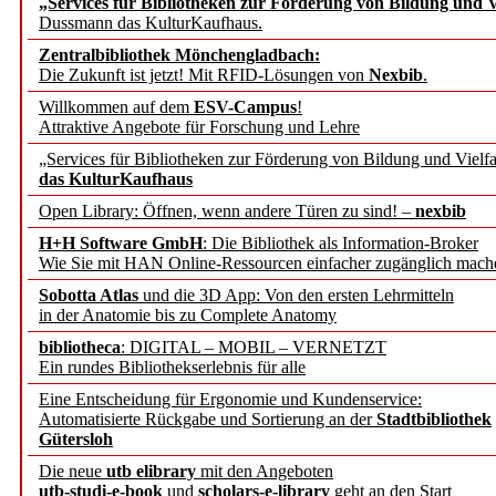
„Services für Bibliotheken zur Förderung von Bildung und Vi
angepasst
Dussmann das KulturKaufhaus.
Zentralbibliothek Mönchengladbach:
Wissenschaftskommunikati
Die Zukunft ist jetzt! Mit RFID-Lösungen von
Nexbib
.
Willkommen auf dem
ESV-Campus
!
konstruktiv!
Attraktive Angebote für Forschung und Lehre
„Services für Bibliotheken zur Förderung von Bildung und Vielfa
Mohr Siebeck übernimmt
das KulturKaufhaus
Open Library: Öffnen, wenn andere Türen zu sind! –
nexbib
und die Zeitschrift für 
H+H Software GmbH
: Die Bibliothek als Information-Broker
Wie Sie mit HAN Online-Ressourcen einfacher zugänglich mach
Francke Attempto
Sobotta Atlas
und die 3D App: Von den ersten Lehrmitteln
in der Anatomie bis zu Complete Anatomy
EBSCO Information Servic
bibliotheca
: DIGITAL – MOBIL – VERNETZT
Recherchefunktionen in
Ein rundes Bibliothekserlebnis für alle
Eine Entscheidung für Ergonomie und Kundenservice:
Automatisierte Rückgabe und Sortierung an der
Stadtbibliothek
Sorbisches Institut neu 
Gütersloh
Geschichte und kulturell
Die neue
utb elibrary
mit den Angeboten
utb-studi-e-book
und
scholars-e-library
geht an den Start