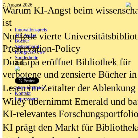
7. August 2026
Warum KI-Angst beim wissenschaft
ist
Innovationspreis
Nur jede vierte Universitätsbibliot
TIP Award
Bücher
Preservation-Policy
Stellenmarkt
KongressNews
Sonderhefte
Dua Lipa eröffnet Bibliothek für
Teilen
verbotene und zensierte Bücher in
Lesen im Zeitalter der Ablenkung
Zitierrichtlinien
Kontakt
Wiley übernimmt Emerald und ba
Impresssum
KI-relevantes Forschungsportfolio
KI prägt den Markt für Bibliothe