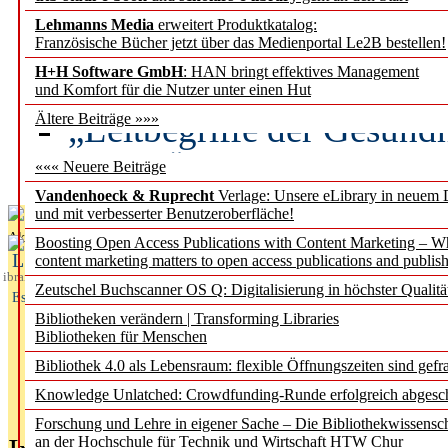
Lehmanns Media
erweitert Produktkatalog:
Künstliche Intelligenz a
Französische Bücher jetzt über das Medienportal Le2B bestellen!
besser zu verstehen
H+H Software GmbH
: HAN bringt effektives Management
und Komfort für die Nutzer unter einen Hut
„Leitbegriffe der Gesund
Ältere Beiträge »»»
des BIÖG erscheinen Ope
««« Neuere Beiträge
Vandenhoeck & Ruprecht
Verlage: Unsere eLibrary in neuem 
und mit verbesserter Benutzeroberfläche!
Aktuelles aus
Boosting Open Access Publications with Content Marketing – 
L
content marketing matters to open access publications and publish
ibrary
Zeutschel Buchscanner OS Q: Digitalisierung in höchster Qualitä
Essentials
Bibliotheken verändern | Transforming Libraries
Bibliotheken für Menschen
Bibliothek 4.0 als Lebensraum: flexible Öffnungszeiten sind gefra
Knowledge Unlatched: Crowdfunding-Runde erfolgreich abgesc
Forschung und Lehre in eigener Sache – Die Bibliothekwissensc
an der Hochschule für Technik und Wirtschaft HTW Chur