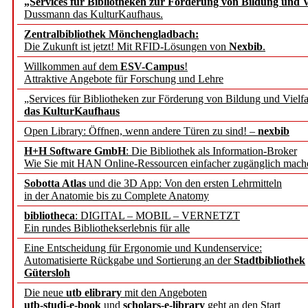
„Services für Bibliotheken zur Förderung von Bildung und Vi
Dussmann das KulturKaufhaus.
Künstliche Intelligenz a
Zentralbibliothek Mönchengladbach:
besser zu verstehen
Die Zukunft ist jetzt! Mit RFID-Lösungen von
Nexbib
.
Willkommen auf dem
ESV-Campus
!
Attraktive Angebote für Forschung und Lehre
„Leitbegriffe der Gesund
„Services für Bibliotheken zur Förderung von Bildung und Vielfa
des BIÖG erscheinen Ope
das KulturKaufhaus
Open Library: Öffnen, wenn andere Türen zu sind! –
nexbib
Forschungsdateninfrastru
H+H Software GmbH
: Die Bibliothek als Information-Broker
Wie Sie mit HAN Online-Ressourcen einfacher zugänglich mach
jedem Experiment
Sobotta Atlas
und die 3D App: Von den ersten Lehrmitteln
in der Anatomie bis zu Complete Anatomy
DFG setzt Förderung des
bibliotheca
: DIGITAL – MOBIL – VERNETZT
Ein rundes Bibliothekserlebnis für alle
FAIRmat fort
Eine Entscheidung für Ergonomie und Kundenservice:
Automatisierte Rückgabe und Sortierung an der
Stadtbibliothek
Bayerns digitale Schatzk
Gütersloh
Die neue
utb elibrary
mit den Angeboten
Schulwandbilder aus Wür
utb-studi-e-book
und
scholars-e-library
geht an den Start