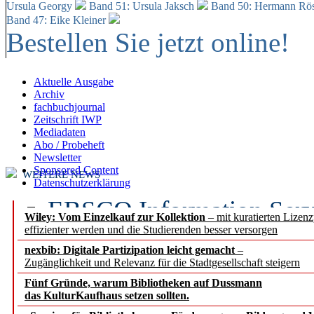
Ursula Georgy
Band 51: Ursula Jaksch
Band 50:
Hermann Rös
Band 47: Eike Kleiner
Bestellen Sie jetzt online!
Aktuelle Ausgabe
Archiv
fachbuchjournal
Zeitschrift IWP
Mediadaten
Abo / Probeheft
Newsletter
Sponsored Content
WEITERE NEWS
Datenschutzerklärung
EBSCO Information Servic
Wiley: Vom Einzelkauf zur Kollektion
– mit kuratierten Lizen
effizienter werden und die Studierenden besser versorgen
Recherchefunktionen in
nexbib: Digitale Partizipation leicht gemacht
–
Zugänglichkeit und Relevanz für die Stadtgesellschaft steigern
Sorbisches Institut neu 
Fünf Gründe, warum Bibliotheken auf Dussmann
Geschichte und kulturell
das KulturKaufhaus setzen sollten.