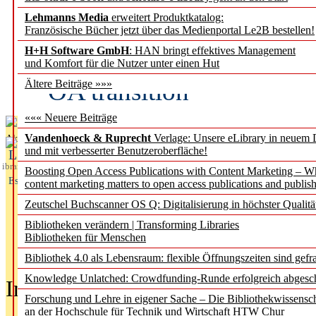
Lehmanns Media
erweitert Produktkatalog:
Fifth Open Access Repor
Französische Bücher jetzt über das Medienportal Le2B bestellen!
H+H Software GmbH
: HAN bringt effektives Management
transformative agreements
und Komfort für die Nutzer unter einen Hut
OA transition
Ältere Beiträge »»»
««« Neuere Beiträge
Vandenhoeck & Ruprecht
Verlage: Unsere eLibrary in neuem 
Aktuelles aus
und mit verbesserter Benutzeroberfläche!
L
ibrary
Boosting Open Access Publications with Content Marketing – 
Essentials
content marketing matters to open access publications and publish
Zeutschel Buchscanner OS Q: Digitalisierung in höchster Qualitä
Bibliotheken verändern | Transforming Libraries
Bibliotheken für Menschen
Bibliothek 4.0 als Lebensraum: flexible Öffnungszeiten sind gefra
Knowledge Unlatched: Crowdfunding-Runde erfolgreich abgesc
In der Ausgabe
05/2026
(Juni/Juli
Forschung und Lehre in eigener Sache – Die Bibliothekwissensc
an der Hochschule für Technik und Wirtschaft HTW Chur