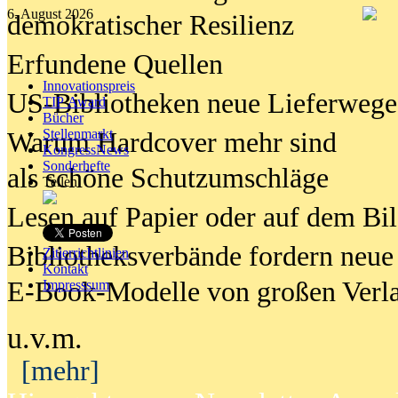
6. August 2026
demokratischer Resilienz
Erfundene Quellen
Innovationspreis
US-Bibliotheken neue Lieferwege
TIP Award
Bücher
Stellenmarkt
Warum Hardcover mehr sind
KongressNews
Sonderhefte
als schöne Schutzumschläge
Teilen
Lesen auf Papier oder auf dem Bi
Bibliotheksverbände fordern neue
Zitierrichtlinien
Kontakt
E-Book-Modelle von großen Verl
Impresssum
u.v.m.
[mehr]