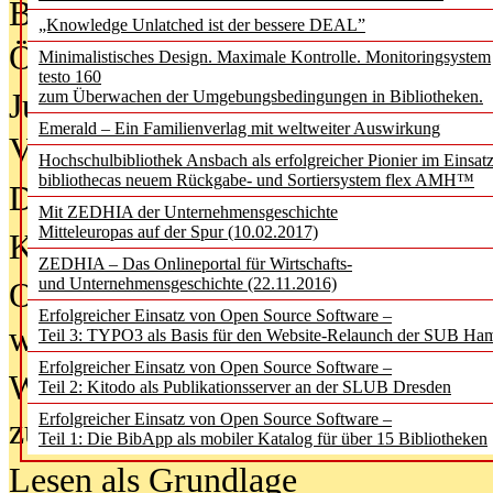
Bürgerforum fordert mehr Medienb
„Knowledge Unlatched ist der bessere DEAL”
Öffentlichkeit
Minimalistisches Design. Maximale Kontrolle. Monitoringsystem
testo 160
Jugendliche wollen besseren Schut
zum Überwachen der Umgebungsbedingungen in Bibliotheken.
Emerald – Ein Familienverlag mit weltweiter Auswirkung
Verbote
Hochschulbibliothek Ansbach als erfolgreicher Pionier im Einsat
bibliothecas neuem Rückgabe- und Sortiersystem flex AMH™
Digitale Langzeit­archi­vierung br
Mit ZEDHIA der Unternehmensgeschichte
Mitteleuropas auf der Spur (10.02.2017)
KI-Chatbots werden Teil der wiss
ZEDHIA – Das Onlineportal für Wirtschafts-
und Unternehmensgeschichte (22.11.2016)
Offene Infrastrukturen für
Erfolgreicher Einsatz von Open Source Software –
wissenschaftliche Informationssy
Teil 3: TYPO3 als Basis für den Website-Relaunch der SUB Ha
Erfolgreicher Einsatz von Open Source Software –
Warum die Debatte über KI-Texte
Teil 2: Kitodo als Publikationsserver an der SLUB Dresden
Erfolgreicher Einsatz von Open Source Software –
zu kurz greift
Teil 1: Die BibApp als mobiler Katalog für über 15 Bibliotheken
Lesen als Grundlage