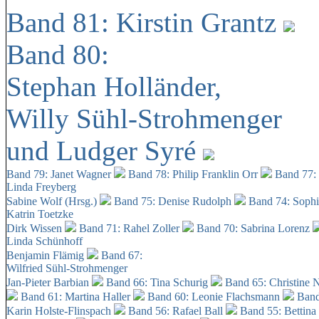
Band 81: Kirstin Grantz
Band 80:
Stephan Holländer,
Willy Sühl-Strohmenger
und Ludger Syré
Band 79: Janet Wagner
Band 78: Philip Franklin Orr
Band 77:
Linda Freyberg
Sabine Wolf (Hrsg.)
Band 75: Denise Rudolph
Band 74: Soph
Katrin Toetzke
Dirk Wissen
Band 71: Rahel Zoller
Band 70: Sabrina Lorenz
Linda Schünhoff
Benjamin Flämig
Band 67:
Wilfried Sühl-Strohmenger
Jan-Pieter Barbian
Band 66: Tina Schurig
Band 65: Christine 
Band 61: Martina Haller
Band 60:
Leonie Flachsmann
Band
Karin Holste-Flinspach
Band 56: Rafael Ball
Band 55: Bettina