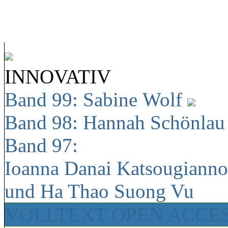
INNOVATIV
Band 99: Sabine Wolf
Band 98: Hannah Schönla
Band 97:
Ioanna Danai Katsougiann
und Ha Thao Suong Vu
VOLLTEXT OPEN ACCE