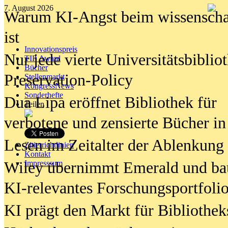
7. August 2026
Warum KI-Angst beim wissenschaft
ist
Innovationspreis
Nur jede vierte Universitätsbibliot
TIP Award
Bücher
Preservation-Policy
Stellenmarkt
KongressNews
Sonderhefte
Dua Lipa eröffnet Bibliothek für
Teilen
verbotene und zensierte Bücher in
Lesen im Zeitalter der Ablenkung
Zitierrichtlinien
Kontakt
Wiley übernimmt Emerald und ba
Impresssum
KI-relevantes Forschungsportfolio
KI prägt den Markt für Bibliothe