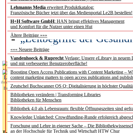
Lehmanns Media
erweitert Produktkatalog:
Künstliche Intelligenz a
Französische Bücher jetzt über das Medienportal Le2B bestellen!
besser zu verstehen
H+H Software GmbH
: HAN bringt effektives Management
und Komfort für die Nutzer unter einen Hut
„Leitbegriffe der Gesund
Ältere Beiträge »»»
des BIÖG erscheinen Ope
««« Neuere Beiträge
Vandenhoeck & Ruprecht
Verlage: Unsere eLibrary in neuem 
und mit verbesserter Benutzeroberfläche!
Aktuelles aus
Boosting Open Access Publications with Content Marketing – 
L
content marketing matters to open access publications and publish
ibrary
Zeutschel Buchscanner OS Q: Digitalisierung in höchster Qualitä
Essentials
Bibliotheken verändern | Transforming Libraries
Bibliotheken für Menschen
Bibliothek 4.0 als Lebensraum: flexible Öffnungszeiten sind gefra
Knowledge Unlatched: Crowdfunding-Runde erfolgreich abgesc
Forschung und Lehre in eigener Sache – Die Bibliothekwissensc
an der Hochschule für Technik und Wirtschaft HTW Chur