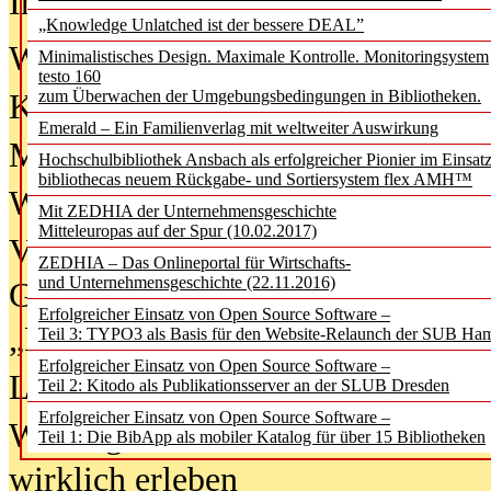
In der Ausgabe
06/2026
(August 20
„Knowledge Unlatched ist der bessere DEAL”
Was Hochschul­bibliotheken von i
Minimalistisches Design. Maximale Kontrolle. Monitoringsystem
testo 160
zum Überwachen der Umgebungsbedingungen in Bibliotheken.
Kinder in der digitalen Welt
Emerald – Ein Familienverlag mit weltweiter Auswirkung
Metadaten als Infrastruktur
Hochschulbibliothek Ansbach als erfolgreicher Pionier im Einsat
bibliothecas neuem Rückgabe- und Sortiersystem flex AMH™
Wenn Bots katalogisieren
Mit ZEDHIA der Unternehmensgeschichte
Mitteleuropas auf der Spur (10.02.2017)
Von Abschlusskleidern bis
ZEDHIA – Das Onlineportal für Wirtschafts-
und Unternehmensgeschichte (22.11.2016)
Geisterjagd-Ausrüstung in der
Erfolgreicher Einsatz von Open Source Software –
„Library of Things“ unterwegs
Teil 3: TYPO3 als Basis für den Website-Relaunch der SUB Ha
Erfolgreicher Einsatz von Open Source Software –
Lesen als Infrastrukturaufgabe
Teil 2: Kitodo als Publikationsserver an der SLUB Dresden
Erfolgreicher Einsatz von Open Source Software –
Wie Jugendliche Social Media
Teil 1: Die BibApp als mobiler Katalog für über 15 Bibliotheken
wirklich erleben