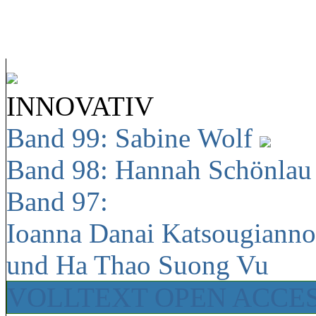
INNOVATIV
Band 99: Sabine Wolf
Band 98: Hannah Schönla
Band 97:
Ioanna Danai Katsougiann
und Ha Thao Suong Vu
VOLLTEXT OPEN ACCE