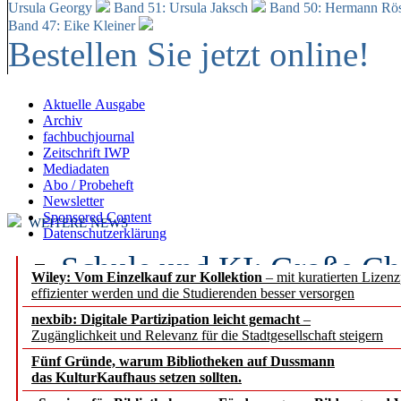
Ursula Georgy
Band 51: Ursula Jaksch
Band 50:
Hermann Rös
Band 47: Eike Kleiner
Bestellen Sie jetzt online!
Aktuelle Ausgabe
Archiv
fachbuchjournal
Zeitschrift IWP
Mediadaten
Abo / Probeheft
Newsletter
Sponsored Content
WEITERE NEWS
Datenschutzerklärung
Schule und KI: Große Ch
Wiley: Vom Einzelkauf zur Kollektion
– mit kuratierten Lizen
effizienter werden und die Studierenden besser versorgen
Voraussetzungen
nexbib: Digitale Partizipation leicht gemacht
–
Zugänglichkeit und Relevanz für die Stadtgesellschaft steigern
Erfolgreiches erstes Hal
Fünf Gründe, warum Bibliotheken auf Dussmann
Segment Research – Ausb
das KulturKaufhaus setzen sollten.