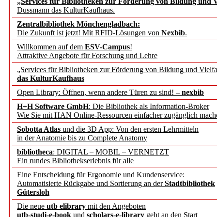
„Services für Bibliotheken zur Förderung von Bildung und Vi
angepasst
Dussmann das KulturKaufhaus.
Zentralbibliothek Mönchengladbach:
Wissenschaftskommunikati
Die Zukunft ist jetzt! Mit RFID-Lösungen von
Nexbib
.
Willkommen auf dem
ESV-Campus
!
konstruktiv!
Attraktive Angebote für Forschung und Lehre
„Services für Bibliotheken zur Förderung von Bildung und Vielfa
Mohr Siebeck übernimmt
das KulturKaufhaus
Open Library: Öffnen, wenn andere Türen zu sind! –
nexbib
und die Zeitschrift für 
H+H Software GmbH
: Die Bibliothek als Information-Broker
Wie Sie mit HAN Online-Ressourcen einfacher zugänglich mach
Francke Attempto
Sobotta Atlas
und die 3D App: Von den ersten Lehrmitteln
in der Anatomie bis zu Complete Anatomy
EBSCO Information Servic
bibliotheca
: DIGITAL – MOBIL – VERNETZT
Recherchefunktionen in
Ein rundes Bibliothekserlebnis für alle
Eine Entscheidung für Ergonomie und Kundenservice:
Automatisierte Rückgabe und Sortierung an der
Stadtbibliothek
Sorbisches Institut neu 
Gütersloh
Geschichte und kulturell
Die neue
utb elibrary
mit den Angeboten
utb-studi-e-book
und
scholars-e-library
geht an den Start