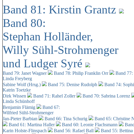
Band 81: Kirstin Grantz
Band 80:
Stephan Holländer,
Willy Sühl-Strohmenger
und Ludger Syré
Band 79: Janet Wagner
Band 78: Philip Franklin Orr
Band 77:
Linda Freyberg
Sabine Wolf (Hrsg.)
Band 75: Denise Rudolph
Band 74: Soph
Katrin Toetzke
Dirk Wissen
Band 71: Rahel Zoller
Band 70: Sabrina Lorenz
Linda Schünhoff
Benjamin Flämig
Band 67:
Wilfried Sühl-Strohmenger
Jan-Pieter Barbian
Band 66: Tina Schurig
Band 65: Christine 
Band 61: Martina Haller
Band 60:
Leonie Flachsmann
Band
Karin Holste-Flinspach
Band 56: Rafael Ball
Band 55: Bettina