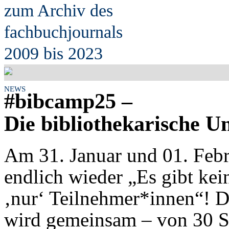
zum Archiv des
fach
b
uchjournals
2009 bis 2023
NEWS
#
bib
camp25 –
Die bibliothekarische U
Am 31. Januar und 01. Febr
endlich wieder „Es gibt ke
‚nur‘ Teilnehmer*innen“!
wird gemeinsam – von 30 S