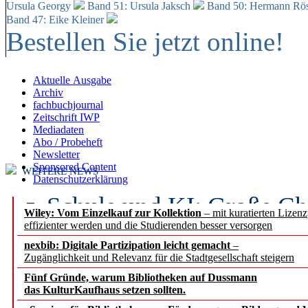
Ursula Georgy
Band 51: Ursula Jaksch
Band 50:
Hermann Rös
Band 47: Eike Kleiner
Bestellen Sie jetzt online!
Aktuelle Ausgabe
Archiv
fachbuchjournal
Zeitschrift IWP
Mediadaten
Abo / Probeheft
Newsletter
Sponsored Content
WEITERE NEWS
Datenschutzerklärung
Schule und KI: Große Ch
Wiley: Vom Einzelkauf zur Kollektion
– mit kuratierten Lizen
effizienter werden und die Studierenden besser versorgen
Voraussetzungen
nexbib: Digitale Partizipation leicht gemacht
–
Zugänglichkeit und Relevanz für die Stadtgesellschaft steigern
Erfolgreiches erstes Hal
Fünf Gründe, warum Bibliotheken auf Dussmann
Segment Research – Ausb
das KulturKaufhaus setzen sollten.