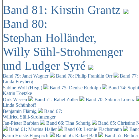
Band 81: Kirstin Grantz
Band 80:
Stephan Holländer,
Willy Sühl-Strohmenger
und Ludger Syré
Band 79: Janet Wagner
Band 78: Philip Franklin Orr
Band 77:
Linda Freyberg
Sabine Wolf (Hrsg.)
Band 75: Denise Rudolph
Band 74: Soph
Katrin Toetzke
Dirk Wissen
Band 71: Rahel Zoller
Band 70: Sabrina Lorenz
Linda Schünhoff
Benjamin Flämig
Band 67:
Wilfried Sühl-Strohmenger
Jan-Pieter Barbian
Band 66: Tina Schurig
Band 65: Christine 
Band 61: Martina Haller
Band 60:
Leonie Flachsmann
Band
Karin Holste-Flinspach
Band 56: Rafael Ball
Band 55: Bettina