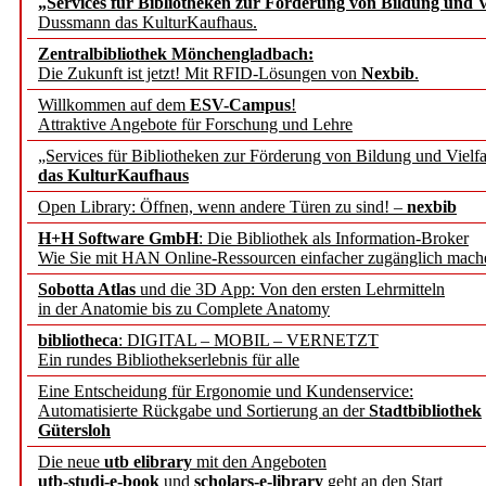
„Services für Bibliotheken zur Förderung von Bildung und Vi
angepasst
Dussmann das KulturKaufhaus.
Zentralbibliothek Mönchengladbach:
Wissenschaftskommunikati
Die Zukunft ist jetzt! Mit RFID-Lösungen von
Nexbib
.
Willkommen auf dem
ESV-Campus
!
konstruktiv!
Attraktive Angebote für Forschung und Lehre
„Services für Bibliotheken zur Förderung von Bildung und Vielfa
Mohr Siebeck übernimmt
das KulturKaufhaus
Open Library: Öffnen, wenn andere Türen zu sind! –
nexbib
und die Zeitschrift für 
H+H Software GmbH
: Die Bibliothek als Information-Broker
Wie Sie mit HAN Online-Ressourcen einfacher zugänglich mach
Francke Attempto
Sobotta Atlas
und die 3D App: Von den ersten Lehrmitteln
in der Anatomie bis zu Complete Anatomy
EBSCO Information Servic
bibliotheca
: DIGITAL – MOBIL – VERNETZT
Recherchefunktionen in
Ein rundes Bibliothekserlebnis für alle
Eine Entscheidung für Ergonomie und Kundenservice:
Automatisierte Rückgabe und Sortierung an der
Stadtbibliothek
Sorbisches Institut neu 
Gütersloh
Geschichte und kulturell
Die neue
utb elibrary
mit den Angeboten
utb-studi-e-book
und
scholars-e-library
geht an den Start