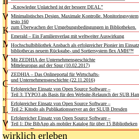
In der Ausgabe
06/2026
(August 20
„Knowledge Unlatched ist der bessere DEAL”
Was Hochschul­bibliotheken von i
Minimalistisches Design. Maximale Kontrolle. Monitoringsystem
testo 160
zum Überwachen der Umgebungsbedingungen in Bibliotheken.
Kinder in der digitalen Welt
Emerald – Ein Familienverlag mit weltweiter Auswirkung
Metadaten als Infrastruktur
Hochschulbibliothek Ansbach als erfolgreicher Pionier im Einsat
bibliothecas neuem Rückgabe- und Sortiersystem flex AMH™
Wenn Bots katalogisieren
Mit ZEDHIA der Unternehmensgeschichte
Mitteleuropas auf der Spur (10.02.2017)
Von Abschlusskleidern bis
ZEDHIA – Das Onlineportal für Wirtschafts-
und Unternehmensgeschichte (22.11.2016)
Geisterjagd-Ausrüstung in der
Erfolgreicher Einsatz von Open Source Software –
„Library of Things“ unterwegs
Teil 3: TYPO3 als Basis für den Website-Relaunch der SUB Ha
Erfolgreicher Einsatz von Open Source Software –
Lesen als Infrastrukturaufgabe
Teil 2: Kitodo als Publikationsserver an der SLUB Dresden
Erfolgreicher Einsatz von Open Source Software –
Wie Jugendliche Social Media
Teil 1: Die BibApp als mobiler Katalog für über 15 Bibliotheken
wirklich erleben