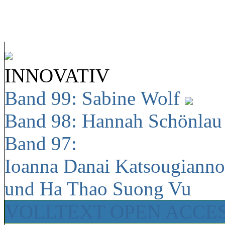
INNOVATIV
Band 99: Sabine Wolf
Band 98: Hannah Schönla
Band 97:
Ioanna Danai Katsougiann
und Ha Thao Suong Vu
VOLLTEXT OPEN ACCE