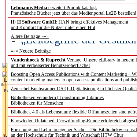
Lehmanns Media
erweitert Produktkatalog:
Künstliche Intelligenz a
Französische Bücher jetzt über das Medienportal Le2B bestellen!
besser zu verstehen
H+H Software GmbH
: HAN bringt effektives Management
und Komfort für die Nutzer unter einen Hut
„Leitbegriffe der Gesund
Ältere Beiträge »»»
des BIÖG erscheinen Ope
««« Neuere Beiträge
Vandenhoeck & Ruprecht
Verlage: Unsere eLibrary in neuem 
und mit verbesserter Benutzeroberfläche!
Aktuelles aus
Boosting Open Access Publications with Content Marketing – 
L
content marketing matters to open access publications and publish
ibrary
Zeutschel Buchscanner OS Q: Digitalisierung in höchster Qualitä
Essentials
Bibliotheken verändern | Transforming Libraries
Bibliotheken für Menschen
Bibliothek 4.0 als Lebensraum: flexible Öffnungszeiten sind gefra
Knowledge Unlatched: Crowdfunding-Runde erfolgreich abgesc
Forschung und Lehre in eigener Sache – Die Bibliothekwissensc
an der Hochschule für Technik und Wirtschaft HTW Chur