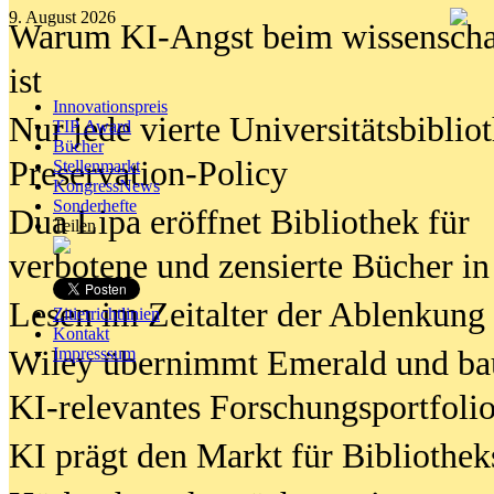
9. August 2026
Warum KI-Angst beim wissenschaft
ist
Innovationspreis
Nur jede vierte Universitätsbibliot
TIP Award
Bücher
Preservation-Policy
Stellenmarkt
KongressNews
Sonderhefte
Dua Lipa eröffnet Bibliothek für
Teilen
verbotene und zensierte Bücher in
Lesen im Zeitalter der Ablenkung
Zitierrichtlinien
Kontakt
Wiley übernimmt Emerald und ba
Impresssum
KI-relevantes Forschungsportfolio
KI prägt den Markt für Bibliothe