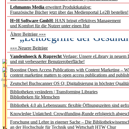
Lehmanns Media
erweitert Produktkatalog:
Künstliche Intelligenz a
Französische Bücher jetzt über das Medienportal Le2B bestellen!
besser zu verstehen
H+H Software GmbH
: HAN bringt effektives Management
und Komfort für die Nutzer unter einen Hut
„Leitbegriffe der Gesund
Ältere Beiträge »»»
des BIÖG erscheinen Ope
««« Neuere Beiträge
Vandenhoeck & Ruprecht
Verlage: Unsere eLibrary in neuem 
und mit verbesserter Benutzeroberfläche!
Aktuelles aus
Boosting Open Access Publications with Content Marketing – 
L
content marketing matters to open access publications and publish
ibrary
Zeutschel Buchscanner OS Q: Digitalisierung in höchster Qualitä
Essentials
Bibliotheken verändern | Transforming Libraries
Bibliotheken für Menschen
Bibliothek 4.0 als Lebensraum: flexible Öffnungszeiten sind gefra
Knowledge Unlatched: Crowdfunding-Runde erfolgreich abgesc
Forschung und Lehre in eigener Sache – Die Bibliothekwissensc
an der Hochschule für Technik und Wirtschaft HTW Chur