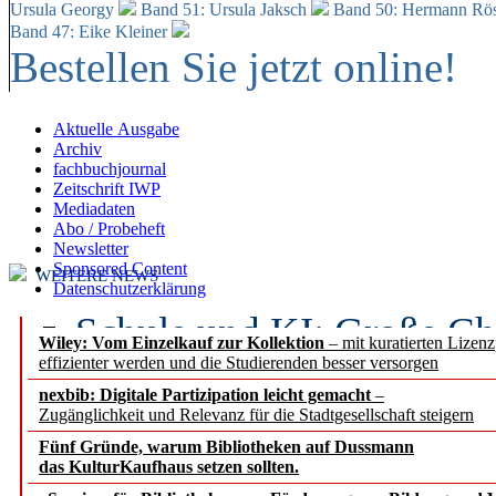
Ursula Georgy
Band 51: Ursula Jaksch
Band 50:
Hermann Rös
Band 47: Eike Kleiner
Bestellen Sie jetzt online!
Aktuelle Ausgabe
Archiv
fachbuchjournal
Zeitschrift IWP
Mediadaten
Abo / Probeheft
Newsletter
Sponsored Content
WEITERE NEWS
Datenschutzerklärung
Schule und KI: Große Ch
Wiley: Vom Einzelkauf zur Kollektion
– mit kuratierten Lizen
effizienter werden und die Studierenden besser versorgen
Voraussetzungen
nexbib: Digitale Partizipation leicht gemacht
–
Zugänglichkeit und Relevanz für die Stadtgesellschaft steigern
Erfolgreiches erstes Hal
Fünf Gründe, warum Bibliotheken auf Dussmann
Segment Research – Ausb
das KulturKaufhaus setzen sollten.