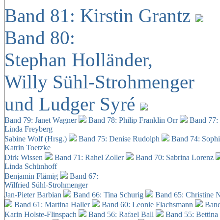
Band 81: Kirstin Grantz
Band 80:
Stephan Holländer,
Willy Sühl-Strohmenger
und Ludger Syré
Band 79: Janet Wagner
Band 78: Philip Franklin Orr
Band 77:
Linda Freyberg
Sabine Wolf (Hrsg.)
Band 75: Denise Rudolph
Band 74: Soph
Katrin Toetzke
Dirk Wissen
Band 71: Rahel Zoller
Band 70: Sabrina Lorenz
Linda Schünhoff
Benjamin Flämig
Band 67:
Wilfried Sühl-Strohmenger
Jan-Pieter Barbian
Band 66: Tina Schurig
Band 65: Christine 
Band 61: Martina Haller
Band 60:
Leonie Flachsmann
Band
Karin Holste-Flinspach
Band 56: Rafael Ball
Band 55: Bettina