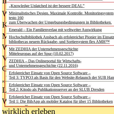
In der Ausgabe
06/2026
(August 20
„Knowledge Unlatched ist der bessere DEAL”
Was Hochschul­bibliotheken von i
Minimalistisches Design. Maximale Kontrolle. Monitoringsystem
testo 160
zum Überwachen der Umgebungsbedingungen in Bibliotheken.
Kinder in der digitalen Welt
Emerald – Ein Familienverlag mit weltweiter Auswirkung
Metadaten als Infrastruktur
Hochschulbibliothek Ansbach als erfolgreicher Pionier im Einsat
bibliothecas neuem Rückgabe- und Sortiersystem flex AMH™
Wenn Bots katalogisieren
Mit ZEDHIA der Unternehmensgeschichte
Mitteleuropas auf der Spur (10.02.2017)
Von Abschlusskleidern bis
ZEDHIA – Das Onlineportal für Wirtschafts-
und Unternehmensgeschichte (22.11.2016)
Geisterjagd-Ausrüstung in der
Erfolgreicher Einsatz von Open Source Software –
„Library of Things“ unterwegs
Teil 3: TYPO3 als Basis für den Website-Relaunch der SUB Ha
Erfolgreicher Einsatz von Open Source Software –
Lesen als Infrastrukturaufgabe
Teil 2: Kitodo als Publikationsserver an der SLUB Dresden
Erfolgreicher Einsatz von Open Source Software –
Wie Jugendliche Social Media
Teil 1: Die BibApp als mobiler Katalog für über 15 Bibliotheken
wirklich erleben