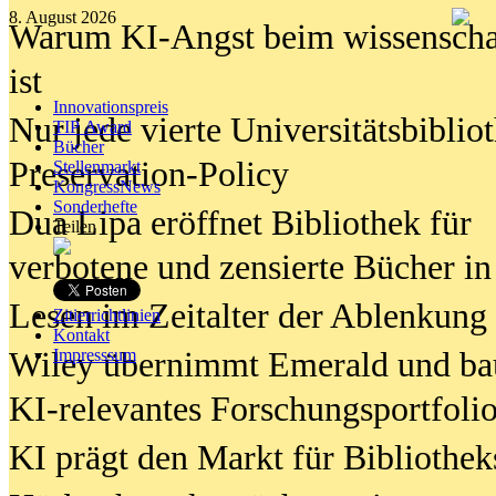
8. August 2026
Warum KI-Angst beim wissenschaft
ist
Innovationspreis
Nur jede vierte Universitätsbibliot
TIP Award
Bücher
Preservation-Policy
Stellenmarkt
KongressNews
Sonderhefte
Dua Lipa eröffnet Bibliothek für
Teilen
verbotene und zensierte Bücher in
Lesen im Zeitalter der Ablenkung
Zitierrichtlinien
Kontakt
Wiley übernimmt Emerald und ba
Impresssum
KI-relevantes Forschungsportfolio
KI prägt den Markt für Bibliothe