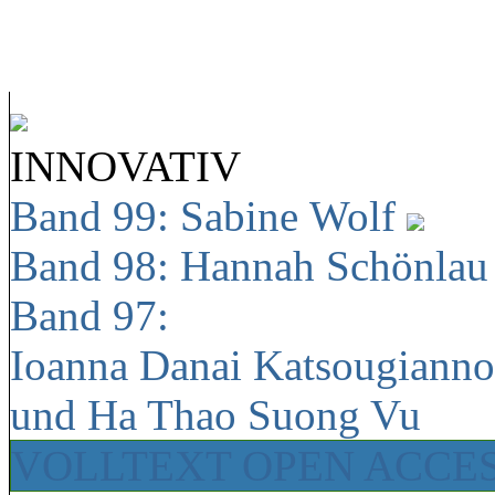
INNOVATIV
Band 99: Sabine Wolf
Band 98: Hannah Schönla
Band 97:
Ioanna Danai Katsougiann
und Ha Thao Suong Vu
VOLLTEXT OPEN ACCE