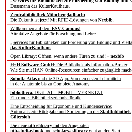
„Services für Bibliotheken zur Förderung von Bildung und Vi
angepasst
Dussmann das KulturKaufhaus.
Zentralbibliothek Mönchengladbach:
Wissenschaftskommunikati
Die Zukunft ist jetzt! Mit RFID-Lösungen von
Nexbib
.
Willkommen auf dem
ESV-Campus
!
konstruktiv!
Attraktive Angebote für Forschung und Lehre
„Services für Bibliotheken zur Förderung von Bildung und Vielfa
Mohr Siebeck übernimmt
das KulturKaufhaus
Open Library: Öffnen, wenn andere Türen zu sind! –
nexbib
und die Zeitschrift für 
H+H Software GmbH
: Die Bibliothek als Information-Broker
Wie Sie mit HAN Online-Ressourcen einfacher zugänglich mach
Francke Attempto
Sobotta Atlas
und die 3D App: Von den ersten Lehrmitteln
in der Anatomie bis zu Complete Anatomy
EBSCO Information Servic
bibliotheca
: DIGITAL – MOBIL – VERNETZT
Recherchefunktionen in
Ein rundes Bibliothekserlebnis für alle
Eine Entscheidung für Ergonomie und Kundenservice:
Automatisierte Rückgabe und Sortierung an der
Stadtbibliothek
Sorbisches Institut neu 
Gütersloh
Geschichte und kulturell
Die neue
utb elibrary
mit den Angeboten
utb-studi-e-book
und
scholars-e-library
geht an den Start