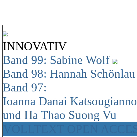
INNOVATIV
Band 99: Sabine Wolf
Band 98: Hannah Schönla
Band 97:
Ioanna Danai Katsougiann
und Ha Thao Suong Vu
VOLLTEXT OPEN ACCE