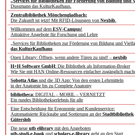
„Services für Bibliotheken zur Förderung von Bildung und Vi
angepasst
Dussmann das KulturKaufhaus.
Zentralbibliothek Mönchengladbach:
Wissenschaftskommunikati
Die Zukunft ist jetzt! Mit RFID-Lösungen von
Nexbib
.
Willkommen auf dem
ESV-Campus
!
konstruktiv!
Attraktive Angebote für Forschung und Lehre
„Services für Bibliotheken zur Förderung von Bildung und Vielfa
Mohr Siebeck übernimmt
das KulturKaufhaus
Open Library: Öffnen, wenn andere Türen zu sind! –
nexbib
und die Zeitschrift für 
H+H Software GmbH
: Die Bibliothek als Information-Broker
Wie Sie mit HAN Online-Ressourcen einfacher zugänglich mach
Francke Attempto
Sobotta Atlas
und die 3D App: Von den ersten Lehrmitteln
in der Anatomie bis zu Complete Anatomy
EBSCO Information Servic
bibliotheca
: DIGITAL – MOBIL – VERNETZT
Recherchefunktionen in
Ein rundes Bibliothekserlebnis für alle
Eine Entscheidung für Ergonomie und Kundenservice:
Automatisierte Rückgabe und Sortierung an der
Stadtbibliothek
Sorbisches Institut neu 
Gütersloh
Geschichte und kulturell
Die neue
utb elibrary
mit den Angeboten
utb-studi-e-book
und
scholars-e-library
geht an den Start