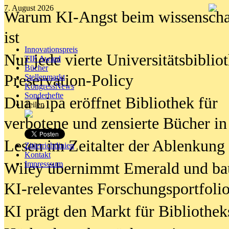
7. August 2026
Warum KI-Angst beim wissenschaft
ist
Innovationspreis
Nur jede vierte Universitätsbibliot
TIP Award
Bücher
Preservation-Policy
Stellenmarkt
KongressNews
Sonderhefte
Dua Lipa eröffnet Bibliothek für
Teilen
verbotene und zensierte Bücher in
Lesen im Zeitalter der Ablenkung
Zitierrichtlinien
Kontakt
Wiley übernimmt Emerald und ba
Impresssum
KI-relevantes Forschungsportfolio
KI prägt den Markt für Bibliothe