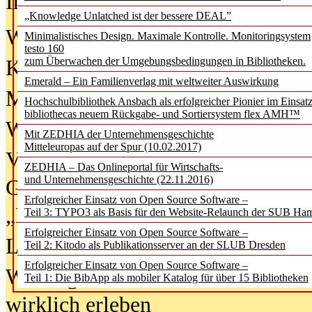
In der Ausgabe
06/2026
(August 20
„Knowledge Unlatched ist der bessere DEAL”
Was Hochschul­bibliotheken von i
Minimalistisches Design. Maximale Kontrolle. Monitoringsystem
testo 160
zum Überwachen der Umgebungsbedingungen in Bibliotheken.
Kinder in der digitalen Welt
Emerald – Ein Familienverlag mit weltweiter Auswirkung
Metadaten als Infrastruktur
Hochschulbibliothek Ansbach als erfolgreicher Pionier im Einsat
bibliothecas neuem Rückgabe- und Sortiersystem flex AMH™
Wenn Bots katalogisieren
Mit ZEDHIA der Unternehmensgeschichte
Mitteleuropas auf der Spur (10.02.2017)
Von Abschlusskleidern bis
ZEDHIA – Das Onlineportal für Wirtschafts-
und Unternehmensgeschichte (22.11.2016)
Geisterjagd-Ausrüstung in der
Erfolgreicher Einsatz von Open Source Software –
„Library of Things“ unterwegs
Teil 3: TYPO3 als Basis für den Website-Relaunch der SUB Ha
Erfolgreicher Einsatz von Open Source Software –
Lesen als Infrastrukturaufgabe
Teil 2: Kitodo als Publikationsserver an der SLUB Dresden
Erfolgreicher Einsatz von Open Source Software –
Wie Jugendliche Social Media
Teil 1: Die BibApp als mobiler Katalog für über 15 Bibliotheken
wirklich erleben