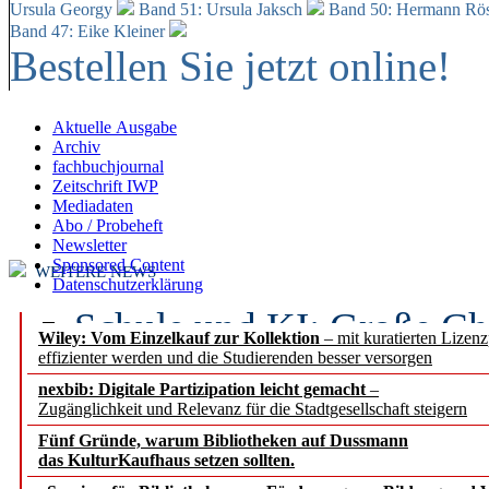
Ursula Georgy
Band 51: Ursula Jaksch
Band 50:
Hermann Rös
Band 47: Eike Kleiner
Bestellen Sie jetzt online!
Aktuelle Ausgabe
Archiv
fachbuchjournal
Zeitschrift IWP
Mediadaten
Abo / Probeheft
Newsletter
Sponsored Content
WEITERE NEWS
Datenschutzerklärung
Schule und KI: Große Ch
Wiley: Vom Einzelkauf zur Kollektion
– mit kuratierten Lizen
effizienter werden und die Studierenden besser versorgen
Voraussetzungen
nexbib: Digitale Partizipation leicht gemacht
–
Zugänglichkeit und Relevanz für die Stadtgesellschaft steigern
Erfolgreiches erstes Hal
Fünf Gründe, warum Bibliotheken auf Dussmann
Segment Research – Ausb
das KulturKaufhaus setzen sollten.