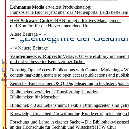
Lehmanns Media
erweitert Produktkatalog:
Künstliche Intelligenz a
Französische Bücher jetzt über das Medienportal Le2B bestellen!
besser zu verstehen
H+H Software GmbH
: HAN bringt effektives Management
und Komfort für die Nutzer unter einen Hut
„Leitbegriffe der Gesund
Ältere Beiträge »»»
des BIÖG erscheinen Ope
««« Neuere Beiträge
Vandenhoeck & Ruprecht
Verlage: Unsere eLibrary in neuem 
und mit verbesserter Benutzeroberfläche!
Aktuelles aus
Boosting Open Access Publications with Content Marketing – 
L
content marketing matters to open access publications and publish
ibrary
Zeutschel Buchscanner OS Q: Digitalisierung in höchster Qualitä
Essentials
Bibliotheken verändern | Transforming Libraries
Bibliotheken für Menschen
Bibliothek 4.0 als Lebensraum: flexible Öffnungszeiten sind gefra
Knowledge Unlatched: Crowdfunding-Runde erfolgreich abgesc
Forschung und Lehre in eigener Sache – Die Bibliothekwissensc
an der Hochschule für Technik und Wirtschaft HTW Chur