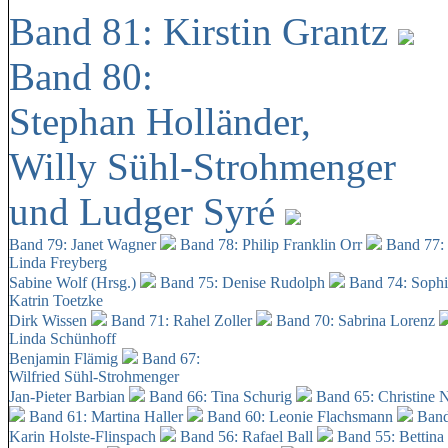
Band 81: Kirstin Grantz
Band 80:
Stephan Holländer,
Willy Sühl-Strohmenger
und Ludger Syré
Band 79: Janet Wagner
Band 78: Philip Franklin Orr
Band 77:
Linda Freyberg
Sabine Wolf (Hrsg.)
Band 75: Denise Rudolph
Band 74: Soph
Katrin Toetzke
Dirk Wissen
Band 71: Rahel Zoller
Band 70: Sabrina Lorenz
Linda Schünhoff
Benjamin Flämig
Band 67:
Wilfried Sühl-Strohmenger
Jan-Pieter Barbian
Band 66: Tina Schurig
Band 65: Christine 
Band 61: Martina Haller
Band 60:
Leonie Flachsmann
Band
Karin Holste-Flinspach
Band 56: Rafael Ball
Band 55: Bettina