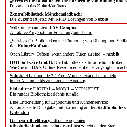
„Services für Bibliotheken zur Förderung von Bildung und Vi
angepasst
Dussmann das KulturKaufhaus.
Zentralbibliothek Mönchengladbach:
Wissenschaftskommunikati
Die Zukunft ist jetzt! Mit RFID-Lösungen von
Nexbib
.
Willkommen auf dem
ESV-Campus
!
konstruktiv!
Attraktive Angebote für Forschung und Lehre
„Services für Bibliotheken zur Förderung von Bildung und Vielfa
Mohr Siebeck übernimmt
das KulturKaufhaus
Open Library: Öffnen, wenn andere Türen zu sind! –
nexbib
und die Zeitschrift für 
H+H Software GmbH
: Die Bibliothek als Information-Broker
Wie Sie mit HAN Online-Ressourcen einfacher zugänglich mach
Francke Attempto
Sobotta Atlas
und die 3D App: Von den ersten Lehrmitteln
in der Anatomie bis zu Complete Anatomy
EBSCO Information Servic
bibliotheca
: DIGITAL – MOBIL – VERNETZT
Recherchefunktionen in
Ein rundes Bibliothekserlebnis für alle
Eine Entscheidung für Ergonomie und Kundenservice:
Automatisierte Rückgabe und Sortierung an der
Stadtbibliothek
Sorbisches Institut neu 
Gütersloh
Geschichte und kulturell
Die neue
utb elibrary
mit den Angeboten
utb-studi-e-book
und
scholars-e-library
geht an den Start