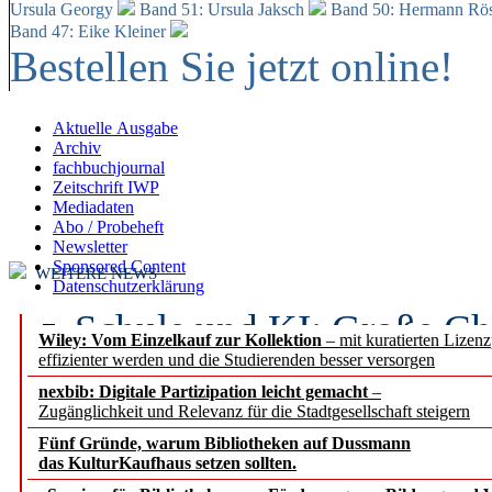
Ursula Georgy
Band 51: Ursula Jaksch
Band 50:
Hermann Rös
Band 47: Eike Kleiner
Bestellen Sie jetzt online!
Aktuelle Ausgabe
Archiv
fachbuchjournal
Zeitschrift IWP
Mediadaten
Abo / Probeheft
Newsletter
Sponsored Content
WEITERE NEWS
Datenschutzerklärung
Schule und KI: Große Ch
Wiley: Vom Einzelkauf zur Kollektion
– mit kuratierten Lizen
effizienter werden und die Studierenden besser versorgen
Voraussetzungen
nexbib: Digitale Partizipation leicht gemacht
–
Zugänglichkeit und Relevanz für die Stadtgesellschaft steigern
Erfolgreiches erstes Hal
Fünf Gründe, warum Bibliotheken auf Dussmann
Segment Research – Ausb
das KulturKaufhaus setzen sollten.