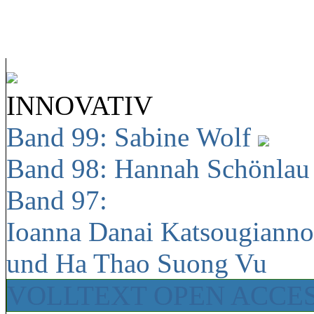
INNOVATIV
Band 99: Sabine Wolf
Band 98: Hannah Schönla
Band 97:
Ioanna Danai Katsougiann
und Ha Thao Suong Vu
VOLLTEXT OPEN ACCE