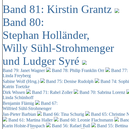
Band 81: Kirstin Grantz
Band 80:
Stephan Holländer,
Willy Sühl-Strohmenger
und Ludger Syré
Band 79: Janet Wagner
Band 78: Philip Franklin Orr
Band 77:
Linda Freyberg
Sabine Wolf (Hrsg.)
Band 75: Denise Rudolph
Band 74: Soph
Katrin Toetzke
Dirk Wissen
Band 71: Rahel Zoller
Band 70: Sabrina Lorenz
Linda Schünhoff
Benjamin Flämig
Band 67:
Wilfried Sühl-Strohmenger
Jan-Pieter Barbian
Band 66: Tina Schurig
Band 65: Christine 
Band 61: Martina Haller
Band 60:
Leonie Flachsmann
Band
Karin Holste-Flinspach
Band 56: Rafael Ball
Band 55: Bettina