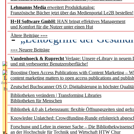
Lehmanns Media
erweitert Produktkatalog:
Künstliche Intelligenz a
Französische Bücher jetzt über das Medienportal Le2B bestellen!
besser zu verstehen
H+H Software GmbH
: HAN bringt effektives Management
und Komfort für die Nutzer unter einen Hut
„Leitbegriffe der Gesund
Ältere Beiträge »»»
des BIÖG erscheinen Ope
««« Neuere Beiträge
Vandenhoeck & Ruprecht
Verlage: Unsere eLibrary in neuem 
und mit verbesserter Benutzeroberfläche!
Aktuelles aus
Boosting Open Access Publications with Content Marketing – 
L
content marketing matters to open access publications and publish
ibrary
Zeutschel Buchscanner OS Q: Digitalisierung in höchster Qualitä
Essentials
Bibliotheken verändern | Transforming Libraries
Bibliotheken für Menschen
Bibliothek 4.0 als Lebensraum: flexible Öffnungszeiten sind gefra
Knowledge Unlatched: Crowdfunding-Runde erfolgreich abgesc
Forschung und Lehre in eigener Sache – Die Bibliothekwissensc
an der Hochschule für Technik und Wirtschaft HTW Chur