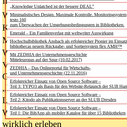
In der Ausgabe
06/2026
(August 20
„Knowledge Unlatched ist der bessere DEAL”
Was Hochschul­bibliotheken von i
Minimalistisches Design. Maximale Kontrolle. Monitoringsystem
testo 160
zum Überwachen der Umgebungsbedingungen in Bibliotheken.
Kinder in der digitalen Welt
Emerald – Ein Familienverlag mit weltweiter Auswirkung
Metadaten als Infrastruktur
Hochschulbibliothek Ansbach als erfolgreicher Pionier im Einsat
bibliothecas neuem Rückgabe- und Sortiersystem flex AMH™
Wenn Bots katalogisieren
Mit ZEDHIA der Unternehmensgeschichte
Mitteleuropas auf der Spur (10.02.2017)
Von Abschlusskleidern bis
ZEDHIA – Das Onlineportal für Wirtschafts-
und Unternehmensgeschichte (22.11.2016)
Geisterjagd-Ausrüstung in der
Erfolgreicher Einsatz von Open Source Software –
„Library of Things“ unterwegs
Teil 3: TYPO3 als Basis für den Website-Relaunch der SUB Ha
Erfolgreicher Einsatz von Open Source Software –
Lesen als Infrastrukturaufgabe
Teil 2: Kitodo als Publikationsserver an der SLUB Dresden
Erfolgreicher Einsatz von Open Source Software –
Wie Jugendliche Social Media
Teil 1: Die BibApp als mobiler Katalog für über 15 Bibliotheken
wirklich erleben