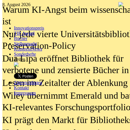
8. August 2026
Warum KI-Angst beim wissenschaft
ist
Innovationspreis
Nur jede vierte Universitätsbibliot
TIP Award
Bücher
Preservation-Policy
Stellenmarkt
KongressNews
Sonderhefte
Dua Lipa eröffnet Bibliothek für
Teilen
verbotene und zensierte Bücher in
Lesen im Zeitalter der Ablenkung
Zitierrichtlinien
Kontakt
Wiley übernimmt Emerald und ba
Impresssum
KI-relevantes Forschungsportfolio
KI prägt den Markt für Bibliothe