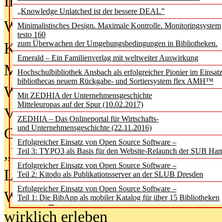
In der Ausgabe
06/2026
(August 20
„Knowledge Unlatched ist der bessere DEAL”
Was Hochschul­bibliotheken von i
Minimalistisches Design. Maximale Kontrolle. Monitoringsystem
testo 160
zum Überwachen der Umgebungsbedingungen in Bibliotheken.
Kinder in der digitalen Welt
Emerald – Ein Familienverlag mit weltweiter Auswirkung
Metadaten als Infrastruktur
Hochschulbibliothek Ansbach als erfolgreicher Pionier im Einsat
bibliothecas neuem Rückgabe- und Sortiersystem flex AMH™
Wenn Bots katalogisieren
Mit ZEDHIA der Unternehmensgeschichte
Mitteleuropas auf der Spur (10.02.2017)
Von Abschlusskleidern bis
ZEDHIA – Das Onlineportal für Wirtschafts-
und Unternehmensgeschichte (22.11.2016)
Geisterjagd-Ausrüstung in der
Erfolgreicher Einsatz von Open Source Software –
„Library of Things“ unterwegs
Teil 3: TYPO3 als Basis für den Website-Relaunch der SUB Ha
Erfolgreicher Einsatz von Open Source Software –
Lesen als Infrastrukturaufgabe
Teil 2: Kitodo als Publikationsserver an der SLUB Dresden
Erfolgreicher Einsatz von Open Source Software –
Wie Jugendliche Social Media
Teil 1: Die BibApp als mobiler Katalog für über 15 Bibliotheken
wirklich erleben