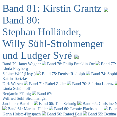
Band 81: Kirstin Grantz
Band 80:
Stephan Holländer,
Willy Sühl-Strohmenger
und Ludger Syré
Band 79: Janet Wagner
Band 78: Philip Franklin Orr
Band 77:
Linda Freyberg
Sabine Wolf (Hrsg.)
Band 75: Denise Rudolph
Band 74: Soph
Katrin Toetzke
Dirk Wissen
Band 71: Rahel Zoller
Band 70: Sabrina Lorenz
Linda Schünhoff
Benjamin Flämig
Band 67:
Wilfried Sühl-Strohmenger
Jan-Pieter Barbian
Band 66: Tina Schurig
Band 65: Christine 
Band 61: Martina Haller
Band 60:
Leonie Flachsmann
Band
Karin Holste-Flinspach
Band 56: Rafael Ball
Band 55: Bettina