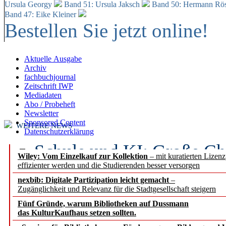
Ursula Georgy
Band 51: Ursula Jaksch
Band 50:
Hermann Rös
Band 47: Eike Kleiner
Bestellen Sie jetzt online!
Aktuelle Ausgabe
Archiv
fachbuchjournal
Zeitschrift IWP
Mediadaten
Abo / Probeheft
Newsletter
Sponsored Content
WEITERE NEWS
Datenschutzerklärung
Schule und KI: Große Ch
Wiley: Vom Einzelkauf zur Kollektion
– mit kuratierten Lizen
effizienter werden und die Studierenden besser versorgen
Voraussetzungen
nexbib: Digitale Partizipation leicht gemacht
–
Zugänglichkeit und Relevanz für die Stadtgesellschaft steigern
Erfolgreiches erstes Hal
Fünf Gründe, warum Bibliotheken auf Dussmann
Segment Research – Ausb
das KulturKaufhaus setzen sollten.