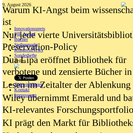
9. August 2026
Warum KI-Angst beim wissenschaft
ist
Innovationspreis
Nur jede vierte Universitätsbibliot
TIP Award
Bücher
Preservation-Policy
Stellenmarkt
KongressNews
Sonderhefte
Dua Lipa eröffnet Bibliothek für
Teilen
verbotene und zensierte Bücher in
Lesen im Zeitalter der Ablenkung
Zitierrichtlinien
Kontakt
Wiley übernimmt Emerald und ba
Impresssum
KI-relevantes Forschungsportfolio
KI prägt den Markt für Bibliothe