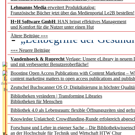
Lehmanns Media
erweitert Produktkatalog:
Künstliche Intelligenz a
Französische Bücher jetzt über das Medienportal Le2B bestellen!
besser zu verstehen
H+H Software GmbH
: HAN bringt effektives Management
und Komfort für die Nutzer unter einen Hut
„Leitbegriffe der Gesund
Ältere Beiträge »»»
des BIÖG erscheinen Ope
««« Neuere Beiträge
Vandenhoeck & Ruprecht
Verlage: Unsere eLibrary in neuem 
und mit verbesserter Benutzeroberfläche!
Aktuelles aus
Boosting Open Access Publications with Content Marketing – 
L
content marketing matters to open access publications and publish
ibrary
Zeutschel Buchscanner OS Q: Digitalisierung in höchster Qualitä
Essentials
Bibliotheken verändern | Transforming Libraries
Bibliotheken für Menschen
Bibliothek 4.0 als Lebensraum: flexible Öffnungszeiten sind gefra
Knowledge Unlatched: Crowdfunding-Runde erfolgreich abgesc
Forschung und Lehre in eigener Sache – Die Bibliothekwissensc
an der Hochschule für Technik und Wirtschaft HTW Chur