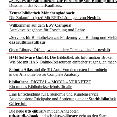
„Services für Bibliotheken zur Förderung von Bildung und Vi
angepasst
Dussmann das KulturKaufhaus.
Zentralbibliothek Mönchengladbach:
Wissenschaftskommunikati
Die Zukunft ist jetzt! Mit RFID-Lösungen von
Nexbib
.
Willkommen auf dem
ESV-Campus
!
konstruktiv!
Attraktive Angebote für Forschung und Lehre
„Services für Bibliotheken zur Förderung von Bildung und Vielfa
Mohr Siebeck übernimmt
das KulturKaufhaus
Open Library: Öffnen, wenn andere Türen zu sind! –
nexbib
und die Zeitschrift für 
H+H Software GmbH
: Die Bibliothek als Information-Broker
Wie Sie mit HAN Online-Ressourcen einfacher zugänglich mach
Francke Attempto
Sobotta Atlas
und die 3D App: Von den ersten Lehrmitteln
in der Anatomie bis zu Complete Anatomy
EBSCO Information Servic
bibliotheca
: DIGITAL – MOBIL – VERNETZT
Recherchefunktionen in
Ein rundes Bibliothekserlebnis für alle
Eine Entscheidung für Ergonomie und Kundenservice:
Automatisierte Rückgabe und Sortierung an der
Stadtbibliothek
Sorbisches Institut neu 
Gütersloh
Geschichte und kulturell
Die neue
utb elibrary
mit den Angeboten
utb-studi-e-book
und
scholars-e-library
geht an den Start