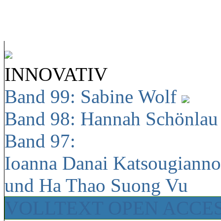
INNOVATIV
Band 99: Sabine Wolf
Band 98: Hannah Schönla
Band 97:
Ioanna Danai Katsougiann
und Ha Thao Suong Vu
VOLLTEXT OPEN ACCE