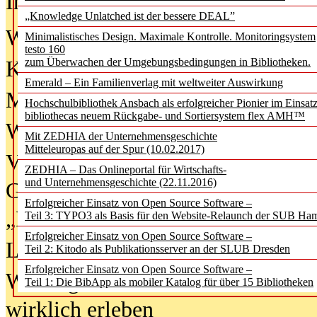
In der Ausgabe
06/2026
(August 20
„Knowledge Unlatched ist der bessere DEAL”
Was Hochschul­bibliotheken von i
Minimalistisches Design. Maximale Kontrolle. Monitoringsystem
testo 160
zum Überwachen der Umgebungsbedingungen in Bibliotheken.
Kinder in der digitalen Welt
Emerald – Ein Familienverlag mit weltweiter Auswirkung
Metadaten als Infrastruktur
Hochschulbibliothek Ansbach als erfolgreicher Pionier im Einsat
bibliothecas neuem Rückgabe- und Sortiersystem flex AMH™
Wenn Bots katalogisieren
Mit ZEDHIA der Unternehmensgeschichte
Mitteleuropas auf der Spur (10.02.2017)
Von Abschlusskleidern bis
ZEDHIA – Das Onlineportal für Wirtschafts-
und Unternehmensgeschichte (22.11.2016)
Geisterjagd-Ausrüstung in der
Erfolgreicher Einsatz von Open Source Software –
„Library of Things“ unterwegs
Teil 3: TYPO3 als Basis für den Website-Relaunch der SUB Ha
Erfolgreicher Einsatz von Open Source Software –
Lesen als Infrastrukturaufgabe
Teil 2: Kitodo als Publikationsserver an der SLUB Dresden
Erfolgreicher Einsatz von Open Source Software –
Wie Jugendliche Social Media
Teil 1: Die BibApp als mobiler Katalog für über 15 Bibliotheken
wirklich erleben