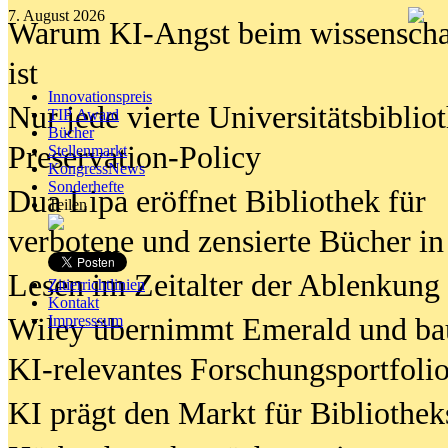
7. August 2026
Warum KI-Angst beim wissenschaft
ist
Innovationspreis
Nur jede vierte Universitätsbibliot
TIP Award
Bücher
Preservation-Policy
Stellenmarkt
KongressNews
Sonderhefte
Dua Lipa eröffnet Bibliothek für
Teilen
verbotene und zensierte Bücher in
Lesen im Zeitalter der Ablenkung
Zitierrichtlinien
Kontakt
Wiley übernimmt Emerald und ba
Impresssum
KI-relevantes Forschungsportfolio
KI prägt den Markt für Bibliothe