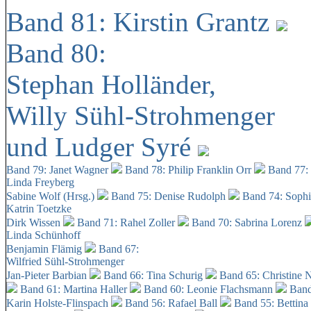
Band 81: Kirstin Grantz
Band 80:
Stephan Holländer,
Willy Sühl-Strohmenger
und Ludger Syré
Band 79: Janet Wagner
Band 78: Philip Franklin Orr
Band 77:
Linda Freyberg
Sabine Wolf (Hrsg.)
Band 75: Denise Rudolph
Band 74: Soph
Katrin Toetzke
Dirk Wissen
Band 71: Rahel Zoller
Band 70: Sabrina Lorenz
Linda Schünhoff
Benjamin Flämig
Band 67:
Wilfried Sühl-Strohmenger
Jan-Pieter Barbian
Band 66: Tina Schurig
Band 65: Christine 
Band 61: Martina Haller
Band 60:
Leonie Flachsmann
Band
Karin Holste-Flinspach
Band 56: Rafael Ball
Band 55: Bettina