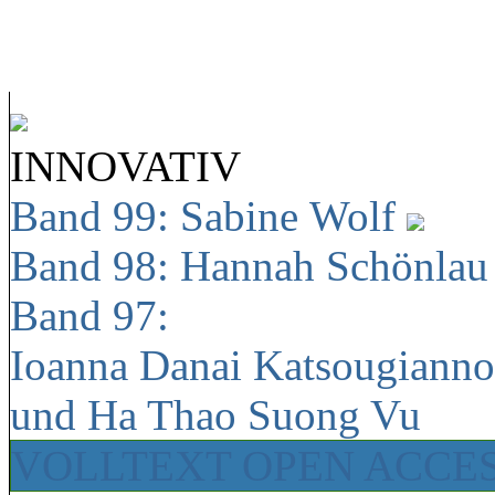
INNOVATIV
Band 99: Sabine Wolf
Band 98: Hannah Schönla
Band 97:
Ioanna Danai Katsougiann
und Ha Thao Suong Vu
VOLLTEXT OPEN ACCE