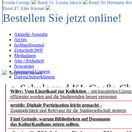
Ursula Georgy
Band 51: Ursula Jaksch
Band 50:
Hermann Rös
Band 47: Eike Kleiner
Bestellen Sie jetzt online!
Aktuelle Ausgabe
Archiv
fachbuchjournal
Zeitschrift IWP
Mediadaten
Abo / Probeheft
Newsletter
Sponsored Content
WEITERE NEWS
Datenschutzerklärung
Schule und KI: Große Ch
Wiley: Vom Einzelkauf zur Kollektion
– mit kuratierten Lizen
effizienter werden und die Studierenden besser versorgen
Voraussetzungen
nexbib: Digitale Partizipation leicht gemacht
–
Zugänglichkeit und Relevanz für die Stadtgesellschaft steigern
Erfolgreiches erstes Hal
Fünf Gründe, warum Bibliotheken auf Dussmann
Segment Research – Ausb
das KulturKaufhaus setzen sollten.