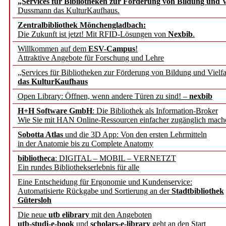
„Services für Bibliotheken zur Förderung von Bildung und Vi
angepasst
Dussmann das KulturKaufhaus.
Zentralbibliothek Mönchengladbach:
Wissenschaftskommunikati
Die Zukunft ist jetzt! Mit RFID-Lösungen von
Nexbib
.
Willkommen auf dem
ESV-Campus
!
konstruktiv!
Attraktive Angebote für Forschung und Lehre
„Services für Bibliotheken zur Förderung von Bildung und Vielfa
Mohr Siebeck übernimmt
das KulturKaufhaus
Open Library: Öffnen, wenn andere Türen zu sind! –
nexbib
und die Zeitschrift für 
H+H Software GmbH
: Die Bibliothek als Information-Broker
Wie Sie mit HAN Online-Ressourcen einfacher zugänglich mach
Francke Attempto
Sobotta Atlas
und die 3D App: Von den ersten Lehrmitteln
in der Anatomie bis zu Complete Anatomy
EBSCO Information Servic
bibliotheca
: DIGITAL – MOBIL – VERNETZT
Recherchefunktionen in
Ein rundes Bibliothekserlebnis für alle
Eine Entscheidung für Ergonomie und Kundenservice:
Automatisierte Rückgabe und Sortierung an der
Stadtbibliothek
Sorbisches Institut neu 
Gütersloh
Geschichte und kulturell
Die neue
utb elibrary
mit den Angeboten
utb-studi-e-book
und
scholars-e-library
geht an den Start