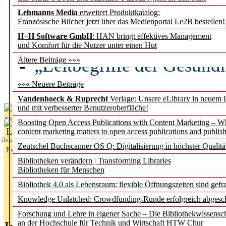
Lehmanns Media
erweitert Produktkatalog:
Künstliche Intelligenz a
Französische Bücher jetzt über das Medienportal Le2B bestellen!
besser zu verstehen
H+H Software GmbH
: HAN bringt effektives Management
und Komfort für die Nutzer unter einen Hut
„Leitbegriffe der Gesund
Ältere Beiträge »»»
des BIÖG erscheinen Ope
««« Neuere Beiträge
Vandenhoeck & Ruprecht
Verlage: Unsere eLibrary in neuem 
und mit verbesserter Benutzeroberfläche!
Aktuelles aus
Boosting Open Access Publications with Content Marketing – 
L
content marketing matters to open access publications and publish
ibrary
Zeutschel Buchscanner OS Q: Digitalisierung in höchster Qualitä
Essentials
Bibliotheken verändern | Transforming Libraries
Bibliotheken für Menschen
Bibliothek 4.0 als Lebensraum: flexible Öffnungszeiten sind gefra
Knowledge Unlatched: Crowdfunding-Runde erfolgreich abgesc
Forschung und Lehre in eigener Sache – Die Bibliothekwissensc
an der Hochschule für Technik und Wirtschaft HTW Chur