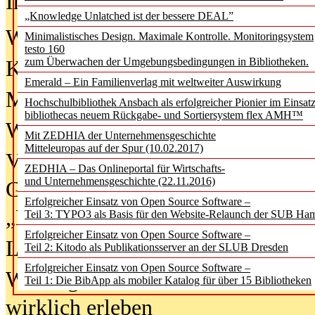
In der Ausgabe
06/2026
(August 20
„Knowledge Unlatched ist der bessere DEAL”
Was Hochschul­bibliotheken von i
Minimalistisches Design. Maximale Kontrolle. Monitoringsystem
testo 160
zum Überwachen der Umgebungsbedingungen in Bibliotheken.
Kinder in der digitalen Welt
Emerald – Ein Familienverlag mit weltweiter Auswirkung
Metadaten als Infrastruktur
Hochschulbibliothek Ansbach als erfolgreicher Pionier im Einsat
bibliothecas neuem Rückgabe- und Sortiersystem flex AMH™
Wenn Bots katalogisieren
Mit ZEDHIA der Unternehmensgeschichte
Mitteleuropas auf der Spur (10.02.2017)
Von Abschlusskleidern bis
ZEDHIA – Das Onlineportal für Wirtschafts-
und Unternehmensgeschichte (22.11.2016)
Geisterjagd-Ausrüstung in der
Erfolgreicher Einsatz von Open Source Software –
„Library of Things“ unterwegs
Teil 3: TYPO3 als Basis für den Website-Relaunch der SUB Ha
Erfolgreicher Einsatz von Open Source Software –
Lesen als Infrastrukturaufgabe
Teil 2: Kitodo als Publikationsserver an der SLUB Dresden
Erfolgreicher Einsatz von Open Source Software –
Wie Jugendliche Social Media
Teil 1: Die BibApp als mobiler Katalog für über 15 Bibliotheken
wirklich erleben