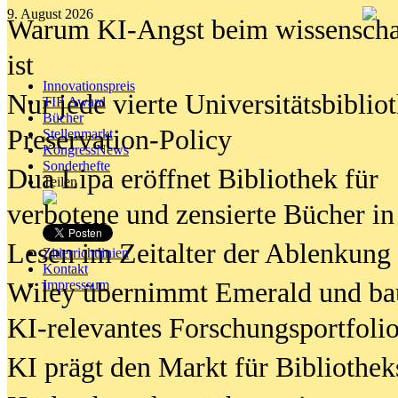
9. August 2026
Warum KI-Angst beim wissenschaft
ist
Innovationspreis
Nur jede vierte Universitätsbibliot
TIP Award
Bücher
Preservation-Policy
Stellenmarkt
KongressNews
Sonderhefte
Dua Lipa eröffnet Bibliothek für
Teilen
verbotene und zensierte Bücher in
Lesen im Zeitalter der Ablenkung
Zitierrichtlinien
Kontakt
Wiley übernimmt Emerald und ba
Impresssum
KI-relevantes Forschungsportfolio
KI prägt den Markt für Bibliothe