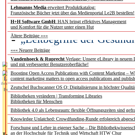
Lehmanns Media
erweitert Produktkatalog:
Künstliche Intelligenz a
Französische Bücher jetzt über das Medienportal Le2B bestellen!
besser zu verstehen
H+H Software GmbH
: HAN bringt effektives Management
und Komfort für die Nutzer unter einen Hut
„Leitbegriffe der Gesund
Ältere Beiträge »»»
des BIÖG erscheinen Ope
««« Neuere Beiträge
Vandenhoeck & Ruprecht
Verlage: Unsere eLibrary in neuem 
und mit verbesserter Benutzeroberfläche!
Aktuelles aus
Boosting Open Access Publications with Content Marketing – 
L
content marketing matters to open access publications and publish
ibrary
Zeutschel Buchscanner OS Q: Digitalisierung in höchster Qualitä
Essentials
Bibliotheken verändern | Transforming Libraries
Bibliotheken für Menschen
Bibliothek 4.0 als Lebensraum: flexible Öffnungszeiten sind gefra
Knowledge Unlatched: Crowdfunding-Runde erfolgreich abgesc
Forschung und Lehre in eigener Sache – Die Bibliothekwissensc
an der Hochschule für Technik und Wirtschaft HTW Chur