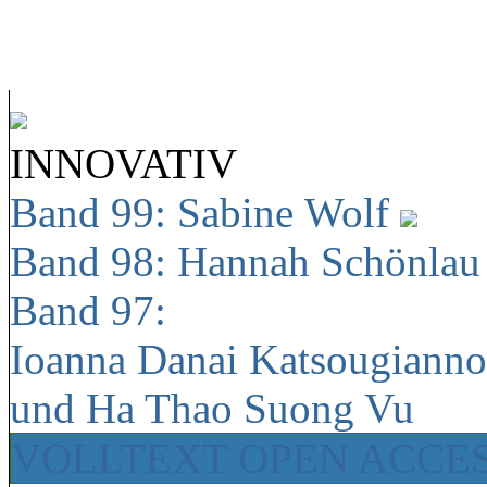
INNOVATIV
Band 99: Sabine Wolf
Band 98: Hannah Schönla
Band 97:
Ioanna Danai Katsougiann
und Ha Thao Suong Vu
VOLLTEXT OPEN ACCE