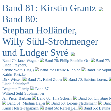
Band 81: Kirstin Grantz
Band 80:
Stephan Holländer,
Willy Sühl-Strohmenger
und Ludger Syré
Band 79: Janet Wagner
Band 78: Philip Franklin Orr
Band 77:
Linda Freyberg
Sabine Wolf (Hrsg.)
Band 75: Denise Rudolph
Band 74: Soph
Katrin Toetzke
Dirk Wissen
Band 71: Rahel Zoller
Band 70: Sabrina Lorenz
Linda Schünhoff
Benjamin Flämig
Band 67:
Wilfried Sühl-Strohmenger
Jan-Pieter Barbian
Band 66: Tina Schurig
Band 65: Christine 
Band 61: Martina Haller
Band 60:
Leonie Flachsmann
Band
Karin Holste-Flinspach
Band 56: Rafael Ball
Band 55: Bettina