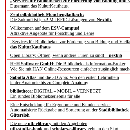
„Services für Bibliotheken zur Förderung von Bildung und Vi
angepasst
Dussmann das KulturKaufhaus.
Zentralbibliothek Mönchengladbach:
Wissenschaftskommunikati
Die Zukunft ist jetzt! Mit RFID-Lösungen von
Nexbib
.
Willkommen auf dem
ESV-Campus
!
konstruktiv!
Attraktive Angebote für Forschung und Lehre
„Services für Bibliotheken zur Förderung von Bildung und Vielfa
Mohr Siebeck übernimmt
das KulturKaufhaus
Open Library: Öffnen, wenn andere Türen zu sind! –
nexbib
und die Zeitschrift für 
H+H Software GmbH
: Die Bibliothek als Information-Broker
Wie Sie mit HAN Online-Ressourcen einfacher zugänglich mach
Francke Attempto
Sobotta Atlas
und die 3D App: Von den ersten Lehrmitteln
in der Anatomie bis zu Complete Anatomy
EBSCO Information Servic
bibliotheca
: DIGITAL – MOBIL – VERNETZT
Recherchefunktionen in
Ein rundes Bibliothekserlebnis für alle
Eine Entscheidung für Ergonomie und Kundenservice:
Automatisierte Rückgabe und Sortierung an der
Stadtbibliothek
Sorbisches Institut neu 
Gütersloh
Geschichte und kulturell
Die neue
utb elibrary
mit den Angeboten
utb-studi-e-book
und
scholars-e-library
geht an den Start