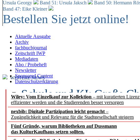
Ursula Georgy
Band 51: Ursula Jaksch
Band 50:
Hermann Rös
Band 47: Eike Kleiner
Bestellen Sie jetzt online!
Aktuelle Ausgabe
Archiv
fachbuchjournal
Zeitschrift IWP
Mediadaten
Abo / Probeheft
Newsletter
Sponsored Content
WEITERE NEWS
Datenschutzerklärung
Schule und KI: Große Ch
Wiley: Vom Einzelkauf zur Kollektion
– mit kuratierten Lizen
effizienter werden und die Studierenden besser versorgen
Voraussetzungen
nexbib: Digitale Partizipation leicht gemacht
–
Zugänglichkeit und Relevanz für die Stadtgesellschaft steigern
Erfolgreiches erstes Hal
Fünf Gründe, warum Bibliotheken auf Dussmann
Segment Research – Ausb
das KulturKaufhaus setzen sollten.