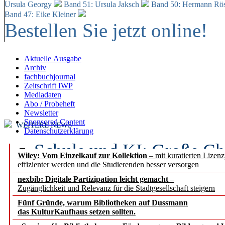
Ursula Georgy
Band 51: Ursula Jaksch
Band 50:
Hermann Rös
Band 47: Eike Kleiner
Bestellen Sie jetzt online!
Aktuelle Ausgabe
Archiv
fachbuchjournal
Zeitschrift IWP
Mediadaten
Abo / Probeheft
Newsletter
Sponsored Content
WEITERE NEWS
Datenschutzerklärung
Schule und KI: Große Ch
Wiley: Vom Einzelkauf zur Kollektion
– mit kuratierten Lizen
effizienter werden und die Studierenden besser versorgen
Voraussetzungen
nexbib: Digitale Partizipation leicht gemacht
–
Zugänglichkeit und Relevanz für die Stadtgesellschaft steigern
Erfolgreiches erstes Hal
Fünf Gründe, warum Bibliotheken auf Dussmann
Segment Research – Ausb
das KulturKaufhaus setzen sollten.