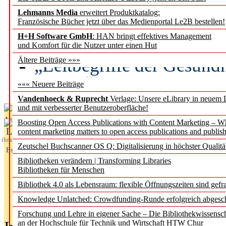
Lehmanns Media
erweitert Produktkatalog:
Künstliche Intelligenz a
Französische Bücher jetzt über das Medienportal Le2B bestellen!
besser zu verstehen
H+H Software GmbH
: HAN bringt effektives Management
und Komfort für die Nutzer unter einen Hut
„Leitbegriffe der Gesund
Ältere Beiträge »»»
des BIÖG erscheinen Ope
««« Neuere Beiträge
Vandenhoeck & Ruprecht
Verlage: Unsere eLibrary in neuem 
und mit verbesserter Benutzeroberfläche!
Aktuelles aus
Boosting Open Access Publications with Content Marketing – 
L
content marketing matters to open access publications and publish
ibrary
Zeutschel Buchscanner OS Q: Digitalisierung in höchster Qualitä
Essentials
Bibliotheken verändern | Transforming Libraries
Bibliotheken für Menschen
Bibliothek 4.0 als Lebensraum: flexible Öffnungszeiten sind gefra
Knowledge Unlatched: Crowdfunding-Runde erfolgreich abgesc
Forschung und Lehre in eigener Sache – Die Bibliothekwissensc
an der Hochschule für Technik und Wirtschaft HTW Chur