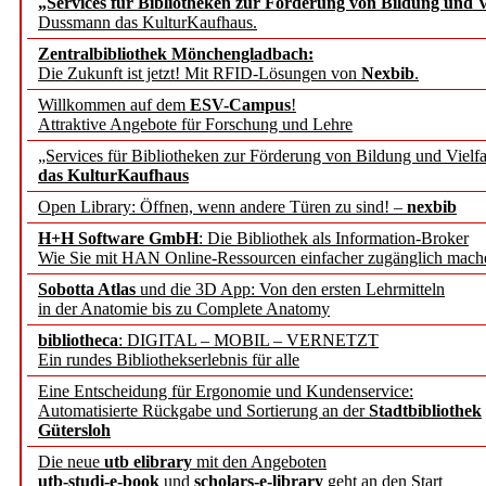
„Services für Bibliotheken zur Förderung von Bildung und Vi
angepasst
Dussmann das KulturKaufhaus.
Zentralbibliothek Mönchengladbach:
Wissenschaftskommunikati
Die Zukunft ist jetzt! Mit RFID-Lösungen von
Nexbib
.
Willkommen auf dem
ESV-Campus
!
konstruktiv!
Attraktive Angebote für Forschung und Lehre
„Services für Bibliotheken zur Förderung von Bildung und Vielfa
Mohr Siebeck übernimmt
das KulturKaufhaus
Open Library: Öffnen, wenn andere Türen zu sind! –
nexbib
und die Zeitschrift für 
H+H Software GmbH
: Die Bibliothek als Information-Broker
Wie Sie mit HAN Online-Ressourcen einfacher zugänglich mach
Francke Attempto
Sobotta Atlas
und die 3D App: Von den ersten Lehrmitteln
in der Anatomie bis zu Complete Anatomy
EBSCO Information Servic
bibliotheca
: DIGITAL – MOBIL – VERNETZT
Recherchefunktionen in
Ein rundes Bibliothekserlebnis für alle
Eine Entscheidung für Ergonomie und Kundenservice:
Automatisierte Rückgabe und Sortierung an der
Stadtbibliothek
Sorbisches Institut neu 
Gütersloh
Geschichte und kulturell
Die neue
utb elibrary
mit den Angeboten
utb-studi-e-book
und
scholars-e-library
geht an den Start