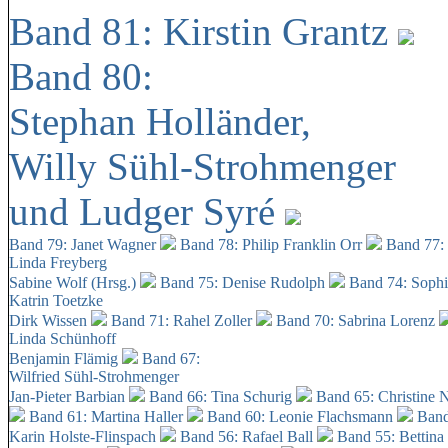
Band 81: Kirstin Grantz
Band 80:
Stephan Holländer,
Willy Sühl-Strohmenger
und Ludger Syré
Band 79: Janet Wagner
Band 78: Philip Franklin Orr
Band 77:
Linda Freyberg
Sabine Wolf (Hrsg.)
Band 75: Denise Rudolph
Band 74: Soph
Katrin Toetzke
Dirk Wissen
Band 71: Rahel Zoller
Band 70: Sabrina Lorenz
Linda Schünhoff
Benjamin Flämig
Band 67:
Wilfried Sühl-Strohmenger
Jan-Pieter Barbian
Band 66: Tina Schurig
Band 65: Christine 
Band 61: Martina Haller
Band 60:
Leonie Flachsmann
Band
Karin Holste-Flinspach
Band 56: Rafael Ball
Band 55: Bettina