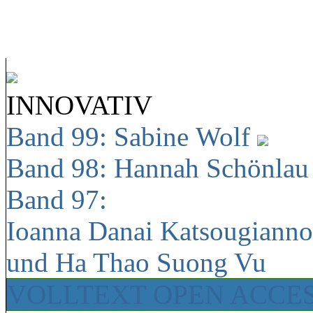
INNOVATIV
Band 99: Sabine Wolf
Band 98: Hannah Schönla
Band 97:
Ioanna Danai Katsougiann
und Ha Thao Suong Vu
VOLLTEXT OPEN ACCE