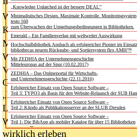
In der Ausgabe
06/2026
(August 20
„Knowledge Unlatched ist der bessere DEAL”
Was Hochschul­bibliotheken von i
Minimalistisches Design. Maximale Kontrolle. Monitoringsystem
testo 160
zum Überwachen der Umgebungsbedingungen in Bibliotheken.
Kinder in der digitalen Welt
Emerald – Ein Familienverlag mit weltweiter Auswirkung
Metadaten als Infrastruktur
Hochschulbibliothek Ansbach als erfolgreicher Pionier im Einsat
bibliothecas neuem Rückgabe- und Sortiersystem flex AMH™
Wenn Bots katalogisieren
Mit ZEDHIA der Unternehmensgeschichte
Mitteleuropas auf der Spur (10.02.2017)
Von Abschlusskleidern bis
ZEDHIA – Das Onlineportal für Wirtschafts-
und Unternehmensgeschichte (22.11.2016)
Geisterjagd-Ausrüstung in der
Erfolgreicher Einsatz von Open Source Software –
„Library of Things“ unterwegs
Teil 3: TYPO3 als Basis für den Website-Relaunch der SUB Ha
Erfolgreicher Einsatz von Open Source Software –
Lesen als Infrastrukturaufgabe
Teil 2: Kitodo als Publikationsserver an der SLUB Dresden
Erfolgreicher Einsatz von Open Source Software –
Wie Jugendliche Social Media
Teil 1: Die BibApp als mobiler Katalog für über 15 Bibliotheken
wirklich erleben