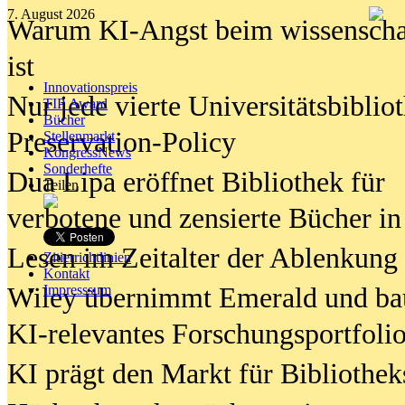
7. August 2026
Warum KI-Angst beim wissenschaft
ist
Innovationspreis
Nur jede vierte Universitätsbibliot
TIP Award
Bücher
Preservation-Policy
Stellenmarkt
KongressNews
Sonderhefte
Dua Lipa eröffnet Bibliothek für
Teilen
verbotene und zensierte Bücher in
Lesen im Zeitalter der Ablenkung
Zitierrichtlinien
Kontakt
Wiley übernimmt Emerald und ba
Impresssum
KI-relevantes Forschungsportfolio
KI prägt den Markt für Bibliothe