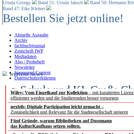
Ursula Georgy
Band 51: Ursula Jaksch
Band 50:
Hermann Rös
Band 47: Eike Kleiner
Bestellen Sie jetzt online!
Aktuelle Ausgabe
Archiv
fachbuchjournal
Zeitschrift IWP
Mediadaten
Abo / Probeheft
Newsletter
Sponsored Content
WEITERE NEWS
Datenschutzerklärung
Schule und KI: Große Ch
Wiley: Vom Einzelkauf zur Kollektion
– mit kuratierten Lizen
effizienter werden und die Studierenden besser versorgen
Voraussetzungen
nexbib: Digitale Partizipation leicht gemacht
–
Zugänglichkeit und Relevanz für die Stadtgesellschaft steigern
Erfolgreiches erstes Hal
Fünf Gründe, warum Bibliotheken auf Dussmann
Segment Research – Ausb
das KulturKaufhaus setzen sollten.