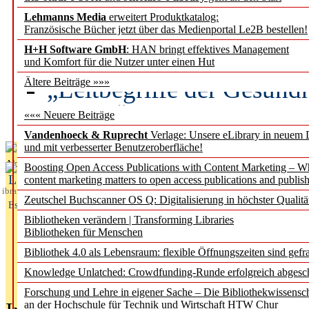
Lehmanns Media
erweitert Produktkatalog:
Künstliche Intelligenz a
Französische Bücher jetzt über das Medienportal Le2B bestellen!
besser zu verstehen
H+H Software GmbH
: HAN bringt effektives Management
und Komfort für die Nutzer unter einen Hut
„Leitbegriffe der Gesund
Ältere Beiträge »»»
des BIÖG erscheinen Ope
««« Neuere Beiträge
Vandenhoeck & Ruprecht
Verlage: Unsere eLibrary in neuem 
und mit verbesserter Benutzeroberfläche!
Aktuelles aus
Boosting Open Access Publications with Content Marketing – 
L
content marketing matters to open access publications and publish
ibrary
Zeutschel Buchscanner OS Q: Digitalisierung in höchster Qualitä
Essentials
Bibliotheken verändern | Transforming Libraries
Bibliotheken für Menschen
Bibliothek 4.0 als Lebensraum: flexible Öffnungszeiten sind gefra
Knowledge Unlatched: Crowdfunding-Runde erfolgreich abgesc
Forschung und Lehre in eigener Sache – Die Bibliothekwissensc
an der Hochschule für Technik und Wirtschaft HTW Chur