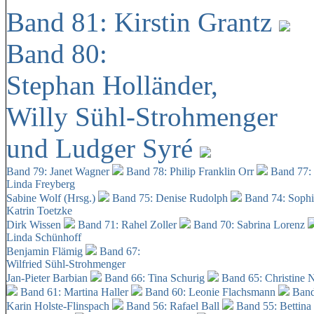
Band 81: Kirstin Grantz
Band 80:
Stephan Holländer,
Willy Sühl-Strohmenger
und Ludger Syré
Band 79: Janet Wagner
Band 78: Philip Franklin Orr
Band 77:
Linda Freyberg
Sabine Wolf (Hrsg.)
Band 75: Denise Rudolph
Band 74: Soph
Katrin Toetzke
Dirk Wissen
Band 71: Rahel Zoller
Band 70: Sabrina Lorenz
Linda Schünhoff
Benjamin Flämig
Band 67:
Wilfried Sühl-Strohmenger
Jan-Pieter Barbian
Band 66: Tina Schurig
Band 65: Christine 
Band 61: Martina Haller
Band 60:
Leonie Flachsmann
Band
Karin Holste-Flinspach
Band 56: Rafael Ball
Band 55: Bettina