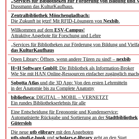
„Services für Bibliotheken zur Förderung von Bildung und Vi
angepasst
Dussmann das KulturKaufhaus.
Zentralbibliothek Mönchengladbach:
Wissenschaftskommunikati
Die Zukunft ist jetzt! Mit RFID-Lösungen von
Nexbib
.
Willkommen auf dem
ESV-Campus
!
konstruktiv!
Attraktive Angebote für Forschung und Lehre
„Services für Bibliotheken zur Förderung von Bildung und Vielfa
Mohr Siebeck übernimmt
das KulturKaufhaus
Open Library: Öffnen, wenn andere Türen zu sind! –
nexbib
und die Zeitschrift für 
H+H Software GmbH
: Die Bibliothek als Information-Broker
Wie Sie mit HAN Online-Ressourcen einfacher zugänglich mach
Francke Attempto
Sobotta Atlas
und die 3D App: Von den ersten Lehrmitteln
in der Anatomie bis zu Complete Anatomy
EBSCO Information Servic
bibliotheca
: DIGITAL – MOBIL – VERNETZT
Recherchefunktionen in
Ein rundes Bibliothekserlebnis für alle
Eine Entscheidung für Ergonomie und Kundenservice:
Automatisierte Rückgabe und Sortierung an der
Stadtbibliothek
Sorbisches Institut neu 
Gütersloh
Geschichte und kulturell
Die neue
utb elibrary
mit den Angeboten
utb-studi-e-book
und
scholars-e-library
geht an den Start