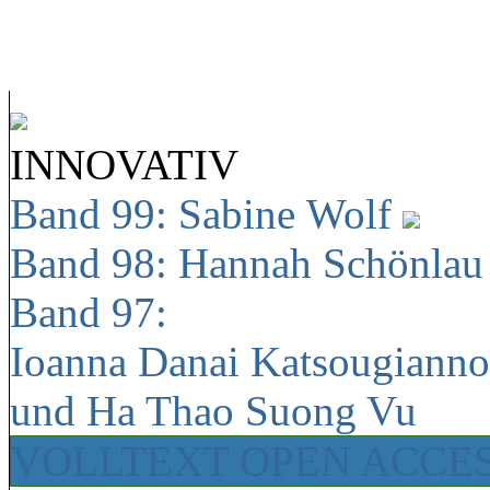
INNOVATIV
Band 99: Sabine Wolf
Band 98: Hannah Schönla
Band 97:
Ioanna Danai Katsougiann
und Ha Thao Suong Vu
VOLLTEXT OPEN ACCE