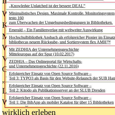
In der Ausgabe
06/2026
(August 20
„Knowledge Unlatched ist der bessere DEAL”
Was Hochschul­bibliotheken von i
Minimalistisches Design. Maximale Kontrolle. Monitoringsystem
testo 160
zum Überwachen der Umgebungsbedingungen in Bibliotheken.
Kinder in der digitalen Welt
Emerald – Ein Familienverlag mit weltweiter Auswirkung
Metadaten als Infrastruktur
Hochschulbibliothek Ansbach als erfolgreicher Pionier im Einsat
bibliothecas neuem Rückgabe- und Sortiersystem flex AMH™
Wenn Bots katalogisieren
Mit ZEDHIA der Unternehmensgeschichte
Mitteleuropas auf der Spur (10.02.2017)
Von Abschlusskleidern bis
ZEDHIA – Das Onlineportal für Wirtschafts-
und Unternehmensgeschichte (22.11.2016)
Geisterjagd-Ausrüstung in der
Erfolgreicher Einsatz von Open Source Software –
„Library of Things“ unterwegs
Teil 3: TYPO3 als Basis für den Website-Relaunch der SUB Ha
Erfolgreicher Einsatz von Open Source Software –
Lesen als Infrastrukturaufgabe
Teil 2: Kitodo als Publikationsserver an der SLUB Dresden
Erfolgreicher Einsatz von Open Source Software –
Wie Jugendliche Social Media
Teil 1: Die BibApp als mobiler Katalog für über 15 Bibliotheken
wirklich erleben