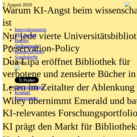
7. August 2026
Warum KI-Angst beim wissenschaft
ist
Innovationspreis
Nur jede vierte Universitätsbibliot
TIP Award
Bücher
Preservation-Policy
Stellenmarkt
KongressNews
Sonderhefte
Dua Lipa eröffnet Bibliothek für
Teilen
verbotene und zensierte Bücher in
Lesen im Zeitalter der Ablenkung
Zitierrichtlinien
Kontakt
Wiley übernimmt Emerald und ba
Impresssum
KI-relevantes Forschungsportfolio
KI prägt den Markt für Bibliothe