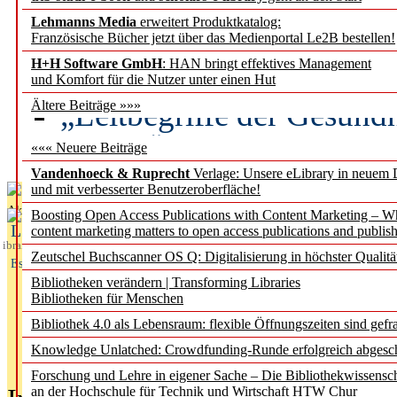
Lehmanns Media
erweitert Produktkatalog:
Künstliche Intelligenz a
Französische Bücher jetzt über das Medienportal Le2B bestellen!
besser zu verstehen
H+H Software GmbH
: HAN bringt effektives Management
und Komfort für die Nutzer unter einen Hut
„Leitbegriffe der Gesund
Ältere Beiträge »»»
des BIÖG erscheinen Ope
««« Neuere Beiträge
Vandenhoeck & Ruprecht
Verlage: Unsere eLibrary in neuem 
und mit verbesserter Benutzeroberfläche!
Aktuelles aus
Boosting Open Access Publications with Content Marketing – 
L
content marketing matters to open access publications and publish
ibrary
Zeutschel Buchscanner OS Q: Digitalisierung in höchster Qualitä
Essentials
Bibliotheken verändern | Transforming Libraries
Bibliotheken für Menschen
Bibliothek 4.0 als Lebensraum: flexible Öffnungszeiten sind gefra
Knowledge Unlatched: Crowdfunding-Runde erfolgreich abgesc
Forschung und Lehre in eigener Sache – Die Bibliothekwissensc
an der Hochschule für Technik und Wirtschaft HTW Chur