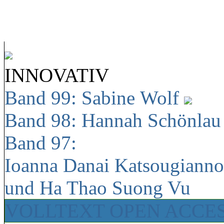
INNOVATIV
Band 99: Sabine Wolf
Band 98: Hannah Schönla
Band 97:
Ioanna Danai Katsougiann
und Ha Thao Suong Vu
VOLLTEXT OPEN ACCE