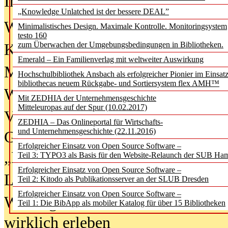
In der Ausgabe
06/2026
(August 20
„Knowledge Unlatched ist der bessere DEAL”
Was Hochschul­bibliotheken von i
Minimalistisches Design. Maximale Kontrolle. Monitoringsystem
testo 160
zum Überwachen der Umgebungsbedingungen in Bibliotheken.
Kinder in der digitalen Welt
Emerald – Ein Familienverlag mit weltweiter Auswirkung
Metadaten als Infrastruktur
Hochschulbibliothek Ansbach als erfolgreicher Pionier im Einsat
bibliothecas neuem Rückgabe- und Sortiersystem flex AMH™
Wenn Bots katalogisieren
Mit ZEDHIA der Unternehmensgeschichte
Mitteleuropas auf der Spur (10.02.2017)
Von Abschlusskleidern bis
ZEDHIA – Das Onlineportal für Wirtschafts-
und Unternehmensgeschichte (22.11.2016)
Geisterjagd-Ausrüstung in der
Erfolgreicher Einsatz von Open Source Software –
„Library of Things“ unterwegs
Teil 3: TYPO3 als Basis für den Website-Relaunch der SUB Ha
Erfolgreicher Einsatz von Open Source Software –
Lesen als Infrastrukturaufgabe
Teil 2: Kitodo als Publikationsserver an der SLUB Dresden
Erfolgreicher Einsatz von Open Source Software –
Wie Jugendliche Social Media
Teil 1: Die BibApp als mobiler Katalog für über 15 Bibliotheken
wirklich erleben