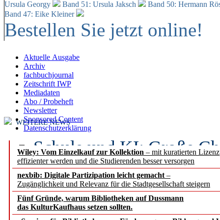
Ursula Georgy
Band 51: Ursula Jaksch
Band 50:
Hermann Rös
Band 47: Eike Kleiner
Bestellen Sie jetzt online!
Aktuelle Ausgabe
Archiv
fachbuchjournal
Zeitschrift IWP
Mediadaten
Abo / Probeheft
Newsletter
Sponsored Content
WEITERE NEWS
Datenschutzerklärung
Schule und KI: Große Ch
Wiley: Vom Einzelkauf zur Kollektion
– mit kuratierten Lizen
effizienter werden und die Studierenden besser versorgen
Voraussetzungen
nexbib: Digitale Partizipation leicht gemacht
–
Zugänglichkeit und Relevanz für die Stadtgesellschaft steigern
Erfolgreiches erstes Hal
Fünf Gründe, warum Bibliotheken auf Dussmann
Segment Research – Ausb
das KulturKaufhaus setzen sollten.