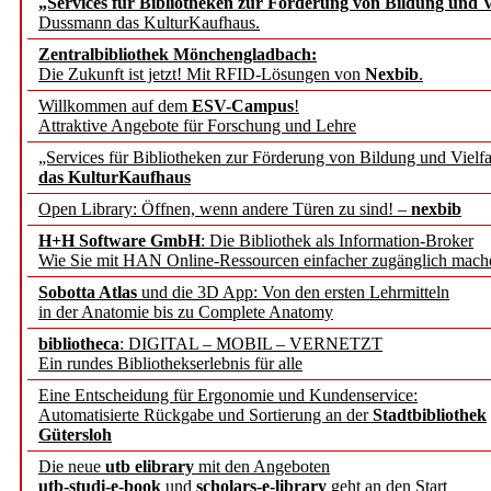
„Services für Bibliotheken zur Förderung von Bildung und Vi
angepasst
Dussmann das KulturKaufhaus.
Zentralbibliothek Mönchengladbach:
Wissenschaftskommunikati
Die Zukunft ist jetzt! Mit RFID-Lösungen von
Nexbib
.
Willkommen auf dem
ESV-Campus
!
konstruktiv!
Attraktive Angebote für Forschung und Lehre
„Services für Bibliotheken zur Förderung von Bildung und Vielfa
Mohr Siebeck übernimmt
das KulturKaufhaus
Open Library: Öffnen, wenn andere Türen zu sind! –
nexbib
und die Zeitschrift für 
H+H Software GmbH
: Die Bibliothek als Information-Broker
Wie Sie mit HAN Online-Ressourcen einfacher zugänglich mach
Francke Attempto
Sobotta Atlas
und die 3D App: Von den ersten Lehrmitteln
in der Anatomie bis zu Complete Anatomy
EBSCO Information Servic
bibliotheca
: DIGITAL – MOBIL – VERNETZT
Recherchefunktionen in
Ein rundes Bibliothekserlebnis für alle
Eine Entscheidung für Ergonomie und Kundenservice:
Automatisierte Rückgabe und Sortierung an der
Stadtbibliothek
Sorbisches Institut neu 
Gütersloh
Geschichte und kulturell
Die neue
utb elibrary
mit den Angeboten
utb-studi-e-book
und
scholars-e-library
geht an den Start