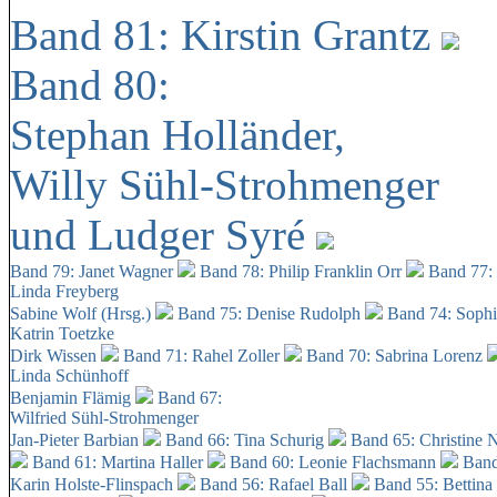
Band 81: Kirstin Grantz
Band 80:
Stephan Holländer,
Willy Sühl-Strohmenger
und Ludger Syré
Band 79: Janet Wagner
Band 78: Philip Franklin Orr
Band 77:
Linda Freyberg
Sabine Wolf (Hrsg.)
Band 75: Denise Rudolph
Band 74: Soph
Katrin Toetzke
Dirk Wissen
Band 71: Rahel Zoller
Band 70: Sabrina Lorenz
Linda Schünhoff
Benjamin Flämig
Band 67:
Wilfried Sühl-Strohmenger
Jan-Pieter Barbian
Band 66: Tina Schurig
Band 65: Christine 
Band 61: Martina Haller
Band 60:
Leonie Flachsmann
Band
Karin Holste-Flinspach
Band 56: Rafael Ball
Band 55: Bettina