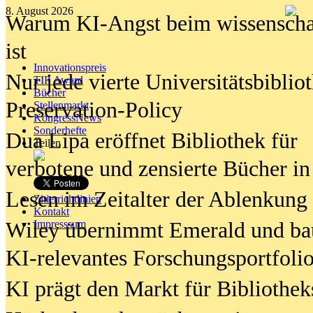
8. August 2026
Warum KI-Angst beim wissenschaft
ist
Innovationspreis
Nur jede vierte Universitätsbibliot
TIP Award
Bücher
Preservation-Policy
Stellenmarkt
KongressNews
Sonderhefte
Dua Lipa eröffnet Bibliothek für
Teilen
verbotene und zensierte Bücher in
Lesen im Zeitalter der Ablenkung
Zitierrichtlinien
Kontakt
Wiley übernimmt Emerald und ba
Impresssum
KI-relevantes Forschungsportfolio
KI prägt den Markt für Bibliothe