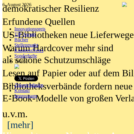
6. August 2026
demokratischer Resilienz
Erfundene Quellen
Innovationspreis
US-Bibliotheken neue Lieferwege
TIP Award
Bücher
Stellenmarkt
Warum Hardcover mehr sind
KongressNews
Sonderhefte
als schöne Schutzumschläge
Teilen
Lesen auf Papier oder auf dem Bi
Bibliotheksverbände fordern neue
Zitierrichtlinien
Kontakt
E-Book-Modelle von großen Verl
Impresssum
u.v.m.
[mehr]