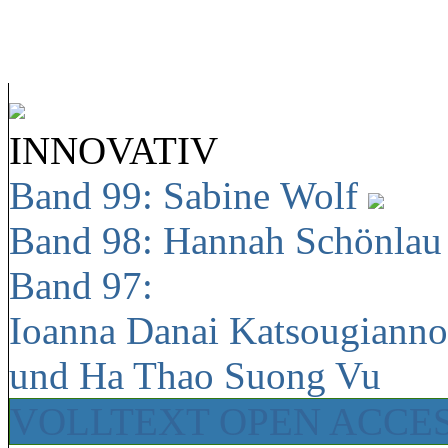
INNOVATIV
Band 99: Sabine Wolf
Band 98: Hannah Schönla
Band 97:
Ioanna Danai Katsougiann
und Ha Thao Suong Vu
VOLLTEXT OPEN ACCE