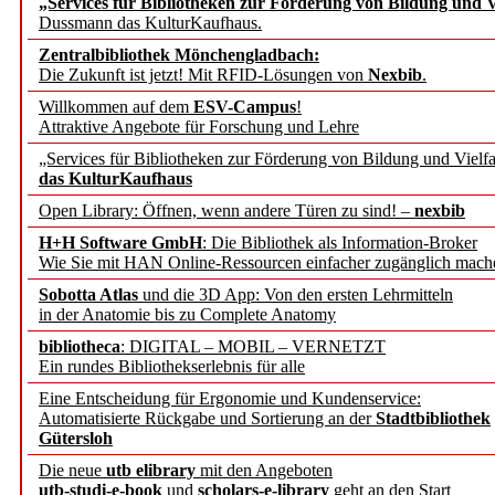
„Services für Bibliotheken zur Förderung von Bildung und Vi
Dussmann das KulturKaufhaus.
Künstliche Intelligenz a
Zentralbibliothek Mönchengladbach:
besser zu verstehen
Die Zukunft ist jetzt! Mit RFID-Lösungen von
Nexbib
.
Willkommen auf dem
ESV-Campus
!
Attraktive Angebote für Forschung und Lehre
„Leitbegriffe der Gesund
„Services für Bibliotheken zur Förderung von Bildung und Vielfa
des BIÖG erscheinen Ope
das KulturKaufhaus
Open Library: Öffnen, wenn andere Türen zu sind! –
nexbib
Forschungsdateninfrastru
H+H Software GmbH
: Die Bibliothek als Information-Broker
Wie Sie mit HAN Online-Ressourcen einfacher zugänglich mach
jedem Experiment
Sobotta Atlas
und die 3D App: Von den ersten Lehrmitteln
in der Anatomie bis zu Complete Anatomy
DFG setzt Förderung des
bibliotheca
: DIGITAL – MOBIL – VERNETZT
Ein rundes Bibliothekserlebnis für alle
FAIRmat fort
Eine Entscheidung für Ergonomie und Kundenservice:
Automatisierte Rückgabe und Sortierung an der
Stadtbibliothek
Bayerns digitale Schatzk
Gütersloh
Die neue
utb elibrary
mit den Angeboten
Schulwandbilder aus Wür
utb-studi-e-book
und
scholars-e-library
geht an den Start