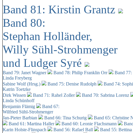
Band 81: Kirstin Grantz
Band 80:
Stephan Holländer,
Willy Sühl-Strohmenger
und Ludger Syré
Band 79: Janet Wagner
Band 78: Philip Franklin Orr
Band 77:
Linda Freyberg
Sabine Wolf (Hrsg.)
Band 75: Denise Rudolph
Band 74: Soph
Katrin Toetzke
Dirk Wissen
Band 71: Rahel Zoller
Band 70: Sabrina Lorenz
Linda Schünhoff
Benjamin Flämig
Band 67:
Wilfried Sühl-Strohmenger
Jan-Pieter Barbian
Band 66: Tina Schurig
Band 65: Christine 
Band 61: Martina Haller
Band 60:
Leonie Flachsmann
Band
Karin Holste-Flinspach
Band 56: Rafael Ball
Band 55: Bettina