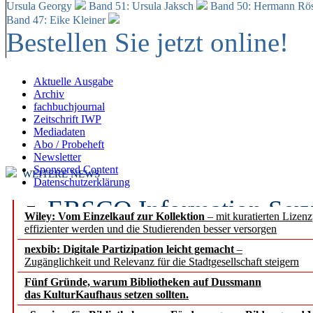
Ursula Georgy
Band 51: Ursula Jaksch
Band 50:
Hermann Rös
Band 47: Eike Kleiner
Bestellen Sie jetzt online!
Aktuelle Ausgabe
Archiv
fachbuchjournal
Zeitschrift IWP
Mediadaten
Abo / Probeheft
Newsletter
Sponsored Content
WEITERE NEWS
Datenschutzerklärung
EBSCO Information Servic
Wiley: Vom Einzelkauf zur Kollektion
– mit kuratierten Lizen
effizienter werden und die Studierenden besser versorgen
Recherchefunktionen in
nexbib: Digitale Partizipation leicht gemacht
–
Zugänglichkeit und Relevanz für die Stadtgesellschaft steigern
Sorbisches Institut neu 
Fünf Gründe, warum Bibliotheken auf Dussmann
Geschichte und kulturell
das KulturKaufhaus setzen sollten.