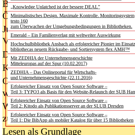
Bürgerforum fordert mehr Medienb
„Knowledge Unlatched ist der bessere DEAL”
Öffentlichkeit
Minimalistisches Design. Maximale Kontrolle. Monitoringsystem
testo 160
Jugendliche wollen besseren Schut
zum Überwachen der Umgebungsbedingungen in Bibliotheken.
Emerald – Ein Familienverlag mit weltweiter Auswirkung
Verbote
Hochschulbibliothek Ansbach als erfolgreicher Pionier im Einsat
bibliothecas neuem Rückgabe- und Sortiersystem flex AMH™
Digitale Langzeit­archi­vierung br
Mit ZEDHIA der Unternehmensgeschichte
Mitteleuropas auf der Spur (10.02.2017)
KI-Chatbots werden Teil der wiss
ZEDHIA – Das Onlineportal für Wirtschafts-
und Unternehmensgeschichte (22.11.2016)
Offene Infrastrukturen für
Erfolgreicher Einsatz von Open Source Software –
wissenschaftliche Informationssy
Teil 3: TYPO3 als Basis für den Website-Relaunch der SUB Ha
Erfolgreicher Einsatz von Open Source Software –
Warum die Debatte über KI-Texte
Teil 2: Kitodo als Publikationsserver an der SLUB Dresden
Erfolgreicher Einsatz von Open Source Software –
zu kurz greift
Teil 1: Die BibApp als mobiler Katalog für über 15 Bibliotheken
Lesen als Grundlage