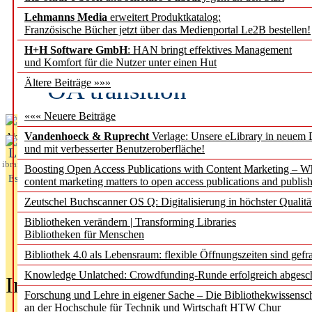
Lehmanns Media
erweitert Produktkatalog:
Fifth Open Access Repor
Französische Bücher jetzt über das Medienportal Le2B bestellen!
H+H Software GmbH
: HAN bringt effektives Management
transformative agreements
und Komfort für die Nutzer unter einen Hut
OA transition
Ältere Beiträge »»»
««« Neuere Beiträge
Vandenhoeck & Ruprecht
Verlage: Unsere eLibrary in neuem 
Aktuelles aus
und mit verbesserter Benutzeroberfläche!
L
ibrary
Boosting Open Access Publications with Content Marketing – 
Essentials
content marketing matters to open access publications and publish
Zeutschel Buchscanner OS Q: Digitalisierung in höchster Qualitä
Bibliotheken verändern | Transforming Libraries
Bibliotheken für Menschen
Bibliothek 4.0 als Lebensraum: flexible Öffnungszeiten sind gefra
Knowledge Unlatched: Crowdfunding-Runde erfolgreich abgesc
In der Ausgabe
05/2026
(Juni/Juli
Forschung und Lehre in eigener Sache – Die Bibliothekwissensc
an der Hochschule für Technik und Wirtschaft HTW Chur