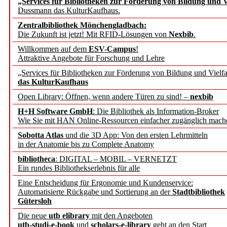
„Services für Bibliotheken zur Förderung von Bildung und Vi
angepasst
Dussmann das KulturKaufhaus.
Zentralbibliothek Mönchengladbach:
Wissenschaftskommunikati
Die Zukunft ist jetzt! Mit RFID-Lösungen von
Nexbib
.
Willkommen auf dem
ESV-Campus
!
konstruktiv!
Attraktive Angebote für Forschung und Lehre
„Services für Bibliotheken zur Förderung von Bildung und Vielfa
Mohr Siebeck übernimmt
das KulturKaufhaus
Open Library: Öffnen, wenn andere Türen zu sind! –
nexbib
und die Zeitschrift für 
H+H Software GmbH
: Die Bibliothek als Information-Broker
Wie Sie mit HAN Online-Ressourcen einfacher zugänglich mach
Francke Attempto
Sobotta Atlas
und die 3D App: Von den ersten Lehrmitteln
in der Anatomie bis zu Complete Anatomy
EBSCO Information Servic
bibliotheca
: DIGITAL – MOBIL – VERNETZT
Recherchefunktionen in
Ein rundes Bibliothekserlebnis für alle
Eine Entscheidung für Ergonomie und Kundenservice:
Automatisierte Rückgabe und Sortierung an der
Stadtbibliothek
Sorbisches Institut neu 
Gütersloh
Geschichte und kulturell
Die neue
utb elibrary
mit den Angeboten
utb-studi-e-book
und
scholars-e-library
geht an den Start