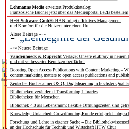
Lehmanns Media
erweitert Produktkatalog:
Künstliche Intelligenz a
Französische Bücher jetzt über das Medienportal Le2B bestellen!
besser zu verstehen
H+H Software GmbH
: HAN bringt effektives Management
und Komfort für die Nutzer unter einen Hut
„Leitbegriffe der Gesund
Ältere Beiträge »»»
des BIÖG erscheinen Ope
««« Neuere Beiträge
Vandenhoeck & Ruprecht
Verlage: Unsere eLibrary in neuem 
und mit verbesserter Benutzeroberfläche!
Aktuelles aus
Boosting Open Access Publications with Content Marketing – 
L
content marketing matters to open access publications and publish
ibrary
Zeutschel Buchscanner OS Q: Digitalisierung in höchster Qualitä
Essentials
Bibliotheken verändern | Transforming Libraries
Bibliotheken für Menschen
Bibliothek 4.0 als Lebensraum: flexible Öffnungszeiten sind gefra
Knowledge Unlatched: Crowdfunding-Runde erfolgreich abgesc
Forschung und Lehre in eigener Sache – Die Bibliothekwissensc
an der Hochschule für Technik und Wirtschaft HTW Chur