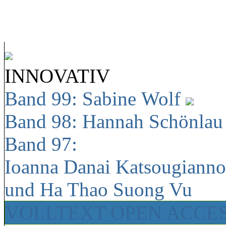
INNOVATIV
Band 99: Sabine Wolf
Band 98: Hannah Schönla
Band 97:
Ioanna Danai Katsougiann
und Ha Thao Suong Vu
VOLLTEXT OPEN ACCE