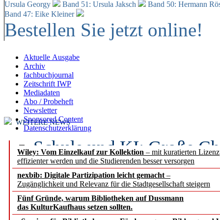
Ursula Georgy
Band 51: Ursula Jaksch
Band 50:
Hermann Rös
Band 47: Eike Kleiner
Bestellen Sie jetzt online!
Aktuelle Ausgabe
Archiv
fachbuchjournal
Zeitschrift IWP
Mediadaten
Abo / Probeheft
Newsletter
Sponsored Content
WEITERE NEWS
Datenschutzerklärung
Schule und KI: Große Ch
Wiley: Vom Einzelkauf zur Kollektion
– mit kuratierten Lizen
effizienter werden und die Studierenden besser versorgen
Voraussetzungen
nexbib: Digitale Partizipation leicht gemacht
–
Zugänglichkeit und Relevanz für die Stadtgesellschaft steigern
Erfolgreiches erstes Hal
Fünf Gründe, warum Bibliotheken auf Dussmann
Segment Research – Ausb
das KulturKaufhaus setzen sollten.