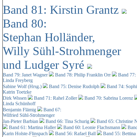
Band 81: Kirstin Grantz
Band 80:
Stephan Holländer,
Willy Sühl-Strohmenger
und Ludger Syré
Band 79: Janet Wagner
Band 78: Philip Franklin Orr
Band 77:
Linda Freyberg
Sabine Wolf (Hrsg.)
Band 75: Denise Rudolph
Band 74: Soph
Katrin Toetzke
Dirk Wissen
Band 71: Rahel Zoller
Band 70: Sabrina Lorenz
Linda Schünhoff
Benjamin Flämig
Band 67:
Wilfried Sühl-Strohmenger
Jan-Pieter Barbian
Band 66: Tina Schurig
Band 65: Christine 
Band 61: Martina Haller
Band 60:
Leonie Flachsmann
Band
Karin Holste-Flinspach
Band 56: Rafael Ball
Band 55: Bettina