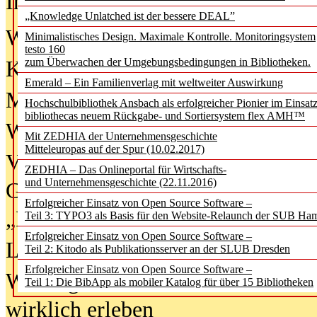
In der Ausgabe
06/2026
(August 20
„Knowledge Unlatched ist der bessere DEAL”
Was Hochschul­bibliotheken von i
Minimalistisches Design. Maximale Kontrolle. Monitoringsystem
testo 160
zum Überwachen der Umgebungsbedingungen in Bibliotheken.
Kinder in der digitalen Welt
Emerald – Ein Familienverlag mit weltweiter Auswirkung
Metadaten als Infrastruktur
Hochschulbibliothek Ansbach als erfolgreicher Pionier im Einsat
bibliothecas neuem Rückgabe- und Sortiersystem flex AMH™
Wenn Bots katalogisieren
Mit ZEDHIA der Unternehmensgeschichte
Mitteleuropas auf der Spur (10.02.2017)
Von Abschlusskleidern bis
ZEDHIA – Das Onlineportal für Wirtschafts-
und Unternehmensgeschichte (22.11.2016)
Geisterjagd-Ausrüstung in der
Erfolgreicher Einsatz von Open Source Software –
„Library of Things“ unterwegs
Teil 3: TYPO3 als Basis für den Website-Relaunch der SUB Ha
Erfolgreicher Einsatz von Open Source Software –
Lesen als Infrastrukturaufgabe
Teil 2: Kitodo als Publikationsserver an der SLUB Dresden
Erfolgreicher Einsatz von Open Source Software –
Wie Jugendliche Social Media
Teil 1: Die BibApp als mobiler Katalog für über 15 Bibliotheken
wirklich erleben