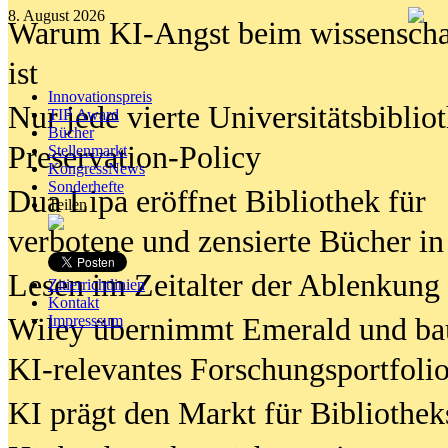
8. August 2026
Warum KI-Angst beim wissenschaft
ist
Innovationspreis
Nur jede vierte Universitätsbibliot
TIP Award
Bücher
Preservation-Policy
Stellenmarkt
KongressNews
Sonderhefte
Dua Lipa eröffnet Bibliothek für
Teilen
verbotene und zensierte Bücher in
Lesen im Zeitalter der Ablenkung
Zitierrichtlinien
Kontakt
Wiley übernimmt Emerald und ba
Impresssum
KI-relevantes Forschungsportfolio
KI prägt den Markt für Bibliothe