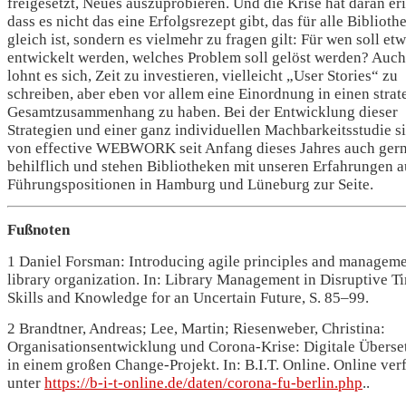
freigesetzt, Neues auszuprobieren. Und die Krise hat daran eri
dass es nicht das eine Erfolgsrezept gibt, das für alle Biblioth
gleich ist, sondern es vielmehr zu fragen gilt: Für wen soll et
entwickelt werden, welches Problem soll gelöst werden? Auch
lohnt es sich, Zeit zu investieren, vielleicht „User Stories“ zu
schreiben, aber eben vor allem eine Einordnung in einen stra
Gesamtzusammenhang zu haben. Bei der Entwicklung dieser
Strategien und einer ganz individuellen Machbarkeitsstudie s
von effective WEBWORK seit Anfang dieses Jahres auch ger
behilflich und stehen Bibliotheken mit unseren Erfahrungen a
Führungspositionen in Hamburg und Lüneburg zur Seite.
Fußnoten
1 Daniel Forsman: Introducing agile principles and manageme
library organization. In: Library Management in Disruptive T
Skills and Knowledge for an Uncertain Future, S. 85–99.
2 Brandtner, Andreas; Lee, Martin; Riesenweber, Christina:
Organisationsentwicklung und Corona-Krise: Digitale Übers
in einem großen Change-Projekt. In: B.I.T. Online. Online ver
unter
https://b-i-t-online.de/daten/corona-fu-berlin.php
..