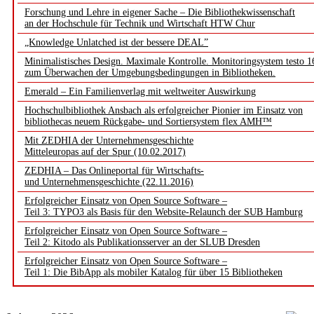
Forschung und Lehre in eigener Sache – Die Bibliothekwissenschaft
an der Hochschule für Technik und Wirtschaft HTW Chur
„Knowledge Unlatched ist der bessere DEAL”
Minimalistisches Design. Maximale Kontrolle. Monitoringsystem testo 1
zum Überwachen der Umgebungsbedingungen in Bibliotheken.
Emerald – Ein Familienverlag mit weltweiter Auswirkung
Hochschulbibliothek Ansbach als erfolgreicher Pionier im Einsatz von
bibliothecas neuem Rückgabe- und Sortiersystem flex AMH™
Mit ZEDHIA der Unternehmensgeschichte
Mitteleuropas auf der Spur (10.02.2017)
ZEDHIA – Das Onlineportal für Wirtschafts-
und Unternehmensgeschichte (22.11.2016)
Erfolgreicher Einsatz von Open Source Software –
Teil 3: TYPO3 als Basis für den Website-Relaunch der SUB Hamburg
Erfolgreicher Einsatz von Open Source Software –
Teil 2: Kitodo als Publikationsserver an der SLUB Dresden
Erfolgreicher Einsatz von Open Source Software –
Teil 1: Die BibApp als mobiler Katalog für über 15 Bibliotheken