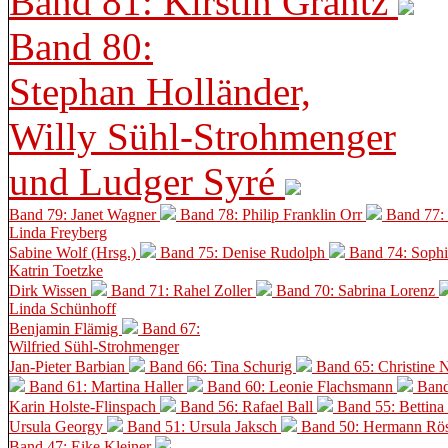
Band 81: Kirstin Grantz
Band 80:
Stephan Holländer,
Willy Sühl-Strohmenger
und Ludger Syré
Band 79: Janet Wagner
Band 78: Philip Franklin Orr
Band 77:
Linda Freyberg
Sabine Wolf (Hrsg.)
Band 75: Denise Rudolph
Band 74: Soph
Katrin Toetzke
Dirk Wissen
Band 71: Rahel Zoller
Band 70: Sabrina Lorenz
Linda Schünhoff
Benjamin Flämig
Band 67:
Wilfried Sühl-Strohmenger
Jan-Pieter Barbian
Band 66: Tina Schurig
Band 65: Christine 
Band 61: Martina Haller
Band 60:
Leonie Flachsmann
Band
Karin Holste-Flinspach
Band 56: Rafael Ball
Band 55: Bettina
Ursula Georgy
Band 51: Ursula Jaksch
Band 50:
Hermann Rös
Band 47: Eike Kleiner