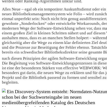
werden oder Ranking-Algorithmen unklar sind.
Alles Neue – egal ob ein temporärer Auskunftsdienst oder ein
neues Bibliotheksmanagementsystem wie Folio – wird zunäch
einmal unperfekt sein: Noch nicht fein genug ausdifferenziert
gewohnte „Sonderlocken“ oder entwickelte Workarounds, den
modernen Wege der Software-Entwicklung sehen vor, dass ma
einem großen Ziel in kleinen Schritten nähert und auf diesem
aushalten muss, dass es an manchen Stellen holpert – währen
gleichzeitig aber die Wege zu einem klar definierten Ziel deut
und die Prozesse zur Beseitigung der Fehler ebenso. Tatsächli
bereits ein schwedischer Bibliotheksdirektor seine gesamte B
nach diesen Prinzipien der agilen Software-Entwicklung organ
Die Begleitung von Software-Entwicklungsprozessen in dies
ist eine der besonderen Stärken von effective WEBWORK: Wi
besonders gut darin, die neuen Wege zu erklären und für das 
Projekt und die Bibliothek passend zu formen und sensibel zu
begleiten.
Ein Discovery-System entsteht: Normdaten-Nutzu
schon bei der Suchworteingabe im neuen
medienübergrefeifenden Katalog des Deutschen