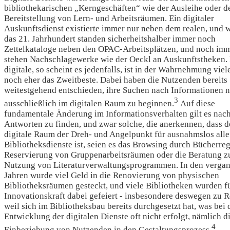
bibliothekarischen „Kerngeschäften“ wie der Ausleihe oder d
Bereitstellung von Lern- und Arbeitsräumen. Ein digitaler
Auskunftsdienst existierte immer nur neben dem realen, und w
das 21. Jahrhundert standen sicherheitshalber immer noch
Zettelkataloge neben den OPAC-Arbeitsplätzen, und noch im
stehen Nachschlagewerke wie der Oeckl an Auskunftstheken.
digitale, so scheint es jedenfalls, ist in der Wahrnehmung vie
noch eher das Zweitbeste. Dabei haben die Nutzenden bereits
weitestgehend entschieden, ihre Suchen nach Informationen 
3
ausschließlich im digitalen Raum zu beginnen.
Auf diese
fundamentale Änderung im Informationsverhalten gilt es nach
Antworten zu finden, und zwar solche, die anerkennen, dass d
digitale Raum der Dreh- und Angelpunkt für ausnahmslos alle
Bibliotheksdienste ist, seien es das Browsing durch Bücherreg
Reservierung von Gruppenarbeitsräumen oder die Beratung z
Nutzung von Literaturverwaltungsprogrammen. In den verga
Jahren wurde viel Geld in die Renovierung von physischen
Bibliotheksräumen gesteckt, und viele Bibliotheken wurden fü
Innovationskraft dabei gefeiert - insbesondere deswegen zu R
weil sich im Bibliotheksbau bereits durchgesetzt hat, was bei 
Entwicklung der digitalen Dienste oft nicht erfolgt, nämlich d
4
Einbeziehung von Nutzenden in den Gestaltungsprozess.