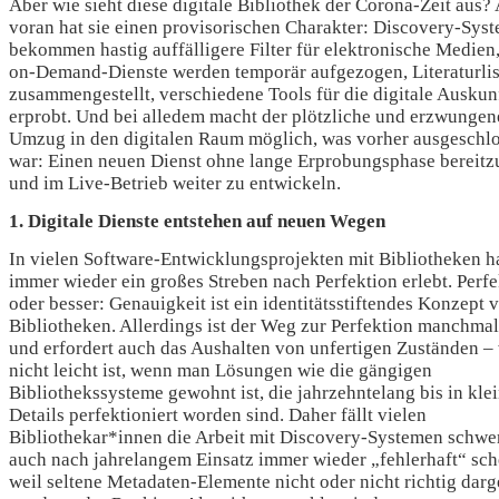
Aber wie sieht diese digitale Bibliothek der Corona-Zeit aus? 
voran hat sie einen provisorischen Charakter: Discovery-Sys
bekommen hastig auffälligere Filter für elektronische Medien
on-Demand-Dienste werden temporär aufgezogen, Literaturli
zusammengestellt, verschiedene Tools für die digitale Auskun
erprobt. Und bei alledem macht der plötzliche und erzwungen
Umzug in den digitalen Raum möglich, was vorher ausgeschl
war: Einen neuen Dienst ohne lange Erprobungsphase bereitzu
und im Live-Betrieb weiter zu entwickeln.
1. Digitale Dienste entstehen auf neuen Wegen
In vielen Software-Entwicklungsprojekten mit Bibliotheken h
immer wieder ein großes Streben nach Perfektion erlebt. Perfe
oder besser: Genauigkeit ist ein identitätsstiftendes Konzept 
Bibliotheken. Allerdings ist der Weg zur Perfektion manchmal
und erfordert auch das Aushalten von unfertigen Zuständen –
nicht leicht ist, wenn man Lösungen wie die gängigen
Bibliothekssysteme gewohnt ist, die jahrzehntelang bis in klei
Details perfektioniert worden sind. Daher fällt vielen
Bibliothekar*innen die Arbeit mit Discovery-Systemen schwer
auch nach jahrelangem Einsatz immer wieder „fehlerhaft“ sch
weil seltene Metadaten-Elemente nicht oder nicht richtig darge