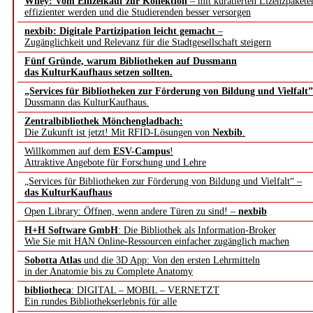
Wiley: Vom Einzelkauf zur Kollektion
– mit kuratierten Lizenzpakete
effizienter werden und die Studierenden besser versorgen
nexbib: Digitale Partizipation leicht gemacht
–
Zugänglichkeit und Relevanz für die Stadtgesellschaft steigern
Fünf Gründe, warum Bibliotheken auf Dussmann
das KulturKaufhaus setzen sollten.
„Services für Bibliotheken zur Förderung von Bildung und Vielfalt”
Dussmann das KulturKaufhaus.
Zentralbibliothek Mönchengladbach:
Die Zukunft ist jetzt! Mit RFID-Lösungen von
Nexbib
.
Willkommen auf dem
ESV-Campus
!
Attraktive Angebote für Forschung und Lehre
„Services für Bibliotheken zur Förderung von Bildung und Vielfalt“ –
das KulturKaufhaus
Open Library: Öffnen, wenn andere Türen zu sind! –
nexbib
H+H Software GmbH
: Die Bibliothek als Information-Broker
Wie Sie mit HAN Online-Ressourcen einfacher zugänglich machen
Sobotta Atlas
und die 3D App: Von den ersten Lehrmitteln
in der Anatomie bis zu Complete Anatomy
bibliotheca
: DIGITAL – MOBIL – VERNETZT
Ein rundes Bibliothekserlebnis für alle