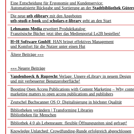
Eine Entscheidung für Ergonomie und Kundenservice:
Automatisierte Rückgabe und Sortierung an der
Stadtbibliothek Güter
Die neue
utb elibrary
mit den Angeboten
utb-studi-e-book
und
scholars-e-library
geht an den Start
Lehmanns Media
erweitert Produktkatalog:
Französische Bücher jetzt über das Medienportal Le2B bestellen!
H+H Software GmbH
: HAN bringt effektives Management
und Komfort für die Nutzer unter einen Hut
Ältere Beiträge »»»
««« Neuere Beiträge
Vandenhoeck & Ruprecht
Verlage: Unsere eLibrary in neuem Design
und mit verbesserter Benutzeroberfläche!
Boosting Open Access Publications with Content Marketing – Why conte
marketing matters to open access publications and publishers
Zeutschel Buchscanner OS Q: Digitalisierung in höchster Qualität
Bibliotheken verändern | Transforming Libraries
Bibliotheken für Menschen
Bibliothek 4.0 als Lebensraum: flexible Öffnungszeiten sind gefragt!
Knowledge Unlatched: Crowdfunding-Runde erfolgreich abgeschlossen