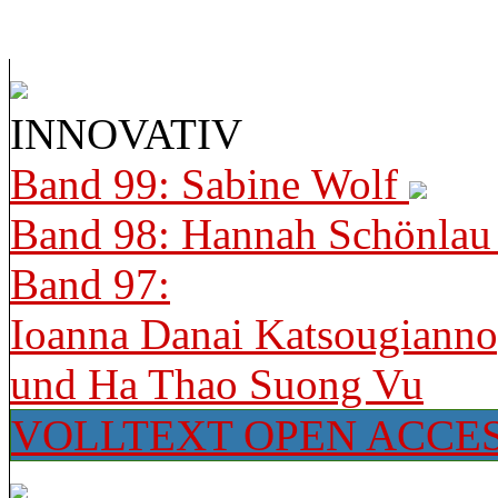
INNOVATIV
Band 99: Sabine Wolf
Band 98: Hannah Schönla
Band 97:
Ioanna Danai Katsougiann
und Ha Thao Suong Vu
VOLLTEXT OPEN ACCE