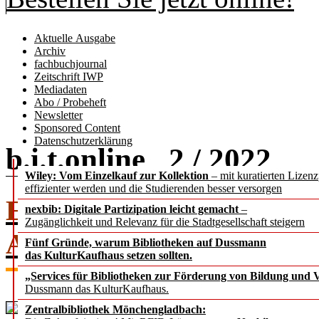
Aktuelle Ausgabe
Archiv
fachbuchjournal
Zeitschrift IWP
Mediadaten
Abo / Probeheft
Newsletter
Sponsored Content
Datenschutzerklärung
b.i.t.
online
2 / 2022
Wiley: Vom Einzelkauf zur Kollektion
– mit kuratierten Lizen
effizienter werden und die Studierenden besser versorgen
EDITORIAL
Stellv. Che
nexbib: Digitale Partizipation leicht gemacht
–
Zugänglichkeit und Relevanz für die Stadtgesellschaft steigern
Altenhöner
Fünf Gründe, warum Bibliotheken auf Dussmann
das KulturKaufhaus setzen sollten.
„Services für Bibliotheken zur Förderung von Bildung und Vi
Dussmann das KulturKaufhaus.
Zentralbibliothek Mönchengladbach: