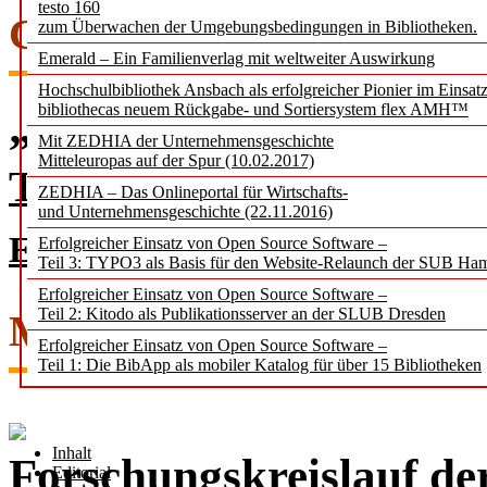
testo 160
CORNER
zum Überwachen der Umgebungsbedingungen in Bibliotheken.
Emerald – Ein Familienverlag mit weltweiter Auswirkung
Hochschulbibliothek Ansbach als erfolgreicher Pionier im Einsat
bibliothecas neuem Rückgabe- und Sortiersystem flex AMH™
„Die Kunst des Selbstr
Mit ZEDHIA der Unternehmensgeschichte
Mitteleuropas auf der Spur (10.02.2017)
Tarnschriften gegen die NS
ZEDHIA – Das Onlineportal für Wirtschafts-
und Unternehmensgeschichte (22.11.2016)
Erlesenes von Georg Ruppelt
Erfolgreicher Einsatz von Open Source Software –
Teil 3: TYPO3 als Basis für den Website-Relaunch der SUB Ha
Erfolgreicher Einsatz von Open Source Software –
Teil 2: Kitodo als Publikationsserver an der SLUB Dresden
MEINUNG
Erfolgreicher Einsatz von Open Source Software –
Teil 1: Die BibApp als mobiler Katalog für über 15 Bibliotheken
Inhalt
Forschungs­kreis­lauf de
Editorial