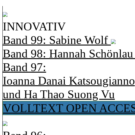
INNOVATIV
Band 99: Sabine Wolf
Band 98: Hannah Schönla
Band 97:
Ioanna Danai Katsougiann
und Ha Thao Suong Vu
VOLLTEXT OPEN ACCE