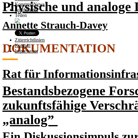
Physische und analog
KongressNews
Sonderhefte
Teilen
Annette Strauch-Davey
Zitierrichtlinien
DOKUMENTATION
Kontakt
Impresssum
Rat für Informationsinfra
Bestandsbezogene Forsc
zukunftsfähige Verschr
„analog”
Ein Diskussionsimpuls zur