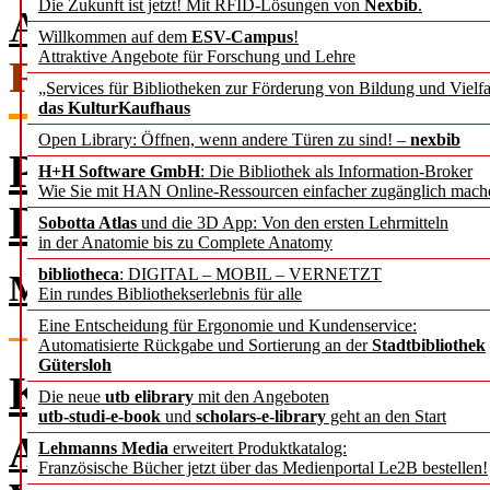
Die Zukunft ist jetzt! Mit RFID-Lösungen von
Nexbib
.
Ausgabe 2 / 2022 als PDF
Willkommen auf dem
ESV-Campus
!
Attraktive Angebote für Forschung und Lehre
FACHBEITRÄGE
„Services für Bibliotheken zur Förderung von Bildung und Vielfa
das KulturKaufhaus
Open Library: Öffnen, wenn andere Türen zu sind! –
nexbib
Paradigmenwechsel in 
H+H Software GmbH
: Die Bibliothek als Information-Broker
Wie Sie mit HAN Online-Ressourcen einfacher zugänglich mach
Der Schritt von NEBIS
Sobotta Atlas
und die 3D App: Von den ersten Lehrmitteln
in der Anatomie bis zu Complete Anatomy
bibliotheca
: DIGITAL – MOBIL – VERNETZT
Markus Joachim, Sebastian Br
Ein rundes Bibliothekserlebnis für alle
Eine Entscheidung für Ergonomie und Kundenservice:
Automatisierte Rückgabe und Sortierung an der
Stadtbibliothek
Gütersloh
Kleine Wissenschaftsve
Die neue
utb elibrary
mit den Angeboten
utb-studi-e-book
und
scholars-e-library
geht an den Start
Analyse zum Umgang von k
Lehmanns Media
erweitert Produktkatalog:
Französische Bücher jetzt über das Medienportal Le2B bestellen!