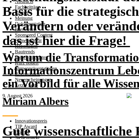
Abstracts
Basis für die strate­gi
Fachbeiträge
Corner
Meinung
Verändern oder veränd
Dokumentation
Interviews
Sponsored Content
das ist hier die Frage!
Firmenporträt
Reportagen
Bautrends
Warum die Transformati
Forschungsdaten
Kurz notiert
Informationszentrum Leb
Firmenpräsentationen
Rezensionen
ein Vorbild für alle Wisse
Neuerscheinungen
Letzte Seite
9. August 2026
Miriam Albers
Innovationspreis
Gute wissenschaftliche 
TIP Award
Bücher
Stellenmarkt