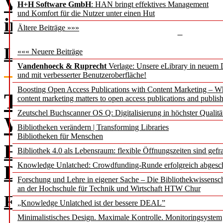
Verlagen
H+H Software GmbH
: HAN bringt effektives Management
und Komfort für die Nutzer unter einen Hut
in der Schweiz mit Open A
Ältere Beiträge »»»
Lea Reinhold
««« Neuere Beiträge
Vandenhoeck & Ruprecht
Verlage: Unsere eLibrary in neuem 
und mit verbesserter Benutzeroberfläche!
Boosting Open Access Publications with Content Marketing – 
TIP Award Gewinner 2
content marketing matters to open access publications and publish
Zeutschel Buchscanner OS Q: Digitalisierung in höchster Qualitä
Was kann gute Kinders
Bibliotheken verändern | Transforming Libraries
Bibliotheken für Menschen
Ein Kriterienkatalog im
Bibliothek 4.0 als Lebensraum: flexible Öffnungszeiten sind gefra
Knowledge Unlatched: Crowdfunding-Runde erfolgreich abgesc
Deutscher Kindersoftware
Forschung und Lehre in eigener Sache – Die Bibliothekwissensc
an der Hochschule für Technik und Wirtschaft HTW Chur
Frauke Schade et al.
„Knowledge Unlatched ist der bessere DEAL”
Minimalistisches Design. Maximale Kontrolle. Monitoringsystem