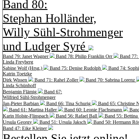
Band 80:
Stephan Holländer,
Willy Sühl-Strohmenger
und Ludger Syré
Band 79: Janet Wagner
Band 78: Philip Franklin Orr
Band 77:
Linda Freyberg
Sabine Wolf (Hrsg.)
Band 75: Denise Rudolph
Band 74: Soph
Katrin Toetzke
Dirk Wissen
Band 71: Rahel Zoller
Band 70: Sabrina Lorenz
Linda Schünhoff
Benjamin Flämig
Band 67:
Wilfried Sühl-Strohmenger
Jan-Pieter Barbian
Band 66: Tina Schurig
Band 65: Christine 
Band 61: Martina Haller
Band 60:
Leonie Flachsmann
Band
Karin Holste-Flinspach
Band 56: Rafael Ball
Band 55: Bettina
Ursula Georgy
Band 51: Ursula Jaksch
Band 50:
Hermann Rös
Band 47: Eike Kleiner
Bestellen Sie jetzt online!