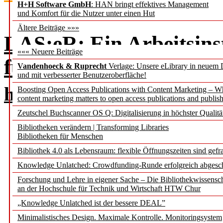
H+H Software GmbH
: HAN bringt effektives Management
und Komfort für die Nutzer unter einen Hut
Ältere Beiträge »»»
LAS:eR: Ein Arbeitsin
««« Neuere Beiträge
für die Erwerbung digi
Vandenhoeck & Ruprecht
Verlage: Unsere eLibrary in neuem 
und mit verbesserter Benutzeroberfläche!
hbz und Elsevier im Gesp
Boosting Open Access Publications with Content Marketing – 
content marketing matters to open access publications and publish
Zeutschel Buchscanner OS Q: Digitalisierung in höchster Qualitä
Bibliotheken verändern | Transforming Libraries
Bibliotheken für Menschen
Bibliothek 4.0 als Lebensraum: flexible Öffnungszeiten sind gefra
Knowledge Unlatched: Crowdfunding-Runde erfolgreich abgesc
Forschung und Lehre in eigener Sache – Die Bibliothekwissensc
an der Hochschule für Technik und Wirtschaft HTW Chur
„Knowledge Unlatched ist der bessere DEAL”
Minimalistisches Design. Maximale Kontrolle. Monitoringsystem