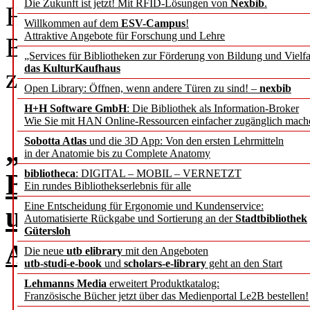
Die Zukunft ist jetzt! Mit RFID-Lösungen von
Nexbib
.
Humboldt-Universität zu Ber
Willkommen auf dem
ESV-Campus
!
Attraktive Angebote für Forschung und Lehre
Bundes­vor­sitzender des dbv
„Services für Bibliotheken zur Förderung von Bildung und Vielfa
das KulturKaufhaus
zukünftige, noch offene Au
Open Library: Öffnen, wenn andere Türen zu sind! –
nexbib
H+H Software GmbH
: Die Bibliothek als Information-Broker
Wie Sie mit HAN Online-Ressourcen einfacher zugänglich mach
Sobotta Atlas
und die 3D App: Von den ersten Lehrmitteln
„Der digitale Wandel po
in der Anatomie bis zu Complete Anatomy
bibliotheca
: DIGITAL – MOBIL – VERNETZT
Bibliotheken in der Mit
Ein rundes Bibliothekserlebnis für alle
Eine Entscheidung für Ergonomie und Kundenservice:
unserer Gesellschaft”
Automatisierte Rückgabe und Sortierung an der
Stadtbibliothek
Gütersloh
Andreas Degkwitz im Gesp
Die neue
utb elibrary
mit den Angeboten
utb-studi-e-book
und
scholars-e-library
geht an den Start
Lehmanns Media
erweitert Produktkatalog:
Französische Bücher jetzt über das Medienportal Le2B bestellen!