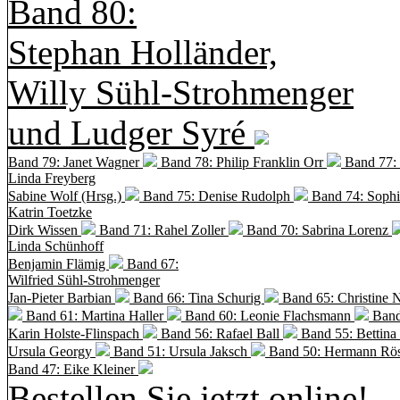
Band 80:
Stephan Holländer,
Willy Sühl-Strohmenger
und Ludger Syré
Band 79: Janet Wagner
Band 78: Philip Franklin Orr
Band 77:
Linda Freyberg
Sabine Wolf (Hrsg.)
Band 75: Denise Rudolph
Band 74: Soph
Katrin Toetzke
Dirk Wissen
Band 71: Rahel Zoller
Band 70: Sabrina Lorenz
Linda Schünhoff
Benjamin Flämig
Band 67:
Wilfried Sühl-Strohmenger
Jan-Pieter Barbian
Band 66: Tina Schurig
Band 65: Christine 
Band 61: Martina Haller
Band 60:
Leonie Flachsmann
Band
Karin Holste-Flinspach
Band 56: Rafael Ball
Band 55: Bettina
Ursula Georgy
Band 51: Ursula Jaksch
Band 50:
Hermann Rös
Band 47: Eike Kleiner
Bestellen Sie jetzt online!