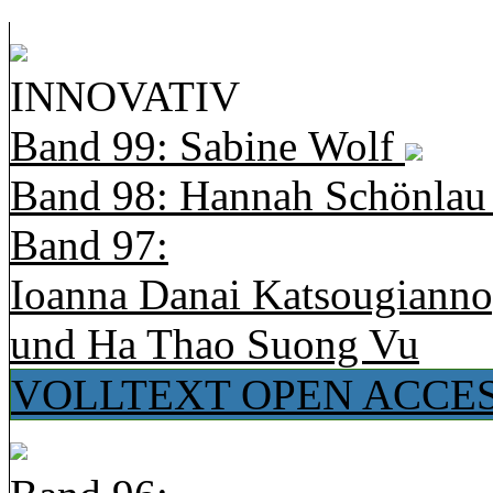
INNOVATIV
Band 99: Sabine Wolf
Band 98: Hannah Schönla
Band 97:
Ioanna Danai Katsougiann
und Ha Thao Suong Vu
VOLLTEXT OPEN ACCE