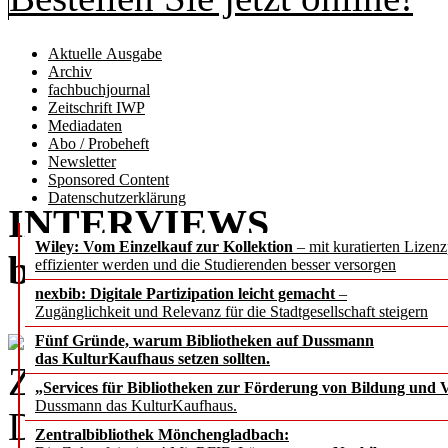
Aktuelle Ausgabe
Archiv
fachbuchjournal
Zeitschrift IWP
Mediadaten
Abo / Probeheft
Newsletter
Sponsored Content
Datenschutzerklärung
INTERVIEWS
Wiley: Vom Einzelkauf zur Kollektion
– mit kuratierten Lizen
b.i.t.
online
2 / 2022
effizienter werden und die Studierenden besser versorgen
nexbib: Digitale Partizipation leicht gemacht
–
Zugänglichkeit und Relevanz für die Stadtgesellschaft steigern
Fünf Gründe, warum Bibliotheken auf Dussmann
das KulturKaufhaus setzen sollten.
Zum Ende seiner Amtszeit s
„Services für Bibliotheken zur Förderung von Bildung und Vi
Dussmann das KulturKaufhaus.
Degkwitz, Direktor der Univ
Zentralbibliothek Mönchengladbach: