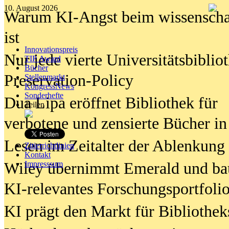
10. August 2026
Warum KI-Angst beim wissenschaft
ist
Innovationspreis
Nur jede vierte Universitätsbibliot
TIP Award
Bücher
Preservation-Policy
Stellenmarkt
KongressNews
Sonderhefte
Dua Lipa eröffnet Bibliothek für
Teilen
verbotene und zensierte Bücher in
Lesen im Zeitalter der Ablenkung
Zitierrichtlinien
Kontakt
Wiley übernimmt Emerald und ba
Impresssum
KI-relevantes Forschungsportfolio
KI prägt den Markt für Bibliothe