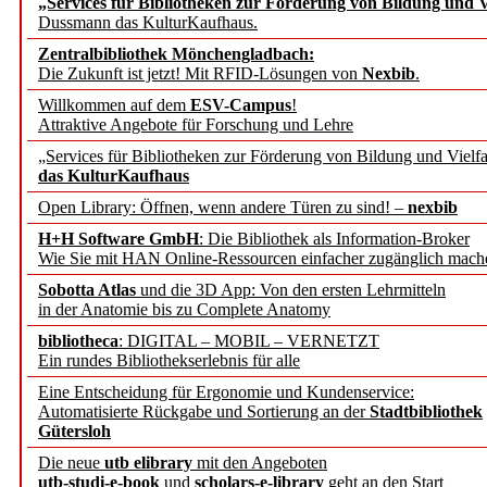
„Services für Bibliotheken zur Förderung von Bildung und Vi
angepasst
Dussmann das KulturKaufhaus.
Zentralbibliothek Mönchengladbach:
Wissenschaftskommunikati
Die Zukunft ist jetzt! Mit RFID-Lösungen von
Nexbib
.
Willkommen auf dem
ESV-Campus
!
konstruktiv!
Attraktive Angebote für Forschung und Lehre
„Services für Bibliotheken zur Förderung von Bildung und Vielfa
Mohr Siebeck übernimmt
das KulturKaufhaus
Open Library: Öffnen, wenn andere Türen zu sind! –
nexbib
und die Zeitschrift für 
H+H Software GmbH
: Die Bibliothek als Information-Broker
Wie Sie mit HAN Online-Ressourcen einfacher zugänglich mach
Francke Attempto
Sobotta Atlas
und die 3D App: Von den ersten Lehrmitteln
in der Anatomie bis zu Complete Anatomy
EBSCO Information Servic
bibliotheca
: DIGITAL – MOBIL – VERNETZT
Recherchefunktionen in
Ein rundes Bibliothekserlebnis für alle
Eine Entscheidung für Ergonomie und Kundenservice:
Automatisierte Rückgabe und Sortierung an der
Stadtbibliothek
Sorbisches Institut neu 
Gütersloh
Geschichte und kulturell
Die neue
utb elibrary
mit den Angeboten
utb-studi-e-book
und
scholars-e-library
geht an den Start