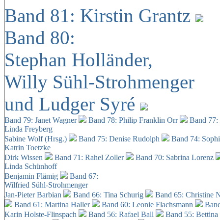
Band 81: Kirstin Grantz
Band 80:
Stephan Holländer,
Willy Sühl-Strohmenger
und Ludger Syré
Band 79: Janet Wagner
Band 78: Philip Franklin Orr
Band 77:
Linda Freyberg
Sabine Wolf (Hrsg.)
Band 75: Denise Rudolph
Band 74: Soph
Katrin Toetzke
Dirk Wissen
Band 71: Rahel Zoller
Band 70: Sabrina Lorenz
Linda Schünhoff
Benjamin Flämig
Band 67:
Wilfried Sühl-Strohmenger
Jan-Pieter Barbian
Band 66: Tina Schurig
Band 65: Christine 
Band 61: Martina Haller
Band 60:
Leonie Flachsmann
Band
Karin Holste-Flinspach
Band 56: Rafael Ball
Band 55: Bettina