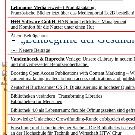
Lehmanns Media
erweitert Produktkatalog:
Künstliche Intelligenz a
Französische Bücher jetzt über das Medienportal Le2B bestellen!
besser zu verstehen
H+H Software GmbH
: HAN bringt effektives Management
und Komfort für die Nutzer unter einen Hut
„Leitbegriffe der Gesund
Ältere Beiträge »»»
des BIÖG erscheinen Ope
««« Neuere Beiträge
Vandenhoeck & Ruprecht
Verlage: Unsere eLibrary in neuem 
und mit verbesserter Benutzeroberfläche!
Aktuelles aus
Boosting Open Access Publications with Content Marketing – 
L
content marketing matters to open access publications and publish
ibrary
Zeutschel Buchscanner OS Q: Digitalisierung in höchster Qualitä
Essentials
Bibliotheken verändern | Transforming Libraries
Bibliotheken für Menschen
Bibliothek 4.0 als Lebensraum: flexible Öffnungszeiten sind gefra
Knowledge Unlatched: Crowdfunding-Runde erfolgreich abgesc
Forschung und Lehre in eigener Sache – Die Bibliothekwissensc
an der Hochschule für Technik und Wirtschaft HTW Chur