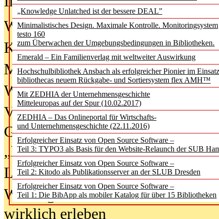
In der Ausgabe
06/2026
(August 20
„Knowledge Unlatched ist der bessere DEAL”
Was Hochschul­bibliotheken von i
Minimalistisches Design. Maximale Kontrolle. Monitoringsystem
testo 160
zum Überwachen der Umgebungsbedingungen in Bibliotheken.
Kinder in der digitalen Welt
Emerald – Ein Familienverlag mit weltweiter Auswirkung
Metadaten als Infrastruktur
Hochschulbibliothek Ansbach als erfolgreicher Pionier im Einsat
bibliothecas neuem Rückgabe- und Sortiersystem flex AMH™
Wenn Bots katalogisieren
Mit ZEDHIA der Unternehmensgeschichte
Mitteleuropas auf der Spur (10.02.2017)
Von Abschlusskleidern bis
ZEDHIA – Das Onlineportal für Wirtschafts-
und Unternehmensgeschichte (22.11.2016)
Geisterjagd-Ausrüstung in der
Erfolgreicher Einsatz von Open Source Software –
„Library of Things“ unterwegs
Teil 3: TYPO3 als Basis für den Website-Relaunch der SUB Ha
Erfolgreicher Einsatz von Open Source Software –
Lesen als Infrastrukturaufgabe
Teil 2: Kitodo als Publikationsserver an der SLUB Dresden
Erfolgreicher Einsatz von Open Source Software –
Wie Jugendliche Social Media
Teil 1: Die BibApp als mobiler Katalog für über 15 Bibliotheken
wirklich erleben