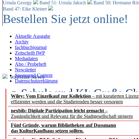
Ursula Georgy
Band 51: Ursula Jaksch
Band 50:
Hermann Rös
Band 47: Eike Kleiner
Bestellen Sie jetzt online!
Aktuelle Ausgabe
Archiv
fachbuchjournal
Zeitschrift IWP
Mediadaten
Abo / Probeheft
Newsletter
Sponsored Content
WEITERE NEWS
Datenschutzerklärung
Schule und KI: Große Ch
Wiley: Vom Einzelkauf zur Kollektion
– mit kuratierten Lizen
effizienter werden und die Studierenden besser versorgen
Voraussetzungen
nexbib: Digitale Partizipation leicht gemacht
–
Zugänglichkeit und Relevanz für die Stadtgesellschaft steigern
Erfolgreiches erstes Hal
Fünf Gründe, warum Bibliotheken auf Dussmann
Segment Research – Ausb
das KulturKaufhaus setzen sollten.