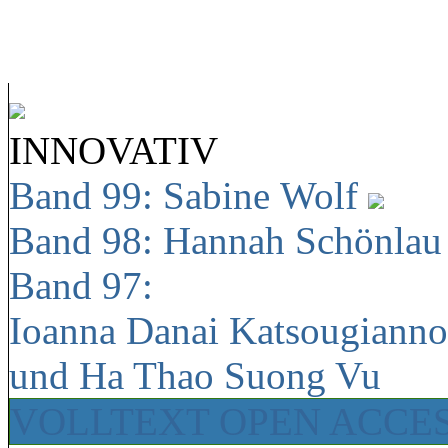
INNOVATIV
Band 99: Sabine Wolf
Band 98: Hannah Schönla
Band 97:
Ioanna Danai Katsougiann
und Ha Thao Suong Vu
VOLLTEXT OPEN ACCE