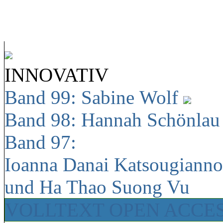
INNOVATIV
Band 99: Sabine Wolf
Band 98: Hannah Schönla
Band 97:
Ioanna Danai Katsougiann
und Ha Thao Suong Vu
VOLLTEXT OPEN ACCE