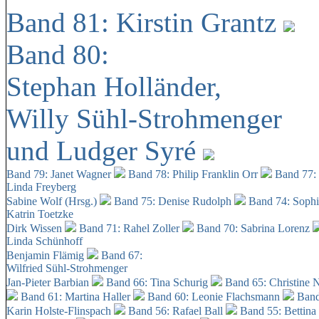
Band 81: Kirstin Grantz
Band 80:
Stephan Holländer,
Willy Sühl-Strohmenger
und Ludger Syré
Band 79: Janet Wagner
Band 78: Philip Franklin Orr
Band 77:
Linda Freyberg
Sabine Wolf (Hrsg.)
Band 75: Denise Rudolph
Band 74: Soph
Katrin Toetzke
Dirk Wissen
Band 71: Rahel Zoller
Band 70: Sabrina Lorenz
Linda Schünhoff
Benjamin Flämig
Band 67:
Wilfried Sühl-Strohmenger
Jan-Pieter Barbian
Band 66: Tina Schurig
Band 65: Christine 
Band 61: Martina Haller
Band 60:
Leonie Flachsmann
Band
Karin Holste-Flinspach
Band 56: Rafael Ball
Band 55: Bettina