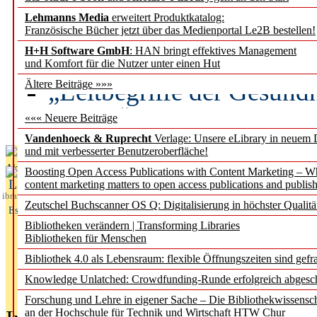
Lehmanns Media
erweitert Produktkatalog:
Künstliche Intelligenz a
Französische Bücher jetzt über das Medienportal Le2B bestellen!
besser zu verstehen
H+H Software GmbH
: HAN bringt effektives Management
und Komfort für die Nutzer unter einen Hut
„Leitbegriffe der Gesund
Ältere Beiträge »»»
des BIÖG erscheinen Ope
««« Neuere Beiträge
Vandenhoeck & Ruprecht
Verlage: Unsere eLibrary in neuem 
und mit verbesserter Benutzeroberfläche!
Aktuelles aus
Boosting Open Access Publications with Content Marketing – 
L
content marketing matters to open access publications and publish
ibrary
Zeutschel Buchscanner OS Q: Digitalisierung in höchster Qualitä
Essentials
Bibliotheken verändern | Transforming Libraries
Bibliotheken für Menschen
Bibliothek 4.0 als Lebensraum: flexible Öffnungszeiten sind gefra
Knowledge Unlatched: Crowdfunding-Runde erfolgreich abgesc
Forschung und Lehre in eigener Sache – Die Bibliothekwissensc
an der Hochschule für Technik und Wirtschaft HTW Chur