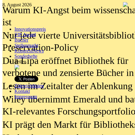
8. August 2026
Warum KI-Angst beim wissenschaft
ist
Innovationspreis
Nur jede vierte Universitätsbibliot
TIP Award
Bücher
Preservation-Policy
Stellenmarkt
KongressNews
Sonderhefte
Dua Lipa eröffnet Bibliothek für
Teilen
verbotene und zensierte Bücher in
Lesen im Zeitalter der Ablenkung
Zitierrichtlinien
Kontakt
Wiley übernimmt Emerald und ba
Impresssum
KI-relevantes Forschungsportfolio
KI prägt den Markt für Bibliothe