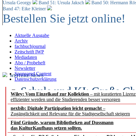
Ursula Georgy
Band 51: Ursula Jaksch
Band 50:
Hermann Rös
Band 47: Eike Kleiner
Bestellen Sie jetzt online!
Aktuelle Ausgabe
Archiv
fachbuchjournal
Zeitschrift IWP
Mediadaten
Abo / Probeheft
Newsletter
Sponsored Content
WEITERE NEWS
Datenschutzerklärung
Schule und KI: Große Ch
Wiley: Vom Einzelkauf zur Kollektion
– mit kuratierten Lizen
effizienter werden und die Studierenden besser versorgen
Voraussetzungen
nexbib: Digitale Partizipation leicht gemacht
–
Zugänglichkeit und Relevanz für die Stadtgesellschaft steigern
Erfolgreiches erstes Hal
Fünf Gründe, warum Bibliotheken auf Dussmann
Segment Research – Ausb
das KulturKaufhaus setzen sollten.