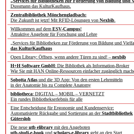
„Services für Bibliotheken zur Förderung von Bildung und Vi
angepasst
Dussmann das KulturKaufhaus.
Zentralbibliothek Mönchengladbach:
Wissenschaftskommunikati
Die Zukunft ist jetzt! Mit RFID-Lösungen von
Nexbib
.
Willkommen auf dem
ESV-Campus
!
konstruktiv!
Attraktive Angebote für Forschung und Lehre
„Services für Bibliotheken zur Förderung von Bildung und Vielfa
Mohr Siebeck übernimmt
das KulturKaufhaus
Open Library: Öffnen, wenn andere Türen zu sind! –
nexbib
und die Zeitschrift für 
H+H Software GmbH
: Die Bibliothek als Information-Broker
Wie Sie mit HAN Online-Ressourcen einfacher zugänglich mach
Francke Attempto
Sobotta Atlas
und die 3D App: Von den ersten Lehrmitteln
in der Anatomie bis zu Complete Anatomy
EBSCO Information Servic
bibliotheca
: DIGITAL – MOBIL – VERNETZT
Recherchefunktionen in
Ein rundes Bibliothekserlebnis für alle
Eine Entscheidung für Ergonomie und Kundenservice:
Automatisierte Rückgabe und Sortierung an der
Stadtbibliothek
Sorbisches Institut neu 
Gütersloh
Geschichte und kulturell
Die neue
utb elibrary
mit den Angeboten
utb-studi-e-book
und
scholars-e-library
geht an den Start