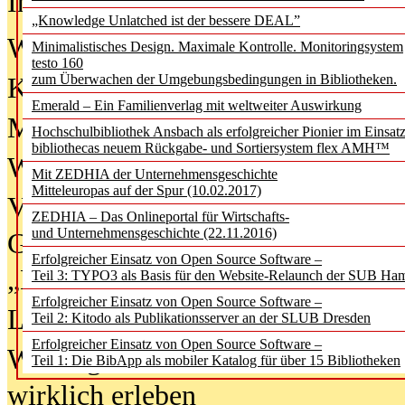
In der Ausgabe
06/2026
(August 20
„Knowledge Unlatched ist der bessere DEAL”
Was Hochschul­bibliotheken von i
Minimalistisches Design. Maximale Kontrolle. Monitoringsystem
testo 160
zum Überwachen der Umgebungsbedingungen in Bibliotheken.
Kinder in der digitalen Welt
Emerald – Ein Familienverlag mit weltweiter Auswirkung
Metadaten als Infrastruktur
Hochschulbibliothek Ansbach als erfolgreicher Pionier im Einsat
bibliothecas neuem Rückgabe- und Sortiersystem flex AMH™
Wenn Bots katalogisieren
Mit ZEDHIA der Unternehmensgeschichte
Mitteleuropas auf der Spur (10.02.2017)
Von Abschlusskleidern bis
ZEDHIA – Das Onlineportal für Wirtschafts-
und Unternehmensgeschichte (22.11.2016)
Geisterjagd-Ausrüstung in der
Erfolgreicher Einsatz von Open Source Software –
„Library of Things“ unterwegs
Teil 3: TYPO3 als Basis für den Website-Relaunch der SUB Ha
Erfolgreicher Einsatz von Open Source Software –
Lesen als Infrastrukturaufgabe
Teil 2: Kitodo als Publikationsserver an der SLUB Dresden
Erfolgreicher Einsatz von Open Source Software –
Wie Jugendliche Social Media
Teil 1: Die BibApp als mobiler Katalog für über 15 Bibliotheken
wirklich erleben