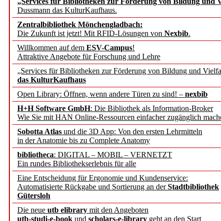
„Services für Bibliotheken zur Förderung von Bildung und Vi
angepasst
Dussmann das KulturKaufhaus.
Zentralbibliothek Mönchengladbach:
Wissenschaftskommunikati
Die Zukunft ist jetzt! Mit RFID-Lösungen von
Nexbib
.
Willkommen auf dem
ESV-Campus
!
konstruktiv!
Attraktive Angebote für Forschung und Lehre
„Services für Bibliotheken zur Förderung von Bildung und Vielfa
Mohr Siebeck übernimmt
das KulturKaufhaus
Open Library: Öffnen, wenn andere Türen zu sind! –
nexbib
und die Zeitschrift für 
H+H Software GmbH
: Die Bibliothek als Information-Broker
Wie Sie mit HAN Online-Ressourcen einfacher zugänglich mach
Francke Attempto
Sobotta Atlas
und die 3D App: Von den ersten Lehrmitteln
in der Anatomie bis zu Complete Anatomy
EBSCO Information Servic
bibliotheca
: DIGITAL – MOBIL – VERNETZT
Recherchefunktionen in
Ein rundes Bibliothekserlebnis für alle
Eine Entscheidung für Ergonomie und Kundenservice:
Automatisierte Rückgabe und Sortierung an der
Stadtbibliothek
Sorbisches Institut neu 
Gütersloh
Geschichte und kulturell
Die neue
utb elibrary
mit den Angeboten
utb-studi-e-book
und
scholars-e-library
geht an den Start