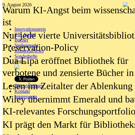
9. August 2026
Warum KI-Angst beim wissenschaft
ist
Innovationspreis
Nur jede vierte Universitätsbibliot
TIP Award
Bücher
Preservation-Policy
Stellenmarkt
KongressNews
Sonderhefte
Dua Lipa eröffnet Bibliothek für
Teilen
verbotene und zensierte Bücher in
Lesen im Zeitalter der Ablenkung
Zitierrichtlinien
Kontakt
Wiley übernimmt Emerald und ba
Impresssum
KI-relevantes Forschungsportfolio
KI prägt den Markt für Bibliothe