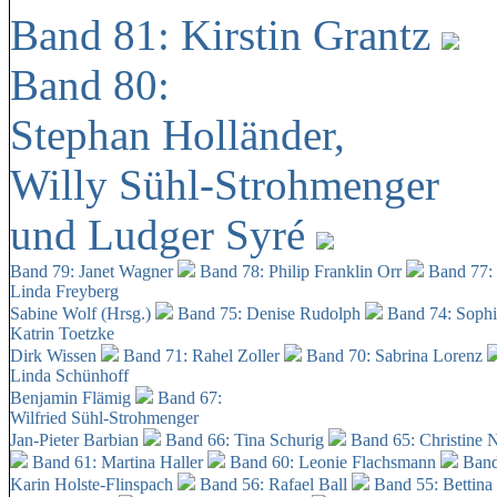
Band 81: Kirstin Grantz
Band 80:
Stephan Holländer,
Willy Sühl-Strohmenger
und Ludger Syré
Band 79: Janet Wagner
Band 78: Philip Franklin Orr
Band 77:
Linda Freyberg
Sabine Wolf (Hrsg.)
Band 75: Denise Rudolph
Band 74: Soph
Katrin Toetzke
Dirk Wissen
Band 71: Rahel Zoller
Band 70: Sabrina Lorenz
Linda Schünhoff
Benjamin Flämig
Band 67:
Wilfried Sühl-Strohmenger
Jan-Pieter Barbian
Band 66: Tina Schurig
Band 65: Christine 
Band 61: Martina Haller
Band 60:
Leonie Flachsmann
Band
Karin Holste-Flinspach
Band 56: Rafael Ball
Band 55: Bettina