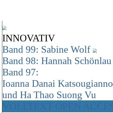
INNOVATIV
Band 99: Sabine Wolf
Band 98: Hannah Schönla
Band 97:
Ioanna Danai Katsougiann
und Ha Thao Suong Vu
VOLLTEXT OPEN ACCE