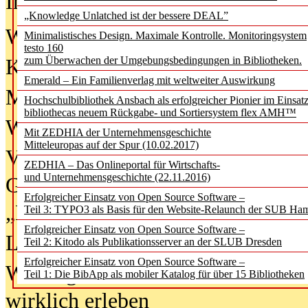
In der Ausgabe
06/2026
(August 20
„Knowledge Unlatched ist der bessere DEAL”
Was Hochschul­bibliotheken von i
Minimalistisches Design. Maximale Kontrolle. Monitoringsystem
testo 160
zum Überwachen der Umgebungsbedingungen in Bibliotheken.
Kinder in der digitalen Welt
Emerald – Ein Familienverlag mit weltweiter Auswirkung
Metadaten als Infrastruktur
Hochschulbibliothek Ansbach als erfolgreicher Pionier im Einsat
bibliothecas neuem Rückgabe- und Sortiersystem flex AMH™
Wenn Bots katalogisieren
Mit ZEDHIA der Unternehmensgeschichte
Mitteleuropas auf der Spur (10.02.2017)
Von Abschlusskleidern bis
ZEDHIA – Das Onlineportal für Wirtschafts-
und Unternehmensgeschichte (22.11.2016)
Geisterjagd-Ausrüstung in der
Erfolgreicher Einsatz von Open Source Software –
„Library of Things“ unterwegs
Teil 3: TYPO3 als Basis für den Website-Relaunch der SUB Ha
Erfolgreicher Einsatz von Open Source Software –
Lesen als Infrastrukturaufgabe
Teil 2: Kitodo als Publikationsserver an der SLUB Dresden
Erfolgreicher Einsatz von Open Source Software –
Wie Jugendliche Social Media
Teil 1: Die BibApp als mobiler Katalog für über 15 Bibliotheken
wirklich erleben