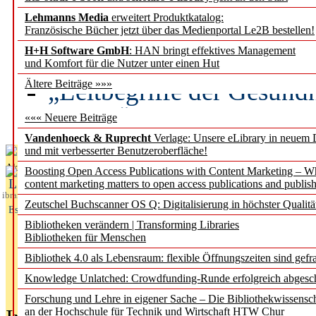
Lehmanns Media
erweitert Produktkatalog:
Künstliche Intelligenz a
Französische Bücher jetzt über das Medienportal Le2B bestellen!
besser zu verstehen
H+H Software GmbH
: HAN bringt effektives Management
und Komfort für die Nutzer unter einen Hut
„Leitbegriffe der Gesund
Ältere Beiträge »»»
des BIÖG erscheinen Ope
««« Neuere Beiträge
Vandenhoeck & Ruprecht
Verlage: Unsere eLibrary in neuem 
und mit verbesserter Benutzeroberfläche!
Aktuelles aus
Boosting Open Access Publications with Content Marketing – 
L
content marketing matters to open access publications and publish
ibrary
Zeutschel Buchscanner OS Q: Digitalisierung in höchster Qualitä
Essentials
Bibliotheken verändern | Transforming Libraries
Bibliotheken für Menschen
Bibliothek 4.0 als Lebensraum: flexible Öffnungszeiten sind gefra
Knowledge Unlatched: Crowdfunding-Runde erfolgreich abgesc
Forschung und Lehre in eigener Sache – Die Bibliothekwissensc
an der Hochschule für Technik und Wirtschaft HTW Chur