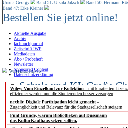
Ursula Georgy
Band 51: Ursula Jaksch
Band 50:
Hermann Rös
Band 47: Eike Kleiner
Bestellen Sie jetzt online!
Aktuelle Ausgabe
Archiv
fachbuchjournal
Zeitschrift IWP
Mediadaten
Abo / Probeheft
Newsletter
Sponsored Content
WEITERE NEWS
Datenschutzerklärung
Schule und KI: Große Ch
Wiley: Vom Einzelkauf zur Kollektion
– mit kuratierten Lizen
effizienter werden und die Studierenden besser versorgen
Voraussetzungen
nexbib: Digitale Partizipation leicht gemacht
–
Zugänglichkeit und Relevanz für die Stadtgesellschaft steigern
Erfolgreiches erstes Hal
Fünf Gründe, warum Bibliotheken auf Dussmann
Segment Research – Ausb
das KulturKaufhaus setzen sollten.