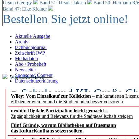
Ursula Georgy
Band 51: Ursula Jaksch
Band 50:
Hermann Rös
Band 47: Eike Kleiner
Bestellen Sie jetzt online!
Aktuelle Ausgabe
Archiv
fachbuchjournal
Zeitschrift IWP
Mediadaten
Abo / Probeheft
Newsletter
Sponsored Content
WEITERE NEWS
Datenschutzerklärung
Schule und KI: Große Ch
Wiley: Vom Einzelkauf zur Kollektion
– mit kuratierten Lizen
effizienter werden und die Studierenden besser versorgen
Voraussetzungen
nexbib: Digitale Partizipation leicht gemacht
–
Zugänglichkeit und Relevanz für die Stadtgesellschaft steigern
Erfolgreiches erstes Hal
Fünf Gründe, warum Bibliotheken auf Dussmann
Segment Research – Ausb
das KulturKaufhaus setzen sollten.