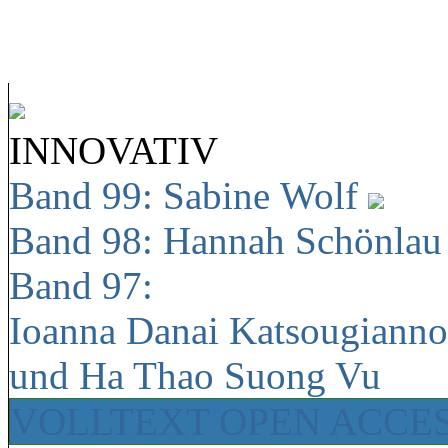
INNOVATIV
Band 99: Sabine Wolf
Band 98: Hannah Schönla
Band 97:
Ioanna Danai Katsougiann
und Ha Thao Suong Vu
VOLLTEXT OPEN ACCE