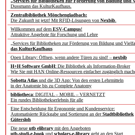
„Services für Bibliotheken zur Förderung von Bildung und Vi
angepasst
Dussmann das KulturKaufhaus.
Zentralbibliothek Mönchengladbach:
Wissenschaftskommunikati
Die Zukunft ist jetzt! Mit RFID-Lösungen von
Nexbib
.
Willkommen auf dem
ESV-Campus
!
konstruktiv!
Attraktive Angebote für Forschung und Lehre
„Services für Bibliotheken zur Förderung von Bildung und Vielfa
Mohr Siebeck übernimmt
das KulturKaufhaus
Open Library: Öffnen, wenn andere Türen zu sind! –
nexbib
und die Zeitschrift für 
H+H Software GmbH
: Die Bibliothek als Information-Broker
Wie Sie mit HAN Online-Ressourcen einfacher zugänglich mach
Francke Attempto
Sobotta Atlas
und die 3D App: Von den ersten Lehrmitteln
in der Anatomie bis zu Complete Anatomy
EBSCO Information Servic
bibliotheca
: DIGITAL – MOBIL – VERNETZT
Recherchefunktionen in
Ein rundes Bibliothekserlebnis für alle
Eine Entscheidung für Ergonomie und Kundenservice:
Automatisierte Rückgabe und Sortierung an der
Stadtbibliothek
Sorbisches Institut neu 
Gütersloh
Geschichte und kulturell
Die neue
utb elibrary
mit den Angeboten
utb-studi-e-book
und
scholars-e-library
geht an den Start