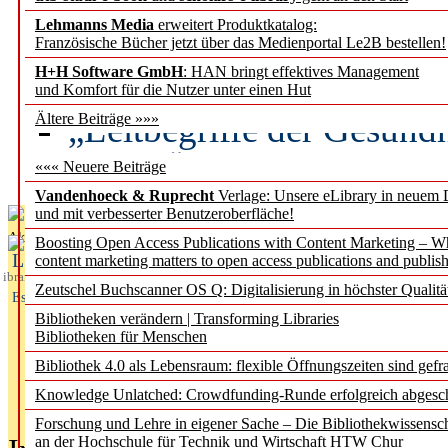
Lehmanns Media
erweitert Produktkatalog:
Künstliche Intelligenz a
Französische Bücher jetzt über das Medienportal Le2B bestellen!
besser zu verstehen
H+H Software GmbH
: HAN bringt effektives Management
und Komfort für die Nutzer unter einen Hut
„Leitbegriffe der Gesund
Ältere Beiträge »»»
des BIÖG erscheinen Ope
««« Neuere Beiträge
Vandenhoeck & Ruprecht
Verlage: Unsere eLibrary in neuem 
und mit verbesserter Benutzeroberfläche!
Aktuelles aus
Boosting Open Access Publications with Content Marketing – 
L
content marketing matters to open access publications and publish
ibrary
Zeutschel Buchscanner OS Q: Digitalisierung in höchster Qualitä
Essentials
Bibliotheken verändern | Transforming Libraries
Bibliotheken für Menschen
Bibliothek 4.0 als Lebensraum: flexible Öffnungszeiten sind gefra
Knowledge Unlatched: Crowdfunding-Runde erfolgreich abgesc
Forschung und Lehre in eigener Sache – Die Bibliothekwissensc
an der Hochschule für Technik und Wirtschaft HTW Chur