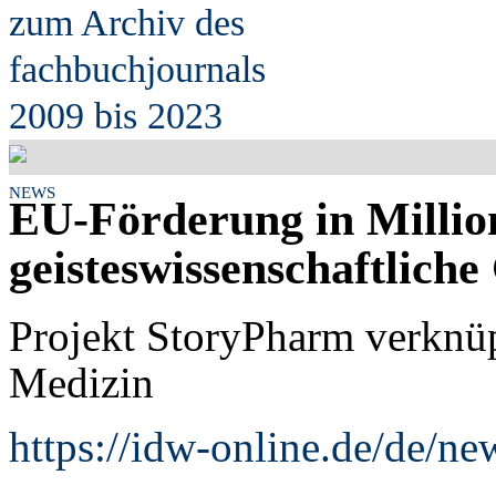
zum Archiv des
fach
b
uchjournals
2009 bis 2023
NEWS
EU-Förderung in Milli
geisteswissenschaftlich
Projekt StoryPharm verknüp
Medizin
https://idw-online.de/de/n