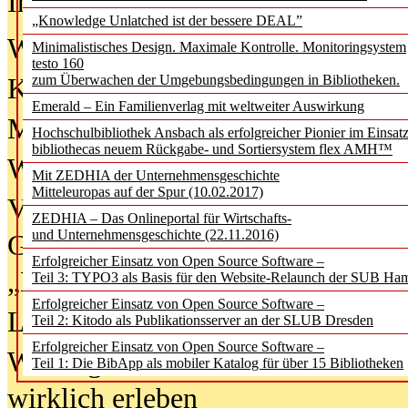
In der Ausgabe
06/2026
(August 20
„Knowledge Unlatched ist der bessere DEAL”
Was Hochschul­bibliotheken von i
Minimalistisches Design. Maximale Kontrolle. Monitoringsystem
testo 160
zum Überwachen der Umgebungsbedingungen in Bibliotheken.
Kinder in der digitalen Welt
Emerald – Ein Familienverlag mit weltweiter Auswirkung
Metadaten als Infrastruktur
Hochschulbibliothek Ansbach als erfolgreicher Pionier im Einsat
bibliothecas neuem Rückgabe- und Sortiersystem flex AMH™
Wenn Bots katalogisieren
Mit ZEDHIA der Unternehmensgeschichte
Mitteleuropas auf der Spur (10.02.2017)
Von Abschlusskleidern bis
ZEDHIA – Das Onlineportal für Wirtschafts-
und Unternehmensgeschichte (22.11.2016)
Geisterjagd-Ausrüstung in der
Erfolgreicher Einsatz von Open Source Software –
„Library of Things“ unterwegs
Teil 3: TYPO3 als Basis für den Website-Relaunch der SUB Ha
Erfolgreicher Einsatz von Open Source Software –
Lesen als Infrastrukturaufgabe
Teil 2: Kitodo als Publikationsserver an der SLUB Dresden
Erfolgreicher Einsatz von Open Source Software –
Wie Jugendliche Social Media
Teil 1: Die BibApp als mobiler Katalog für über 15 Bibliotheken
wirklich erleben