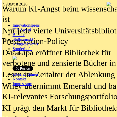
7. August 2026
Warum KI-Angst beim wissenschaft
ist
Innovationspreis
Nur jede vierte Universitätsbibliot
TIP Award
Bücher
Preservation-Policy
Stellenmarkt
KongressNews
Sonderhefte
Dua Lipa eröffnet Bibliothek für
Teilen
verbotene und zensierte Bücher in
Lesen im Zeitalter der Ablenkung
Zitierrichtlinien
Kontakt
Wiley übernimmt Emerald und ba
Impresssum
KI-relevantes Forschungsportfolio
KI prägt den Markt für Bibliothe