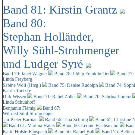
Band 81: Kirstin Grantz
Band 80:
Stephan Holländer,
Willy Sühl-Strohmenger
und Ludger Syré
Band 79: Janet Wagner
Band 78: Philip Franklin Orr
Band 77:
Linda Freyberg
Sabine Wolf (Hrsg.)
Band 75: Denise Rudolph
Band 74: Soph
Katrin Toetzke
Dirk Wissen
Band 71: Rahel Zoller
Band 70: Sabrina Lorenz
Linda Schünhoff
Benjamin Flämig
Band 67:
Wilfried Sühl-Strohmenger
Jan-Pieter Barbian
Band 66: Tina Schurig
Band 65: Christine 
Band 61: Martina Haller
Band 60:
Leonie Flachsmann
Band
Karin Holste-Flinspach
Band 56: Rafael Ball
Band 55: Bettina