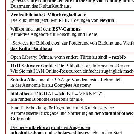
„Services für Bibliotheken zur Förderung von Bildung und Vi
angepasst
Dussmann das KulturKaufhaus.
Zentralbibliothek Mönchengladbach:
Wissenschaftskommunikati
Die Zukunft ist jetzt! Mit RFID-Lösungen von
Nexbib
.
Willkommen auf dem
ESV-Campus
!
konstruktiv!
Attraktive Angebote für Forschung und Lehre
„Services für Bibliotheken zur Förderung von Bildung und Vielfa
Mohr Siebeck übernimmt
das KulturKaufhaus
Open Library: Öffnen, wenn andere Türen zu sind! –
nexbib
und die Zeitschrift für 
H+H Software GmbH
: Die Bibliothek als Information-Broker
Wie Sie mit HAN Online-Ressourcen einfacher zugänglich mach
Francke Attempto
Sobotta Atlas
und die 3D App: Von den ersten Lehrmitteln
in der Anatomie bis zu Complete Anatomy
EBSCO Information Servic
bibliotheca
: DIGITAL – MOBIL – VERNETZT
Recherchefunktionen in
Ein rundes Bibliothekserlebnis für alle
Eine Entscheidung für Ergonomie und Kundenservice:
Automatisierte Rückgabe und Sortierung an der
Stadtbibliothek
Sorbisches Institut neu 
Gütersloh
Geschichte und kulturell
Die neue
utb elibrary
mit den Angeboten
utb-studi-e-book
und
scholars-e-library
geht an den Start