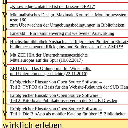
In der Ausgabe
06/2026
(August 20
„Knowledge Unlatched ist der bessere DEAL”
Was Hochschul­bibliotheken von i
Minimalistisches Design. Maximale Kontrolle. Monitoringsystem
testo 160
zum Überwachen der Umgebungsbedingungen in Bibliotheken.
Kinder in der digitalen Welt
Emerald – Ein Familienverlag mit weltweiter Auswirkung
Metadaten als Infrastruktur
Hochschulbibliothek Ansbach als erfolgreicher Pionier im Einsat
bibliothecas neuem Rückgabe- und Sortiersystem flex AMH™
Wenn Bots katalogisieren
Mit ZEDHIA der Unternehmensgeschichte
Mitteleuropas auf der Spur (10.02.2017)
Von Abschlusskleidern bis
ZEDHIA – Das Onlineportal für Wirtschafts-
und Unternehmensgeschichte (22.11.2016)
Geisterjagd-Ausrüstung in der
Erfolgreicher Einsatz von Open Source Software –
„Library of Things“ unterwegs
Teil 3: TYPO3 als Basis für den Website-Relaunch der SUB Ha
Erfolgreicher Einsatz von Open Source Software –
Lesen als Infrastrukturaufgabe
Teil 2: Kitodo als Publikationsserver an der SLUB Dresden
Erfolgreicher Einsatz von Open Source Software –
Wie Jugendliche Social Media
Teil 1: Die BibApp als mobiler Katalog für über 15 Bibliotheken
wirklich erleben