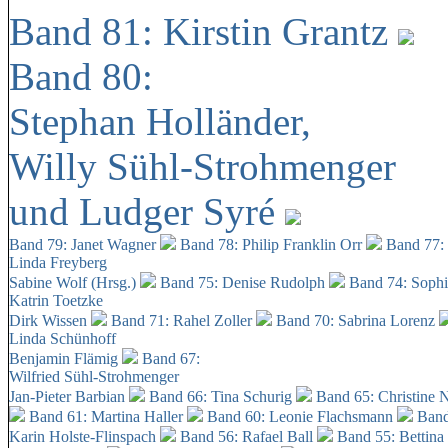
Band 81: Kirstin Grantz
Band 80:
Stephan Holländer,
Willy Sühl-Strohmenger
und Ludger Syré
Band 79: Janet Wagner
Band 78: Philip Franklin Orr
Band 77:
Linda Freyberg
Sabine Wolf (Hrsg.)
Band 75: Denise Rudolph
Band 74: Soph
Katrin Toetzke
Dirk Wissen
Band 71: Rahel Zoller
Band 70: Sabrina Lorenz
Linda Schünhoff
Benjamin Flämig
Band 67:
Wilfried Sühl-Strohmenger
Jan-Pieter Barbian
Band 66: Tina Schurig
Band 65: Christine 
Band 61: Martina Haller
Band 60:
Leonie Flachsmann
Band
Karin Holste-Flinspach
Band 56: Rafael Ball
Band 55: Bettina