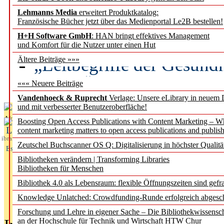
Lehmanns Media
erweitert Produktkatalog:
Künstliche Intelligenz a
Französische Bücher jetzt über das Medienportal Le2B bestellen!
besser zu verstehen
H+H Software GmbH
: HAN bringt effektives Management
und Komfort für die Nutzer unter einen Hut
„Leitbegriffe der Gesund
Ältere Beiträge »»»
des BIÖG erscheinen Ope
««« Neuere Beiträge
Vandenhoeck & Ruprecht
Verlage: Unsere eLibrary in neuem 
und mit verbesserter Benutzeroberfläche!
Aktuelles aus
Boosting Open Access Publications with Content Marketing – 
L
content marketing matters to open access publications and publish
ibrary
Zeutschel Buchscanner OS Q: Digitalisierung in höchster Qualitä
Essentials
Bibliotheken verändern | Transforming Libraries
Bibliotheken für Menschen
Bibliothek 4.0 als Lebensraum: flexible Öffnungszeiten sind gefra
Knowledge Unlatched: Crowdfunding-Runde erfolgreich abgesc
Forschung und Lehre in eigener Sache – Die Bibliothekwissensc
an der Hochschule für Technik und Wirtschaft HTW Chur