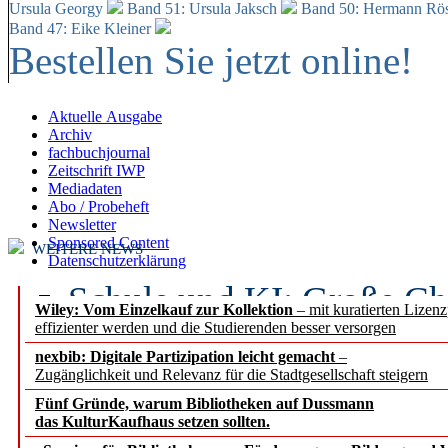
Ursula Georgy
Band 51: Ursula Jaksch
Band 50:
Hermann Rös
Band 47: Eike Kleiner
Bestellen Sie jetzt online!
Aktuelle Ausgabe
Archiv
fachbuchjournal
Zeitschrift IWP
Mediadaten
Abo / Probeheft
Newsletter
Sponsored Content
WEITERE NEWS
Datenschutzerklärung
Schule und KI: Große Ch
Wiley: Vom Einzelkauf zur Kollektion
– mit kuratierten Lizen
effizienter werden und die Studierenden besser versorgen
Voraussetzungen
nexbib: Digitale Partizipation leicht gemacht
–
Zugänglichkeit und Relevanz für die Stadtgesellschaft steigern
Erfolgreiches erstes Hal
Fünf Gründe, warum Bibliotheken auf Dussmann
Segment Research – Ausb
das KulturKaufhaus setzen sollten.