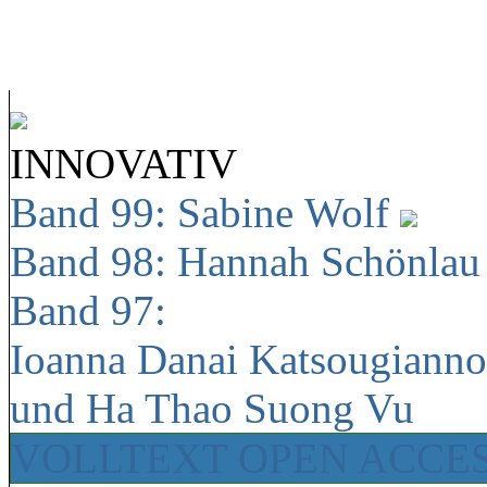
INNOVATIV
Band 99: Sabine Wolf
Band 98: Hannah Schönla
Band 97:
Ioanna Danai Katsougiann
und Ha Thao Suong Vu
VOLLTEXT OPEN ACCE