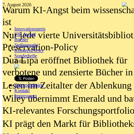
7. August 2026
Warum KI-Angst beim wissenschaft
ist
Innovationspreis
Nur jede vierte Universitätsbibliot
TIP Award
Bücher
Preservation-Policy
Stellenmarkt
KongressNews
Sonderhefte
Dua Lipa eröffnet Bibliothek für
Teilen
verbotene und zensierte Bücher in
Lesen im Zeitalter der Ablenkung
Zitierrichtlinien
Kontakt
Wiley übernimmt Emerald und ba
Impresssum
KI-relevantes Forschungsportfolio
KI prägt den Markt für Bibliothe