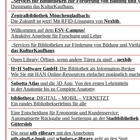
„Services für Bibliotheken zur Förderung von Bildung und Vi
angepasst
Dussmann das KulturKaufhaus.
Zentralbibliothek Mönchengladbach:
Wissenschaftskommunikati
Die Zukunft ist jetzt! Mit RFID-Lösungen von
Nexbib
.
Willkommen auf dem
ESV-Campus
!
konstruktiv!
Attraktive Angebote für Forschung und Lehre
„Services für Bibliotheken zur Förderung von Bildung und Vielfa
Mohr Siebeck übernimmt
das KulturKaufhaus
Open Library: Öffnen, wenn andere Türen zu sind! –
nexbib
und die Zeitschrift für 
H+H Software GmbH
: Die Bibliothek als Information-Broker
Wie Sie mit HAN Online-Ressourcen einfacher zugänglich mach
Francke Attempto
Sobotta Atlas
und die 3D App: Von den ersten Lehrmitteln
in der Anatomie bis zu Complete Anatomy
EBSCO Information Servic
bibliotheca
: DIGITAL – MOBIL – VERNETZT
Recherchefunktionen in
Ein rundes Bibliothekserlebnis für alle
Eine Entscheidung für Ergonomie und Kundenservice:
Automatisierte Rückgabe und Sortierung an der
Stadtbibliothek
Sorbisches Institut neu 
Gütersloh
Geschichte und kulturell
Die neue
utb elibrary
mit den Angeboten
utb-studi-e-book
und
scholars-e-library
geht an den Start