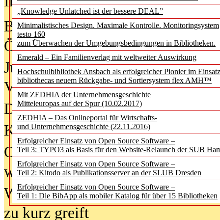
In der Ausgabe
05/2026
(Juni/Juli
„Knowledge Unlatched ist der bessere DEAL”
Bürgerforum fordert mehr Medienb
Minimalistisches Design. Maximale Kontrolle. Monitoringsystem
testo 160
Öffentlichkeit
zum Überwachen der Umgebungsbedingungen in Bibliotheken.
Emerald – Ein Familienverlag mit weltweiter Auswirkung
Jugendliche wollen besseren Schut
Hochschulbibliothek Ansbach als erfolgreicher Pionier im Einsat
bibliothecas neuem Rückgabe- und Sortiersystem flex AMH™
Verbote
Mit ZEDHIA der Unternehmensgeschichte
Mitteleuropas auf der Spur (10.02.2017)
Digitale Langzeit­archi­vierung br
ZEDHIA – Das Onlineportal für Wirtschafts-
KI-Chatbots werden Teil der wiss
und Unternehmensgeschichte (22.11.2016)
Erfolgreicher Einsatz von Open Source Software –
Offene Infrastrukturen für
Teil 3: TYPO3 als Basis für den Website-Relaunch der SUB Ha
Erfolgreicher Einsatz von Open Source Software –
wissenschaftliche Informationssy
Teil 2: Kitodo als Publikationsserver an der SLUB Dresden
Erfolgreicher Einsatz von Open Source Software –
Warum die Debatte über KI-Texte
Teil 1: Die BibApp als mobiler Katalog für über 15 Bibliotheken
zu kurz greift