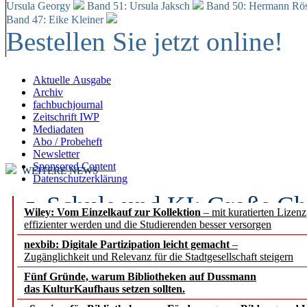
Ursula Georgy
Band 51: Ursula Jaksch
Band 50:
Hermann Rös
Band 47: Eike Kleiner
Bestellen Sie jetzt online!
Aktuelle Ausgabe
Archiv
fachbuchjournal
Zeitschrift IWP
Mediadaten
Abo / Probeheft
Newsletter
Sponsored Content
WEITERE NEWS
Datenschutzerklärung
Schule und KI: Große Ch
Wiley: Vom Einzelkauf zur Kollektion
– mit kuratierten Lizen
effizienter werden und die Studierenden besser versorgen
Voraussetzungen
nexbib: Digitale Partizipation leicht gemacht
–
Zugänglichkeit und Relevanz für die Stadtgesellschaft steigern
Erfolgreiches erstes Hal
Fünf Gründe, warum Bibliotheken auf Dussmann
Segment Research – Ausb
das KulturKaufhaus setzen sollten.