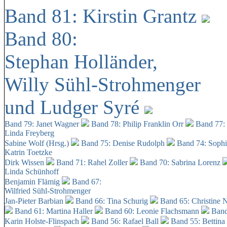
Band 81: Kirstin Grantz
Band 80:
Stephan Holländer,
Willy Sühl-Strohmenger
und Ludger Syré
Band 79: Janet Wagner
Band 78: Philip Franklin Orr
Band 77:
Linda Freyberg
Sabine Wolf (Hrsg.)
Band 75: Denise Rudolph
Band 74: Soph
Katrin Toetzke
Dirk Wissen
Band 71: Rahel Zoller
Band 70: Sabrina Lorenz
Linda Schünhoff
Benjamin Flämig
Band 67:
Wilfried Sühl-Strohmenger
Jan-Pieter Barbian
Band 66: Tina Schurig
Band 65: Christine 
Band 61: Martina Haller
Band 60:
Leonie Flachsmann
Band
Karin Holste-Flinspach
Band 56: Rafael Ball
Band 55: Bettina