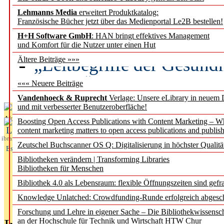
Lehmanns Media
erweitert Produktkatalog:
Künstliche Intelligenz a
Französische Bücher jetzt über das Medienportal Le2B bestellen!
besser zu verstehen
H+H Software GmbH
: HAN bringt effektives Management
und Komfort für die Nutzer unter einen Hut
„Leitbegriffe der Gesund
Ältere Beiträge »»»
des BIÖG erscheinen Ope
««« Neuere Beiträge
Vandenhoeck & Ruprecht
Verlage: Unsere eLibrary in neuem 
und mit verbesserter Benutzeroberfläche!
Aktuelles aus
Boosting Open Access Publications with Content Marketing – 
L
content marketing matters to open access publications and publish
ibrary
Zeutschel Buchscanner OS Q: Digitalisierung in höchster Qualitä
Essentials
Bibliotheken verändern | Transforming Libraries
Bibliotheken für Menschen
Bibliothek 4.0 als Lebensraum: flexible Öffnungszeiten sind gefra
Knowledge Unlatched: Crowdfunding-Runde erfolgreich abgesc
Forschung und Lehre in eigener Sache – Die Bibliothekwissensc
an der Hochschule für Technik und Wirtschaft HTW Chur