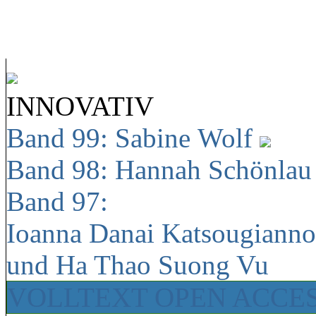
INNOVATIV
Band 99: Sabine Wolf
Band 98: Hannah Schönla
Band 97:
Ioanna Danai Katsougiann
und Ha Thao Suong Vu
VOLLTEXT OPEN ACCE