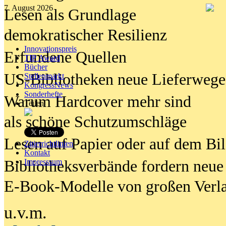
7. August 2026
Lesen als Grundlage
demokratischer Resilienz
Innovationspreis
Erfundene Quellen
TIP Award
Bücher
US-Bibliotheken neue Lieferwege
Stellenmarkt
KongressNews
Sonderhefte
Warum Hardcover mehr sind
Teilen
als schöne Schutzumschläge
Lesen auf Papier oder auf dem Bi
Zitierrichtlinien
Kontakt
Bibliotheksverbände fordern neue
Impresssum
E-Book-Modelle von großen Verl
u.v.m.