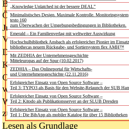
Bürgerforum fordert mehr Medienb
„Knowledge Unlatched ist der bessere DEAL”
Öffentlichkeit
Minimalistisches Design. Maximale Kontrolle. Monitoringsystem
testo 160
Jugendliche wollen besseren Schut
zum Überwachen der Umgebungsbedingungen in Bibliotheken.
Emerald – Ein Familienverlag mit weltweiter Auswirkung
Verbote
Hochschulbibliothek Ansbach als erfolgreicher Pionier im Einsat
bibliothecas neuem Rückgabe- und Sortiersystem flex AMH™
Digitale Langzeit­archi­vierung br
Mit ZEDHIA der Unternehmensgeschichte
Mitteleuropas auf der Spur (10.02.2017)
KI-Chatbots werden Teil der wiss
ZEDHIA – Das Onlineportal für Wirtschafts-
und Unternehmensgeschichte (22.11.2016)
Offene Infrastrukturen für
Erfolgreicher Einsatz von Open Source Software –
wissenschaftliche Informationssy
Teil 3: TYPO3 als Basis für den Website-Relaunch der SUB Ha
Erfolgreicher Einsatz von Open Source Software –
Warum die Debatte über KI-Texte
Teil 2: Kitodo als Publikationsserver an der SLUB Dresden
Erfolgreicher Einsatz von Open Source Software –
zu kurz greift
Teil 1: Die BibApp als mobiler Katalog für über 15 Bibliotheken
Lesen als Grundlage