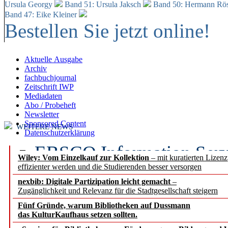
Ursula Georgy
Band 51: Ursula Jaksch
Band 50:
Hermann Rös
Band 47: Eike Kleiner
Bestellen Sie jetzt online!
Aktuelle Ausgabe
Archiv
fachbuchjournal
Zeitschrift IWP
Mediadaten
Abo / Probeheft
Newsletter
Sponsored Content
WEITERE NEWS
Datenschutzerklärung
EBSCO Information Servic
Wiley: Vom Einzelkauf zur Kollektion
– mit kuratierten Lizen
effizienter werden und die Studierenden besser versorgen
Recherchefunktionen in
nexbib: Digitale Partizipation leicht gemacht
–
Zugänglichkeit und Relevanz für die Stadtgesellschaft steigern
Sorbisches Institut neu 
Fünf Gründe, warum Bibliotheken auf Dussmann
Geschichte und kulturell
das KulturKaufhaus setzen sollten.