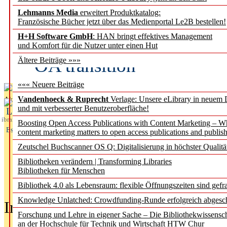
Lehmanns Media
erweitert Produktkatalog:
Fifth Open Access Repor
Französische Bücher jetzt über das Medienportal Le2B bestellen!
H+H Software GmbH
: HAN bringt effektives Management
transformative agreements
und Komfort für die Nutzer unter einen Hut
OA transition
Ältere Beiträge »»»
««« Neuere Beiträge
Vandenhoeck & Ruprecht
Verlage: Unsere eLibrary in neuem 
Aktuelles aus
und mit verbesserter Benutzeroberfläche!
L
ibrary
Boosting Open Access Publications with Content Marketing – 
Essentials
content marketing matters to open access publications and publish
Zeutschel Buchscanner OS Q: Digitalisierung in höchster Qualitä
Bibliotheken verändern | Transforming Libraries
Bibliotheken für Menschen
Bibliothek 4.0 als Lebensraum: flexible Öffnungszeiten sind gefra
Knowledge Unlatched: Crowdfunding-Runde erfolgreich abgesc
In der Ausgabe
05/2026
(Juni/Juli
Forschung und Lehre in eigener Sache – Die Bibliothekwissensc
an der Hochschule für Technik und Wirtschaft HTW Chur