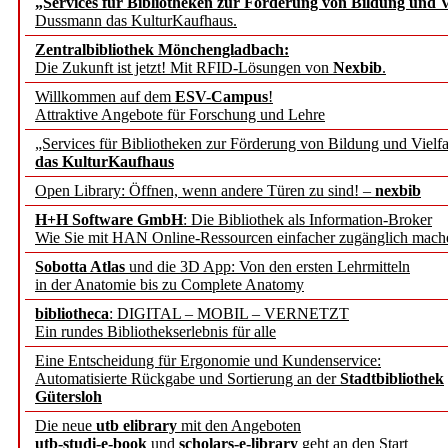
„Services für Bibliotheken zur Förderung von Bildung und Vi
Dussmann das KulturKaufhaus.
Künstliche Intelligenz a
Zentralbibliothek Mönchengladbach:
besser zu verstehen
Die Zukunft ist jetzt! Mit RFID-Lösungen von
Nexbib
.
Willkommen auf dem
ESV-Campus
!
Attraktive Angebote für Forschung und Lehre
„Leitbegriffe der Gesund
„Services für Bibliotheken zur Förderung von Bildung und Vielfa
des BIÖG erscheinen Ope
das KulturKaufhaus
Open Library: Öffnen, wenn andere Türen zu sind! –
nexbib
Forschungsdateninfrastru
H+H Software GmbH
: Die Bibliothek als Information-Broker
Wie Sie mit HAN Online-Ressourcen einfacher zugänglich mach
jedem Experiment
Sobotta Atlas
und die 3D App: Von den ersten Lehrmitteln
in der Anatomie bis zu Complete Anatomy
DFG setzt Förderung des
bibliotheca
: DIGITAL – MOBIL – VERNETZT
Ein rundes Bibliothekserlebnis für alle
FAIRmat fort
Eine Entscheidung für Ergonomie und Kundenservice:
Automatisierte Rückgabe und Sortierung an der
Stadtbibliothek
Bayerns digitale Schatzk
Gütersloh
Die neue
utb elibrary
mit den Angeboten
Schulwandbilder aus Wür
utb-studi-e-book
und
scholars-e-library
geht an den Start