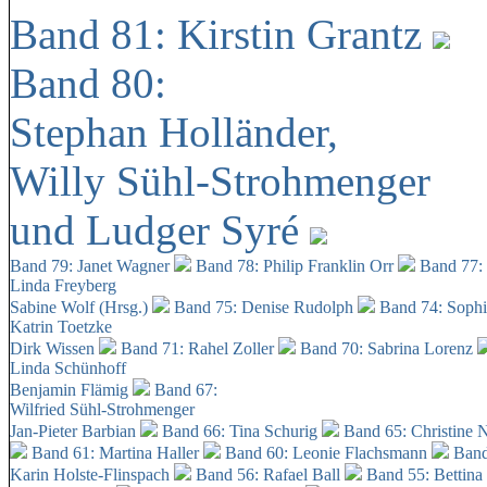
Band 81: Kirstin Grantz
Band 80:
Stephan Holländer,
Willy Sühl-Strohmenger
und Ludger Syré
Band 79: Janet Wagner
Band 78: Philip Franklin Orr
Band 77:
Linda Freyberg
Sabine Wolf (Hrsg.)
Band 75: Denise Rudolph
Band 74: Soph
Katrin Toetzke
Dirk Wissen
Band 71: Rahel Zoller
Band 70: Sabrina Lorenz
Linda Schünhoff
Benjamin Flämig
Band 67:
Wilfried Sühl-Strohmenger
Jan-Pieter Barbian
Band 66: Tina Schurig
Band 65: Christine 
Band 61: Martina Haller
Band 60:
Leonie Flachsmann
Band
Karin Holste-Flinspach
Band 56: Rafael Ball
Band 55: Bettina