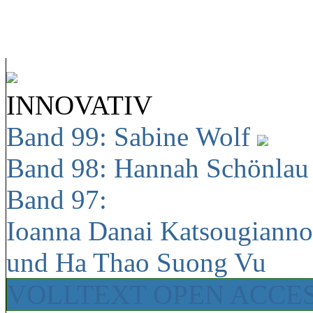
INNOVATIV
Band 99: Sabine Wolf
Band 98: Hannah Schönla
Band 97:
Ioanna Danai Katsougiann
und Ha Thao Suong Vu
VOLLTEXT OPEN ACCE