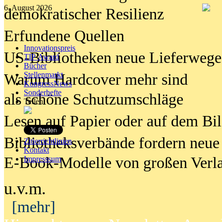
6. August 2026
demokratischer Resilienz
Erfundene Quellen
Innovationspreis
US-Bibliotheken neue Lieferwege
TIP Award
Bücher
Stellenmarkt
Warum Hardcover mehr sind
KongressNews
Sonderhefte
als schöne Schutzumschläge
Teilen
Lesen auf Papier oder auf dem Bi
Bibliotheksverbände fordern neue
Zitierrichtlinien
Kontakt
E-Book-Modelle von großen Verl
Impresssum
u.v.m.
[mehr]