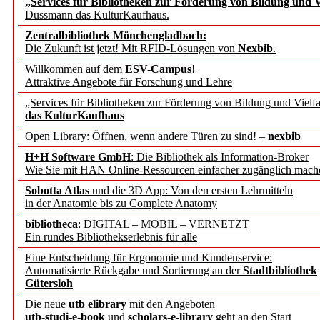
„Services für Bibliotheken zur Förderung von Bildung und Vi
angepasst
Dussmann das KulturKaufhaus.
Zentralbibliothek Mönchengladbach:
Wissenschaftskommunikati
Die Zukunft ist jetzt! Mit RFID-Lösungen von
Nexbib
.
Willkommen auf dem
ESV-Campus
!
konstruktiv!
Attraktive Angebote für Forschung und Lehre
„Services für Bibliotheken zur Förderung von Bildung und Vielfa
Mohr Siebeck übernimmt
das KulturKaufhaus
Open Library: Öffnen, wenn andere Türen zu sind! –
nexbib
und die Zeitschrift für 
H+H Software GmbH
: Die Bibliothek als Information-Broker
Wie Sie mit HAN Online-Ressourcen einfacher zugänglich mach
Francke Attempto
Sobotta Atlas
und die 3D App: Von den ersten Lehrmitteln
in der Anatomie bis zu Complete Anatomy
EBSCO Information Servic
bibliotheca
: DIGITAL – MOBIL – VERNETZT
Recherchefunktionen in
Ein rundes Bibliothekserlebnis für alle
Eine Entscheidung für Ergonomie und Kundenservice:
Automatisierte Rückgabe und Sortierung an der
Stadtbibliothek
Sorbisches Institut neu 
Gütersloh
Geschichte und kulturell
Die neue
utb elibrary
mit den Angeboten
utb-studi-e-book
und
scholars-e-library
geht an den Start