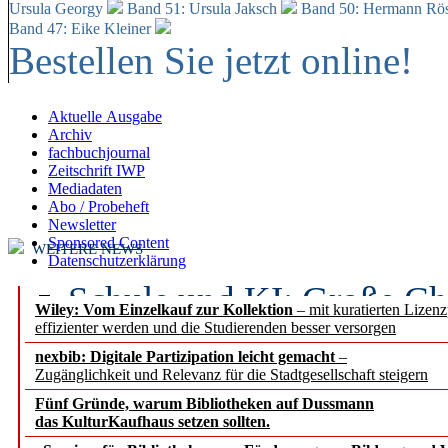
Ursula Georgy
Band 51: Ursula Jaksch
Band 50:
Hermann Rös
Band 47: Eike Kleiner
Bestellen Sie jetzt online!
Aktuelle Ausgabe
Archiv
fachbuchjournal
Zeitschrift IWP
Mediadaten
Abo / Probeheft
Newsletter
Sponsored Content
WEITERE NEWS
Datenschutzerklärung
Schule und KI: Große Ch
Wiley: Vom Einzelkauf zur Kollektion
– mit kuratierten Lizen
effizienter werden und die Studierenden besser versorgen
Voraussetzungen
nexbib: Digitale Partizipation leicht gemacht
–
Zugänglichkeit und Relevanz für die Stadtgesellschaft steigern
Erfolgreiches erstes Hal
Fünf Gründe, warum Bibliotheken auf Dussmann
Segment Research – Ausb
das KulturKaufhaus setzen sollten.