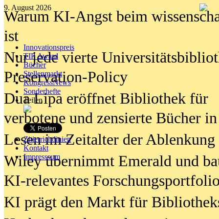
9. August 2026
Warum KI-Angst beim wissenschaft
ist
Innovationspreis
Nur jede vierte Universitätsbibliot
TIP Award
Bücher
Preservation-Policy
Stellenmarkt
KongressNews
Sonderhefte
Dua Lipa eröffnet Bibliothek für
Teilen
verbotene und zensierte Bücher in
Lesen im Zeitalter der Ablenkung
Zitierrichtlinien
Kontakt
Wiley übernimmt Emerald und ba
Impresssum
KI-relevantes Forschungsportfolio
KI prägt den Markt für Bibliothe