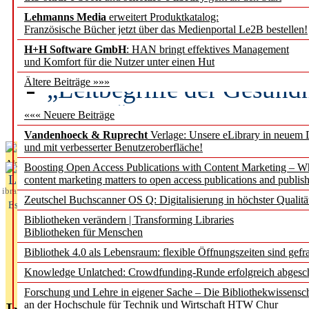
Lehmanns Media
erweitert Produktkatalog:
Künstliche Intelligenz a
Französische Bücher jetzt über das Medienportal Le2B bestellen!
besser zu verstehen
H+H Software GmbH
: HAN bringt effektives Management
und Komfort für die Nutzer unter einen Hut
„Leitbegriffe der Gesund
Ältere Beiträge »»»
des BIÖG erscheinen Ope
««« Neuere Beiträge
Vandenhoeck & Ruprecht
Verlage: Unsere eLibrary in neuem 
und mit verbesserter Benutzeroberfläche!
Aktuelles aus
Boosting Open Access Publications with Content Marketing – 
L
content marketing matters to open access publications and publish
ibrary
Zeutschel Buchscanner OS Q: Digitalisierung in höchster Qualitä
Essentials
Bibliotheken verändern | Transforming Libraries
Bibliotheken für Menschen
Bibliothek 4.0 als Lebensraum: flexible Öffnungszeiten sind gefra
Knowledge Unlatched: Crowdfunding-Runde erfolgreich abgesc
Forschung und Lehre in eigener Sache – Die Bibliothekwissensc
an der Hochschule für Technik und Wirtschaft HTW Chur