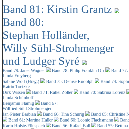
Band 81: Kirstin Grantz
Band 80:
Stephan Holländer,
Willy Sühl-Strohmenger
und Ludger Syré
Band 79: Janet Wagner
Band 78: Philip Franklin Orr
Band 77:
Linda Freyberg
Sabine Wolf (Hrsg.)
Band 75: Denise Rudolph
Band 74: Soph
Katrin Toetzke
Dirk Wissen
Band 71: Rahel Zoller
Band 70: Sabrina Lorenz
Linda Schünhoff
Benjamin Flämig
Band 67:
Wilfried Sühl-Strohmenger
Jan-Pieter Barbian
Band 66: Tina Schurig
Band 65: Christine 
Band 61: Martina Haller
Band 60:
Leonie Flachsmann
Band
Karin Holste-Flinspach
Band 56: Rafael Ball
Band 55: Bettina