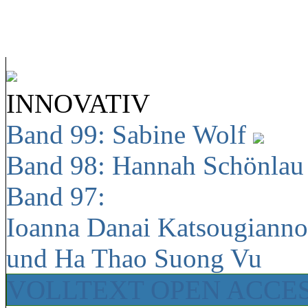
INNOVATIV
Band 99: Sabine Wolf
Band 98: Hannah Schönla
Band 97:
Ioanna Danai Katsougiann
und Ha Thao Suong Vu
VOLLTEXT OPEN ACCE