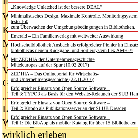
In der Ausgabe
06/2026
(August 20
„Knowledge Unlatched ist der bessere DEAL”
Was Hochschul­bibliotheken von i
Minimalistisches Design. Maximale Kontrolle. Monitoringsystem
testo 160
zum Überwachen der Umgebungsbedingungen in Bibliotheken.
Kinder in der digitalen Welt
Emerald – Ein Familienverlag mit weltweiter Auswirkung
Metadaten als Infrastruktur
Hochschulbibliothek Ansbach als erfolgreicher Pionier im Einsat
bibliothecas neuem Rückgabe- und Sortiersystem flex AMH™
Wenn Bots katalogisieren
Mit ZEDHIA der Unternehmensgeschichte
Mitteleuropas auf der Spur (10.02.2017)
Von Abschlusskleidern bis
ZEDHIA – Das Onlineportal für Wirtschafts-
und Unternehmensgeschichte (22.11.2016)
Geisterjagd-Ausrüstung in der
Erfolgreicher Einsatz von Open Source Software –
„Library of Things“ unterwegs
Teil 3: TYPO3 als Basis für den Website-Relaunch der SUB Ha
Erfolgreicher Einsatz von Open Source Software –
Lesen als Infrastrukturaufgabe
Teil 2: Kitodo als Publikationsserver an der SLUB Dresden
Erfolgreicher Einsatz von Open Source Software –
Wie Jugendliche Social Media
Teil 1: Die BibApp als mobiler Katalog für über 15 Bibliotheken
wirklich erleben