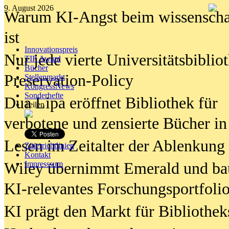
9. August 2026
Warum KI-Angst beim wissenschaft
ist
Innovationspreis
Nur jede vierte Universitätsbibliot
TIP Award
Bücher
Preservation-Policy
Stellenmarkt
KongressNews
Sonderhefte
Dua Lipa eröffnet Bibliothek für
Teilen
verbotene und zensierte Bücher in
Lesen im Zeitalter der Ablenkung
Zitierrichtlinien
Kontakt
Wiley übernimmt Emerald und ba
Impresssum
KI-relevantes Forschungsportfolio
KI prägt den Markt für Bibliothe