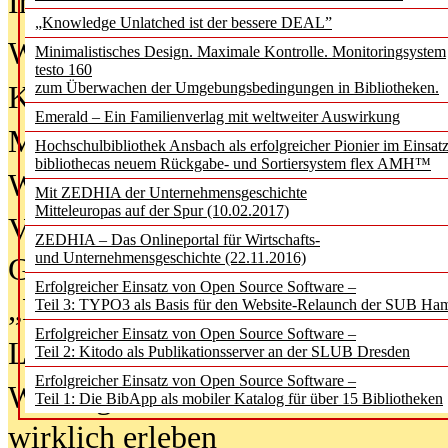
In der Ausgabe
06/2026
(August 20
„Knowledge Unlatched ist der bessere DEAL”
Was Hochschul­bibliotheken von i
Minimalistisches Design. Maximale Kontrolle. Monitoringsystem
testo 160
zum Überwachen der Umgebungsbedingungen in Bibliotheken.
Kinder in der digitalen Welt
Emerald – Ein Familienverlag mit weltweiter Auswirkung
Metadaten als Infrastruktur
Hochschulbibliothek Ansbach als erfolgreicher Pionier im Einsat
bibliothecas neuem Rückgabe- und Sortiersystem flex AMH™
Wenn Bots katalogisieren
Mit ZEDHIA der Unternehmensgeschichte
Mitteleuropas auf der Spur (10.02.2017)
Von Abschlusskleidern bis
ZEDHIA – Das Onlineportal für Wirtschafts-
und Unternehmensgeschichte (22.11.2016)
Geisterjagd-Ausrüstung in der
Erfolgreicher Einsatz von Open Source Software –
„Library of Things“ unterwegs
Teil 3: TYPO3 als Basis für den Website-Relaunch der SUB Ha
Erfolgreicher Einsatz von Open Source Software –
Lesen als Infrastrukturaufgabe
Teil 2: Kitodo als Publikationsserver an der SLUB Dresden
Erfolgreicher Einsatz von Open Source Software –
Wie Jugendliche Social Media
Teil 1: Die BibApp als mobiler Katalog für über 15 Bibliotheken
wirklich erleben