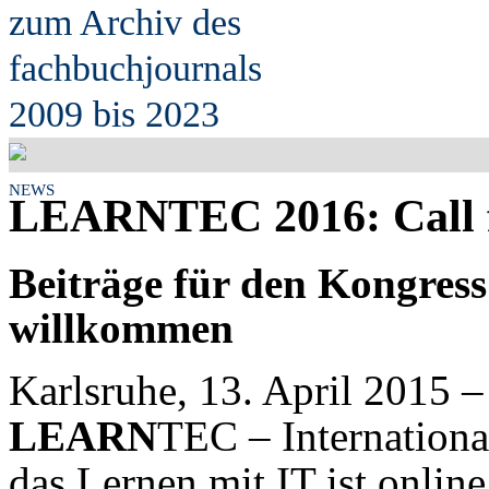
zum Archiv des
fach
b
uchjournals
2009 bis 2023
NEWS
LEARN
TEC 2016: Call 
Beiträge für den Kongress
willkommen
Karlsruhe, 13. April 2015 – 
LEARN
TEC – Internation
das Lernen mit IT ist onlin