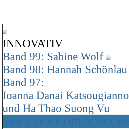
INNOVATIV
Band 99: Sabine Wolf
Band 98: Hannah Schönla
Band 97:
Ioanna Danai Katsougiann
und Ha Thao Suong Vu
VOLLTEXT OPEN ACCE