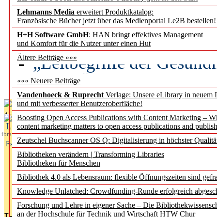
Lehmanns Media
erweitert Produktkatalog:
Künstliche Intelligenz a
Französische Bücher jetzt über das Medienportal Le2B bestellen!
besser zu verstehen
H+H Software GmbH
: HAN bringt effektives Management
und Komfort für die Nutzer unter einen Hut
„Leitbegriffe der Gesund
Ältere Beiträge »»»
des BIÖG erscheinen Ope
««« Neuere Beiträge
Vandenhoeck & Ruprecht
Verlage: Unsere eLibrary in neuem 
und mit verbesserter Benutzeroberfläche!
Aktuelles aus
Boosting Open Access Publications with Content Marketing – 
L
content marketing matters to open access publications and publish
ibrary
Zeutschel Buchscanner OS Q: Digitalisierung in höchster Qualitä
Essentials
Bibliotheken verändern | Transforming Libraries
Bibliotheken für Menschen
Bibliothek 4.0 als Lebensraum: flexible Öffnungszeiten sind gefra
Knowledge Unlatched: Crowdfunding-Runde erfolgreich abgesc
Forschung und Lehre in eigener Sache – Die Bibliothekwissensc
an der Hochschule für Technik und Wirtschaft HTW Chur