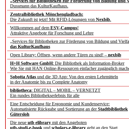
„Services für Bibliotheken zur Förderung von Bildung und Vi
angepasst
Dussmann das KulturKaufhaus.
Zentralbibliothek Mönchengladbach:
Wissenschaftskommunikati
Die Zukunft ist jetzt! Mit RFID-Lösungen von
Nexbib
.
Willkommen auf dem
ESV-Campus
!
konstruktiv!
Attraktive Angebote für Forschung und Lehre
„Services für Bibliotheken zur Förderung von Bildung und Vielfa
Mohr Siebeck übernimmt
das KulturKaufhaus
Open Library: Öffnen, wenn andere Türen zu sind! –
nexbib
und die Zeitschrift für 
H+H Software GmbH
: Die Bibliothek als Information-Broker
Wie Sie mit HAN Online-Ressourcen einfacher zugänglich mach
Francke Attempto
Sobotta Atlas
und die 3D App: Von den ersten Lehrmitteln
in der Anatomie bis zu Complete Anatomy
EBSCO Information Servic
bibliotheca
: DIGITAL – MOBIL – VERNETZT
Recherchefunktionen in
Ein rundes Bibliothekserlebnis für alle
Eine Entscheidung für Ergonomie und Kundenservice:
Automatisierte Rückgabe und Sortierung an der
Stadtbibliothek
Sorbisches Institut neu 
Gütersloh
Geschichte und kulturell
Die neue
utb elibrary
mit den Angeboten
utb-studi-e-book
und
scholars-e-library
geht an den Start