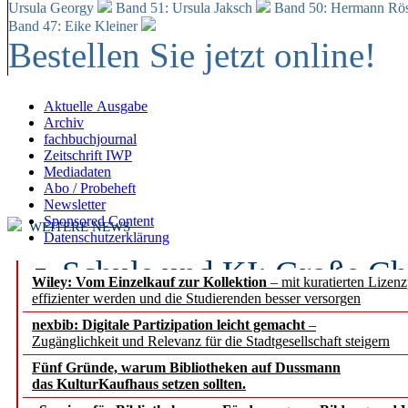
Ursula Georgy
Band 51: Ursula Jaksch
Band 50:
Hermann Rös
Band 47: Eike Kleiner
Bestellen Sie jetzt online!
Aktuelle Ausgabe
Archiv
fachbuchjournal
Zeitschrift IWP
Mediadaten
Abo / Probeheft
Newsletter
Sponsored Content
WEITERE NEWS
Datenschutzerklärung
Schule und KI: Große Ch
Wiley: Vom Einzelkauf zur Kollektion
– mit kuratierten Lizen
effizienter werden und die Studierenden besser versorgen
Voraussetzungen
nexbib: Digitale Partizipation leicht gemacht
–
Zugänglichkeit und Relevanz für die Stadtgesellschaft steigern
Erfolgreiches erstes Hal
Fünf Gründe, warum Bibliotheken auf Dussmann
Segment Research – Ausb
das KulturKaufhaus setzen sollten.