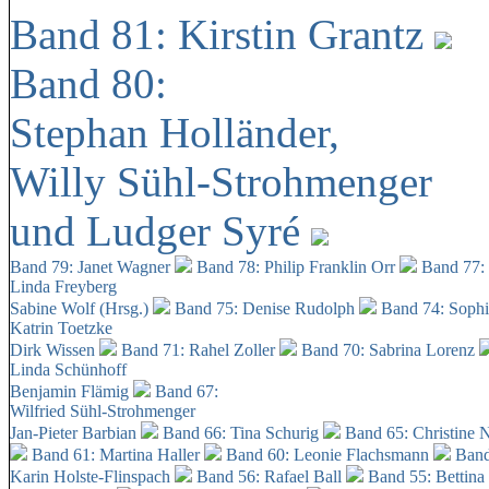
Band 81: Kirstin Grantz
Band 80:
Stephan Holländer,
Willy Sühl-Strohmenger
und Ludger Syré
Band 79: Janet Wagner
Band 78: Philip Franklin Orr
Band 77:
Linda Freyberg
Sabine Wolf (Hrsg.)
Band 75: Denise Rudolph
Band 74: Soph
Katrin Toetzke
Dirk Wissen
Band 71: Rahel Zoller
Band 70: Sabrina Lorenz
Linda Schünhoff
Benjamin Flämig
Band 67:
Wilfried Sühl-Strohmenger
Jan-Pieter Barbian
Band 66: Tina Schurig
Band 65: Christine 
Band 61: Martina Haller
Band 60:
Leonie Flachsmann
Band
Karin Holste-Flinspach
Band 56: Rafael Ball
Band 55: Bettina