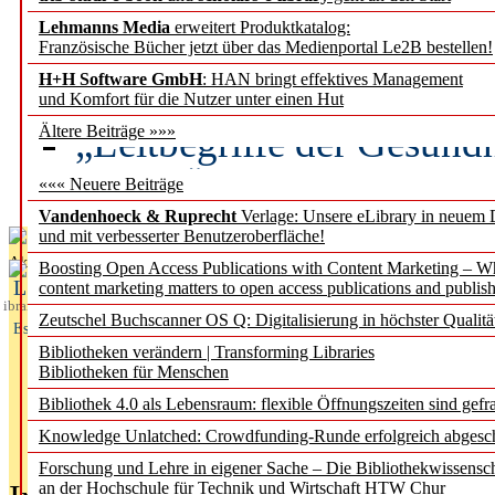
Lehmanns Media
erweitert Produktkatalog:
Künstliche Intelligenz a
Französische Bücher jetzt über das Medienportal Le2B bestellen!
besser zu verstehen
H+H Software GmbH
: HAN bringt effektives Management
und Komfort für die Nutzer unter einen Hut
„Leitbegriffe der Gesund
Ältere Beiträge »»»
des BIÖG erscheinen Ope
««« Neuere Beiträge
Vandenhoeck & Ruprecht
Verlage: Unsere eLibrary in neuem 
und mit verbesserter Benutzeroberfläche!
Aktuelles aus
Boosting Open Access Publications with Content Marketing – 
L
content marketing matters to open access publications and publish
ibrary
Zeutschel Buchscanner OS Q: Digitalisierung in höchster Qualitä
Essentials
Bibliotheken verändern | Transforming Libraries
Bibliotheken für Menschen
Bibliothek 4.0 als Lebensraum: flexible Öffnungszeiten sind gefra
Knowledge Unlatched: Crowdfunding-Runde erfolgreich abgesc
Forschung und Lehre in eigener Sache – Die Bibliothekwissensc
an der Hochschule für Technik und Wirtschaft HTW Chur