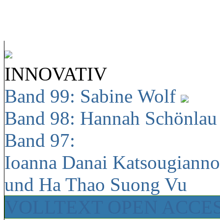
INNOVATIV
Band 99: Sabine Wolf
Band 98: Hannah Schönla
Band 97:
Ioanna Danai Katsougiann
und Ha Thao Suong Vu
VOLLTEXT OPEN ACCE