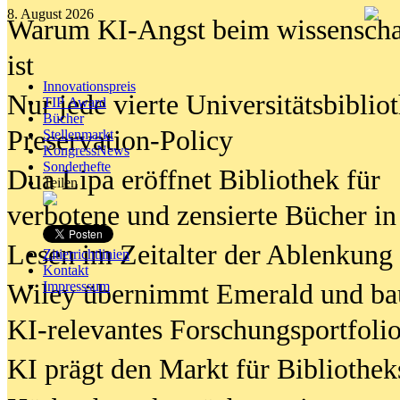
8. August 2026
Warum KI-Angst beim wissenschaft
ist
Innovationspreis
Nur jede vierte Universitätsbibliot
TIP Award
Bücher
Preservation-Policy
Stellenmarkt
KongressNews
Sonderhefte
Dua Lipa eröffnet Bibliothek für
Teilen
verbotene und zensierte Bücher in
Lesen im Zeitalter der Ablenkung
Zitierrichtlinien
Kontakt
Wiley übernimmt Emerald und ba
Impresssum
KI-relevantes Forschungsportfolio
KI prägt den Markt für Bibliothe