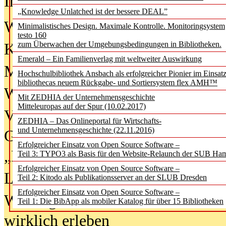
In der Ausgabe
06/2026
(August 20
„Knowledge Unlatched ist der bessere DEAL”
Was Hochschul­bibliotheken von i
Minimalistisches Design. Maximale Kontrolle. Monitoringsystem
testo 160
zum Überwachen der Umgebungsbedingungen in Bibliotheken.
Kinder in der digitalen Welt
Emerald – Ein Familienverlag mit weltweiter Auswirkung
Metadaten als Infrastruktur
Hochschulbibliothek Ansbach als erfolgreicher Pionier im Einsat
bibliothecas neuem Rückgabe- und Sortiersystem flex AMH™
Wenn Bots katalogisieren
Mit ZEDHIA der Unternehmensgeschichte
Mitteleuropas auf der Spur (10.02.2017)
Von Abschlusskleidern bis
ZEDHIA – Das Onlineportal für Wirtschafts-
und Unternehmensgeschichte (22.11.2016)
Geisterjagd-Ausrüstung in der
Erfolgreicher Einsatz von Open Source Software –
„Library of Things“ unterwegs
Teil 3: TYPO3 als Basis für den Website-Relaunch der SUB Ha
Erfolgreicher Einsatz von Open Source Software –
Lesen als Infrastrukturaufgabe
Teil 2: Kitodo als Publikationsserver an der SLUB Dresden
Erfolgreicher Einsatz von Open Source Software –
Wie Jugendliche Social Media
Teil 1: Die BibApp als mobiler Katalog für über 15 Bibliotheken
wirklich erleben