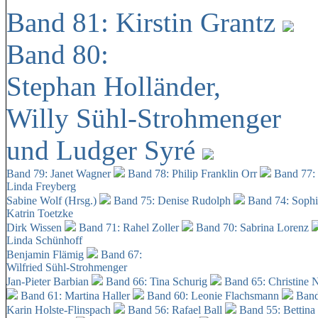
Band 81: Kirstin Grantz
Band 80:
Stephan Holländer,
Willy Sühl-Strohmenger
und Ludger Syré
Band 79: Janet Wagner
Band 78: Philip Franklin Orr
Band 77:
Linda Freyberg
Sabine Wolf (Hrsg.)
Band 75: Denise Rudolph
Band 74: Soph
Katrin Toetzke
Dirk Wissen
Band 71: Rahel Zoller
Band 70: Sabrina Lorenz
Linda Schünhoff
Benjamin Flämig
Band 67:
Wilfried Sühl-Strohmenger
Jan-Pieter Barbian
Band 66: Tina Schurig
Band 65: Christine 
Band 61: Martina Haller
Band 60:
Leonie Flachsmann
Band
Karin Holste-Flinspach
Band 56: Rafael Ball
Band 55: Bettina