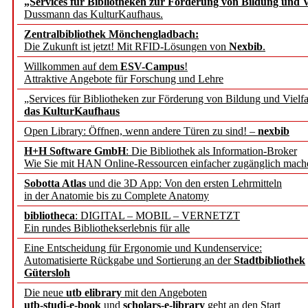
„Services für Bibliotheken zur Förderung von Bildung und Vi
angepasst
Dussmann das KulturKaufhaus.
Zentralbibliothek Mönchengladbach:
Wissenschaftskommunikati
Die Zukunft ist jetzt! Mit RFID-Lösungen von
Nexbib
.
Willkommen auf dem
ESV-Campus
!
konstruktiv!
Attraktive Angebote für Forschung und Lehre
„Services für Bibliotheken zur Förderung von Bildung und Vielfa
Mohr Siebeck übernimmt
das KulturKaufhaus
Open Library: Öffnen, wenn andere Türen zu sind! –
nexbib
und die Zeitschrift für 
H+H Software GmbH
: Die Bibliothek als Information-Broker
Wie Sie mit HAN Online-Ressourcen einfacher zugänglich mach
Francke Attempto
Sobotta Atlas
und die 3D App: Von den ersten Lehrmitteln
in der Anatomie bis zu Complete Anatomy
EBSCO Information Servic
bibliotheca
: DIGITAL – MOBIL – VERNETZT
Recherchefunktionen in
Ein rundes Bibliothekserlebnis für alle
Eine Entscheidung für Ergonomie und Kundenservice:
Automatisierte Rückgabe und Sortierung an der
Stadtbibliothek
Sorbisches Institut neu 
Gütersloh
Geschichte und kulturell
Die neue
utb elibrary
mit den Angeboten
utb-studi-e-book
und
scholars-e-library
geht an den Start