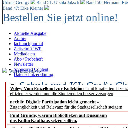
Ursula Georgy
Band 51: Ursula Jaksch
Band 50:
Hermann Rös
Band 47: Eike Kleiner
Bestellen Sie jetzt online!
Aktuelle Ausgabe
Archiv
fachbuchjournal
Zeitschrift IWP
Mediadaten
Abo / Probeheft
Newsletter
Sponsored Content
WEITERE NEWS
Datenschutzerklärung
Schule und KI: Große Ch
Wiley: Vom Einzelkauf zur Kollektion
– mit kuratierten Lizen
effizienter werden und die Studierenden besser versorgen
Voraussetzungen
nexbib: Digitale Partizipation leicht gemacht
–
Zugänglichkeit und Relevanz für die Stadtgesellschaft steigern
Erfolgreiches erstes Hal
Fünf Gründe, warum Bibliotheken auf Dussmann
Segment Research – Ausb
das KulturKaufhaus setzen sollten.