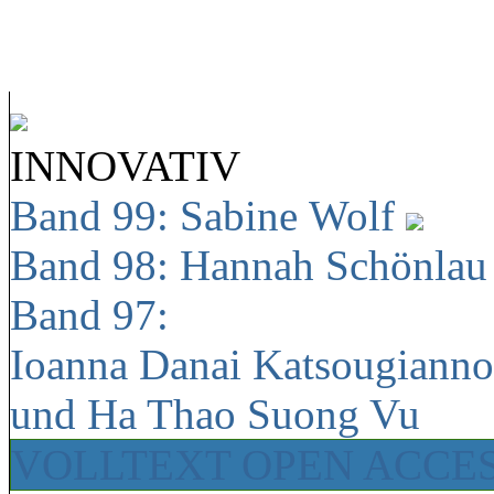
INNOVATIV
Band 99: Sabine Wolf
Band 98: Hannah Schönla
Band 97:
Ioanna Danai Katsougiann
und Ha Thao Suong Vu
VOLLTEXT OPEN ACCE