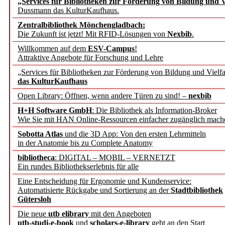
„Services für Bibliotheken zur Förderung von Bildung und Vi
angepasst
Dussmann das KulturKaufhaus.
Zentralbibliothek Mönchengladbach:
Wissenschaftskommunikati
Die Zukunft ist jetzt! Mit RFID-Lösungen von
Nexbib
.
Willkommen auf dem
ESV-Campus
!
konstruktiv!
Attraktive Angebote für Forschung und Lehre
„Services für Bibliotheken zur Förderung von Bildung und Vielfa
Mohr Siebeck übernimmt
das KulturKaufhaus
Open Library: Öffnen, wenn andere Türen zu sind! –
nexbib
und die Zeitschrift für 
H+H Software GmbH
: Die Bibliothek als Information-Broker
Wie Sie mit HAN Online-Ressourcen einfacher zugänglich mach
Francke Attempto
Sobotta Atlas
und die 3D App: Von den ersten Lehrmitteln
in der Anatomie bis zu Complete Anatomy
EBSCO Information Servic
bibliotheca
: DIGITAL – MOBIL – VERNETZT
Recherchefunktionen in
Ein rundes Bibliothekserlebnis für alle
Eine Entscheidung für Ergonomie und Kundenservice:
Automatisierte Rückgabe und Sortierung an der
Stadtbibliothek
Sorbisches Institut neu 
Gütersloh
Geschichte und kulturell
Die neue
utb elibrary
mit den Angeboten
utb-studi-e-book
und
scholars-e-library
geht an den Start