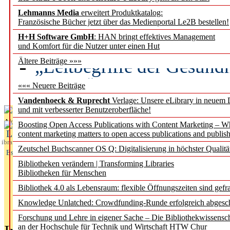
Lehmanns Media
erweitert Produktkatalog:
Künstliche Intelligenz a
Französische Bücher jetzt über das Medienportal Le2B bestellen!
besser zu verstehen
H+H Software GmbH
: HAN bringt effektives Management
und Komfort für die Nutzer unter einen Hut
„Leitbegriffe der Gesund
Ältere Beiträge »»»
des BIÖG erscheinen Ope
««« Neuere Beiträge
Vandenhoeck & Ruprecht
Verlage: Unsere eLibrary in neuem 
und mit verbesserter Benutzeroberfläche!
Aktuelles aus
Boosting Open Access Publications with Content Marketing – 
L
content marketing matters to open access publications and publish
ibrary
Zeutschel Buchscanner OS Q: Digitalisierung in höchster Qualitä
Essentials
Bibliotheken verändern | Transforming Libraries
Bibliotheken für Menschen
Bibliothek 4.0 als Lebensraum: flexible Öffnungszeiten sind gefra
Knowledge Unlatched: Crowdfunding-Runde erfolgreich abgesc
Forschung und Lehre in eigener Sache – Die Bibliothekwissensc
an der Hochschule für Technik und Wirtschaft HTW Chur