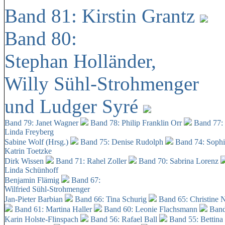
Band 81: Kirstin Grantz
Band 80:
Stephan Holländer,
Willy Sühl-Strohmenger
und Ludger Syré
Band 79: Janet Wagner
Band 78: Philip Franklin Orr
Band 77:
Linda Freyberg
Sabine Wolf (Hrsg.)
Band 75: Denise Rudolph
Band 74: Soph
Katrin Toetzke
Dirk Wissen
Band 71: Rahel Zoller
Band 70: Sabrina Lorenz
Linda Schünhoff
Benjamin Flämig
Band 67:
Wilfried Sühl-Strohmenger
Jan-Pieter Barbian
Band 66: Tina Schurig
Band 65: Christine 
Band 61: Martina Haller
Band 60:
Leonie Flachsmann
Band
Karin Holste-Flinspach
Band 56: Rafael Ball
Band 55: Bettina