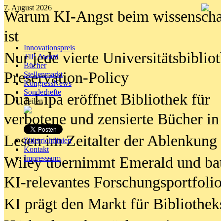
7. August 2026
Warum KI-Angst beim wissenschaft
ist
Innovationspreis
Nur jede vierte Universitätsbibliot
TIP Award
Bücher
Preservation-Policy
Stellenmarkt
KongressNews
Sonderhefte
Dua Lipa eröffnet Bibliothek für
Teilen
verbotene und zensierte Bücher in
Lesen im Zeitalter der Ablenkung
Zitierrichtlinien
Kontakt
Wiley übernimmt Emerald und ba
Impresssum
KI-relevantes Forschungsportfolio
KI prägt den Markt für Bibliothe