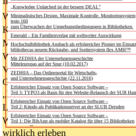
In der Ausgabe
06/2026
(August 20
„Knowledge Unlatched ist der bessere DEAL”
Was Hochschul­bibliotheken von i
Minimalistisches Design. Maximale Kontrolle. Monitoringsystem
testo 160
zum Überwachen der Umgebungsbedingungen in Bibliotheken.
Kinder in der digitalen Welt
Emerald – Ein Familienverlag mit weltweiter Auswirkung
Metadaten als Infrastruktur
Hochschulbibliothek Ansbach als erfolgreicher Pionier im Einsat
bibliothecas neuem Rückgabe- und Sortiersystem flex AMH™
Wenn Bots katalogisieren
Mit ZEDHIA der Unternehmensgeschichte
Mitteleuropas auf der Spur (10.02.2017)
Von Abschlusskleidern bis
ZEDHIA – Das Onlineportal für Wirtschafts-
und Unternehmensgeschichte (22.11.2016)
Geisterjagd-Ausrüstung in der
Erfolgreicher Einsatz von Open Source Software –
„Library of Things“ unterwegs
Teil 3: TYPO3 als Basis für den Website-Relaunch der SUB Ha
Erfolgreicher Einsatz von Open Source Software –
Lesen als Infrastrukturaufgabe
Teil 2: Kitodo als Publikationsserver an der SLUB Dresden
Erfolgreicher Einsatz von Open Source Software –
Wie Jugendliche Social Media
Teil 1: Die BibApp als mobiler Katalog für über 15 Bibliotheken
wirklich erleben