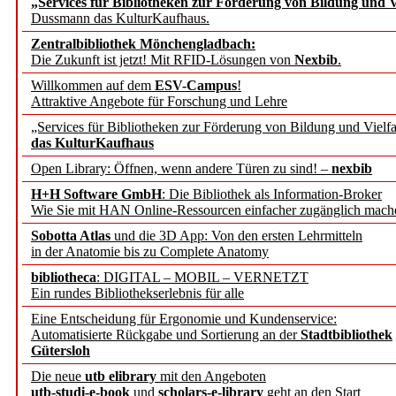
„Services für Bibliotheken zur Förderung von Bildung und Vi
angepasst
Dussmann das KulturKaufhaus.
Zentralbibliothek Mönchengladbach:
Wissenschaftskommunikati
Die Zukunft ist jetzt! Mit RFID-Lösungen von
Nexbib
.
Willkommen auf dem
ESV-Campus
!
konstruktiv!
Attraktive Angebote für Forschung und Lehre
„Services für Bibliotheken zur Förderung von Bildung und Vielfa
Mohr Siebeck übernimmt
das KulturKaufhaus
Open Library: Öffnen, wenn andere Türen zu sind! –
nexbib
und die Zeitschrift für 
H+H Software GmbH
: Die Bibliothek als Information-Broker
Wie Sie mit HAN Online-Ressourcen einfacher zugänglich mach
Francke Attempto
Sobotta Atlas
und die 3D App: Von den ersten Lehrmitteln
in der Anatomie bis zu Complete Anatomy
EBSCO Information Servic
bibliotheca
: DIGITAL – MOBIL – VERNETZT
Recherchefunktionen in
Ein rundes Bibliothekserlebnis für alle
Eine Entscheidung für Ergonomie und Kundenservice:
Automatisierte Rückgabe und Sortierung an der
Stadtbibliothek
Sorbisches Institut neu 
Gütersloh
Geschichte und kulturell
Die neue
utb elibrary
mit den Angeboten
utb-studi-e-book
und
scholars-e-library
geht an den Start