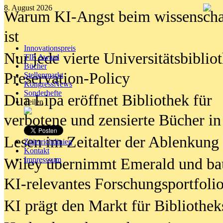
8. August 2026
Warum KI-Angst beim wissenschaft
ist
Innovationspreis
Nur jede vierte Universitätsbibliot
TIP Award
Bücher
Preservation-Policy
Stellenmarkt
KongressNews
Sonderhefte
Dua Lipa eröffnet Bibliothek für
Teilen
verbotene und zensierte Bücher in
Lesen im Zeitalter der Ablenkung
Zitierrichtlinien
Kontakt
Wiley übernimmt Emerald und ba
Impresssum
KI-relevantes Forschungsportfolio
KI prägt den Markt für Bibliothe