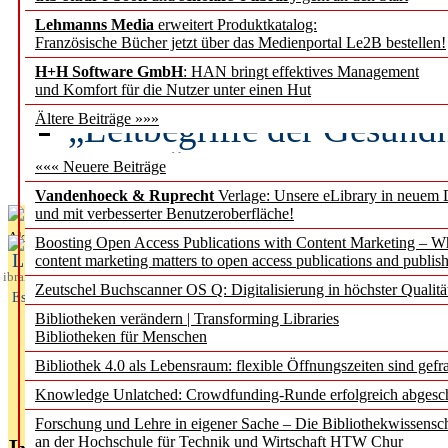
Lehmanns Media
erweitert Produktkatalog:
Künstliche Intelligenz a
Französische Bücher jetzt über das Medienportal Le2B bestellen!
besser zu verstehen
H+H Software GmbH
: HAN bringt effektives Management
und Komfort für die Nutzer unter einen Hut
„Leitbegriffe der Gesund
Ältere Beiträge »»»
des BIÖG erscheinen Ope
««« Neuere Beiträge
Vandenhoeck & Ruprecht
Verlage: Unsere eLibrary in neuem 
und mit verbesserter Benutzeroberfläche!
Aktuelles aus
Boosting Open Access Publications with Content Marketing – 
L
content marketing matters to open access publications and publish
ibrary
Zeutschel Buchscanner OS Q: Digitalisierung in höchster Qualitä
Essentials
Bibliotheken verändern | Transforming Libraries
Bibliotheken für Menschen
Bibliothek 4.0 als Lebensraum: flexible Öffnungszeiten sind gefra
Knowledge Unlatched: Crowdfunding-Runde erfolgreich abgesc
Forschung und Lehre in eigener Sache – Die Bibliothekwissensc
an der Hochschule für Technik und Wirtschaft HTW Chur