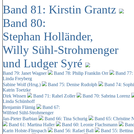
Band 81: Kirstin Grantz
Band 80:
Stephan Holländer,
Willy Sühl-Strohmenger
und Ludger Syré
Band 79: Janet Wagner
Band 78: Philip Franklin Orr
Band 77:
Linda Freyberg
Sabine Wolf (Hrsg.)
Band 75: Denise Rudolph
Band 74: Soph
Katrin Toetzke
Dirk Wissen
Band 71: Rahel Zoller
Band 70: Sabrina Lorenz
Linda Schünhoff
Benjamin Flämig
Band 67:
Wilfried Sühl-Strohmenger
Jan-Pieter Barbian
Band 66: Tina Schurig
Band 65: Christine 
Band 61: Martina Haller
Band 60:
Leonie Flachsmann
Band
Karin Holste-Flinspach
Band 56: Rafael Ball
Band 55: Bettina