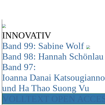
INNOVATIV
Band 99: Sabine Wolf
Band 98: Hannah Schönla
Band 97:
Ioanna Danai Katsougiann
und Ha Thao Suong Vu
VOLLTEXT OPEN ACCE