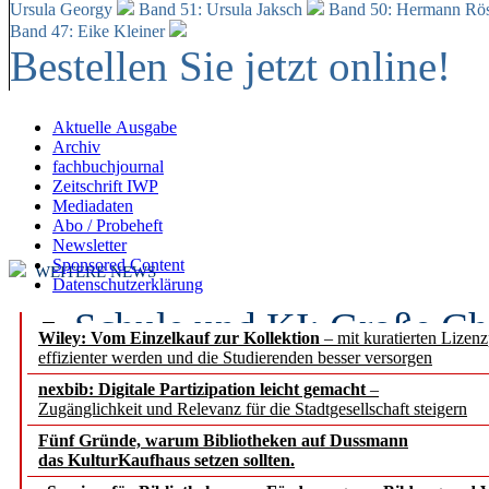
Ursula Georgy
Band 51: Ursula Jaksch
Band 50:
Hermann Rös
Band 47: Eike Kleiner
Bestellen Sie jetzt online!
Aktuelle Ausgabe
Archiv
fachbuchjournal
Zeitschrift IWP
Mediadaten
Abo / Probeheft
Newsletter
Sponsored Content
WEITERE NEWS
Datenschutzerklärung
Schule und KI: Große Ch
Wiley: Vom Einzelkauf zur Kollektion
– mit kuratierten Lizen
effizienter werden und die Studierenden besser versorgen
Voraussetzungen
nexbib: Digitale Partizipation leicht gemacht
–
Zugänglichkeit und Relevanz für die Stadtgesellschaft steigern
Erfolgreiches erstes Hal
Fünf Gründe, warum Bibliotheken auf Dussmann
Segment Research – Ausb
das KulturKaufhaus setzen sollten.