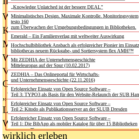
In der Ausgabe
06/2026
(August 20
„Knowledge Unlatched ist der bessere DEAL”
Was Hochschul­bibliotheken von i
Minimalistisches Design. Maximale Kontrolle. Monitoringsystem
testo 160
zum Überwachen der Umgebungsbedingungen in Bibliotheken.
Kinder in der digitalen Welt
Emerald – Ein Familienverlag mit weltweiter Auswirkung
Metadaten als Infrastruktur
Hochschulbibliothek Ansbach als erfolgreicher Pionier im Einsat
bibliothecas neuem Rückgabe- und Sortiersystem flex AMH™
Wenn Bots katalogisieren
Mit ZEDHIA der Unternehmensgeschichte
Mitteleuropas auf der Spur (10.02.2017)
Von Abschlusskleidern bis
ZEDHIA – Das Onlineportal für Wirtschafts-
und Unternehmensgeschichte (22.11.2016)
Geisterjagd-Ausrüstung in der
Erfolgreicher Einsatz von Open Source Software –
„Library of Things“ unterwegs
Teil 3: TYPO3 als Basis für den Website-Relaunch der SUB Ha
Erfolgreicher Einsatz von Open Source Software –
Lesen als Infrastrukturaufgabe
Teil 2: Kitodo als Publikationsserver an der SLUB Dresden
Erfolgreicher Einsatz von Open Source Software –
Wie Jugendliche Social Media
Teil 1: Die BibApp als mobiler Katalog für über 15 Bibliotheken
wirklich erleben