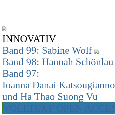
INNOVATIV
Band 99: Sabine Wolf
Band 98: Hannah Schönla
Band 97:
Ioanna Danai Katsougiann
und Ha Thao Suong Vu
VOLLTEXT OPEN ACCE