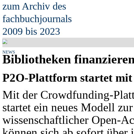
zum Archiv des
fach
b
uchjournals
2009 bis 2023
NEWS
Bibliotheken finanziere
P2O-Plattform startet mit
Mit der Crowdfunding-Pla
startet ein neues Modell zu
wissenschaftlicher Open-Ac
können sich ab sofort über 