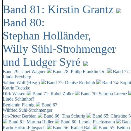
Band 81: Kirstin Grantz
Band 80:
Stephan Holländer,
Willy Sühl-Strohmenger
und Ludger Syré
Band 79: Janet Wagner
Band 78: Philip Franklin Orr
Band 77:
Linda Freyberg
Sabine Wolf (Hrsg.)
Band 75: Denise Rudolph
Band 74: Soph
Katrin Toetzke
Dirk Wissen
Band 71: Rahel Zoller
Band 70: Sabrina Lorenz
Linda Schünhoff
Benjamin Flämig
Band 67:
Wilfried Sühl-Strohmenger
Jan-Pieter Barbian
Band 66: Tina Schurig
Band 65: Christine 
Band 61: Martina Haller
Band 60:
Leonie Flachsmann
Band
Karin Holste-Flinspach
Band 56: Rafael Ball
Band 55: Bettina