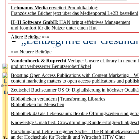
Lehmanns Media
erweitert Produktkatalog:
Künstliche Intelligenz a
Französische Bücher jetzt über das Medienportal Le2B bestellen!
besser zu verstehen
H+H Software GmbH
: HAN bringt effektives Management
und Komfort für die Nutzer unter einen Hut
„Leitbegriffe der Gesund
Ältere Beiträge »»»
des BIÖG erscheinen Ope
««« Neuere Beiträge
Vandenhoeck & Ruprecht
Verlage: Unsere eLibrary in neuem 
und mit verbesserter Benutzeroberfläche!
Aktuelles aus
Boosting Open Access Publications with Content Marketing – 
L
content marketing matters to open access publications and publish
ibrary
Zeutschel Buchscanner OS Q: Digitalisierung in höchster Qualitä
Essentials
Bibliotheken verändern | Transforming Libraries
Bibliotheken für Menschen
Bibliothek 4.0 als Lebensraum: flexible Öffnungszeiten sind gefra
Knowledge Unlatched: Crowdfunding-Runde erfolgreich abgesc
Forschung und Lehre in eigener Sache – Die Bibliothekwissensc
an der Hochschule für Technik und Wirtschaft HTW Chur