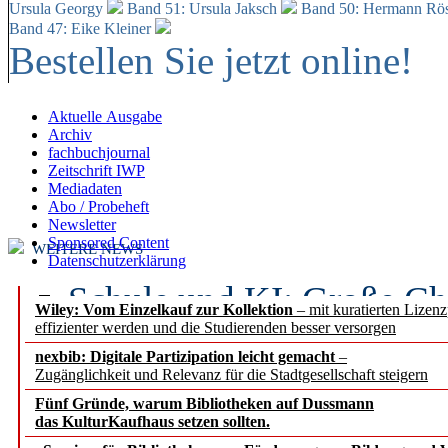
Ursula Georgy
Band 51: Ursula Jaksch
Band 50:
Hermann Rös
Band 47: Eike Kleiner
Bestellen Sie jetzt online!
Aktuelle Ausgabe
Archiv
fachbuchjournal
Zeitschrift IWP
Mediadaten
Abo / Probeheft
Newsletter
Sponsored Content
WEITERE NEWS
Datenschutzerklärung
Schule und KI: Große Ch
Wiley: Vom Einzelkauf zur Kollektion
– mit kuratierten Lizen
effizienter werden und die Studierenden besser versorgen
Voraussetzungen
nexbib: Digitale Partizipation leicht gemacht
–
Zugänglichkeit und Relevanz für die Stadtgesellschaft steigern
Erfolgreiches erstes Hal
Fünf Gründe, warum Bibliotheken auf Dussmann
Segment Research – Ausb
das KulturKaufhaus setzen sollten.