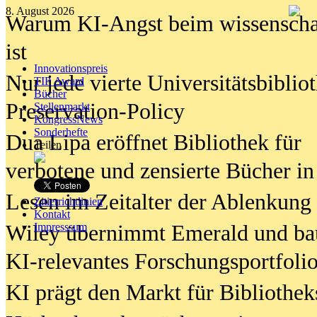
8. August 2026
Warum KI-Angst beim wissenschaft
ist
Innovationspreis
Nur jede vierte Universitätsbibliot
TIP Award
Bücher
Preservation-Policy
Stellenmarkt
KongressNews
Sonderhefte
Dua Lipa eröffnet Bibliothek für
Teilen
verbotene und zensierte Bücher in
Lesen im Zeitalter der Ablenkung
Zitierrichtlinien
Kontakt
Wiley übernimmt Emerald und ba
Impresssum
KI-relevantes Forschungsportfolio
KI prägt den Markt für Bibliothe