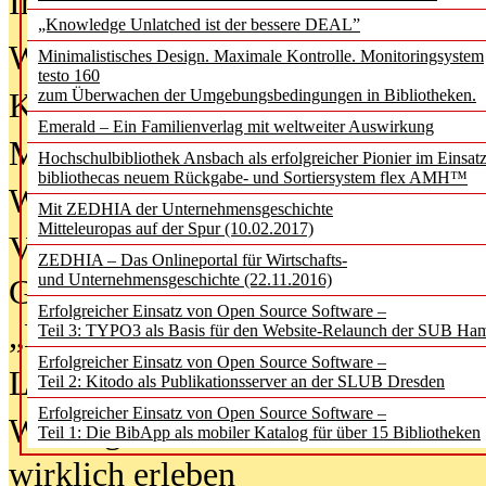
In der Ausgabe
06/2026
(August 20
„Knowledge Unlatched ist der bessere DEAL”
Was Hochschul­bibliotheken von i
Minimalistisches Design. Maximale Kontrolle. Monitoringsystem
testo 160
zum Überwachen der Umgebungsbedingungen in Bibliotheken.
Kinder in der digitalen Welt
Emerald – Ein Familienverlag mit weltweiter Auswirkung
Metadaten als Infrastruktur
Hochschulbibliothek Ansbach als erfolgreicher Pionier im Einsat
bibliothecas neuem Rückgabe- und Sortiersystem flex AMH™
Wenn Bots katalogisieren
Mit ZEDHIA der Unternehmensgeschichte
Mitteleuropas auf der Spur (10.02.2017)
Von Abschlusskleidern bis
ZEDHIA – Das Onlineportal für Wirtschafts-
und Unternehmensgeschichte (22.11.2016)
Geisterjagd-Ausrüstung in der
Erfolgreicher Einsatz von Open Source Software –
„Library of Things“ unterwegs
Teil 3: TYPO3 als Basis für den Website-Relaunch der SUB Ha
Erfolgreicher Einsatz von Open Source Software –
Lesen als Infrastrukturaufgabe
Teil 2: Kitodo als Publikationsserver an der SLUB Dresden
Erfolgreicher Einsatz von Open Source Software –
Wie Jugendliche Social Media
Teil 1: Die BibApp als mobiler Katalog für über 15 Bibliotheken
wirklich erleben