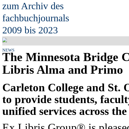
zum Archiv des
fach
b
uchjournals
2009 bis 2023
NEWS
The Minnesota Bridge 
Libris Alma and Primo
Carleton College and St. 
to provide students, facult
unified services across th
Ex Libris Group® is pleased