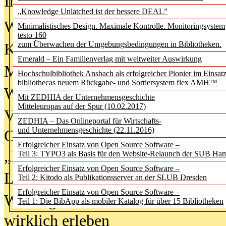
In der Ausgabe
06/2026
(August 20
„Knowledge Unlatched ist der bessere DEAL”
Was Hochschul­bibliotheken von i
Minimalistisches Design. Maximale Kontrolle. Monitoringsystem
testo 160
zum Überwachen der Umgebungsbedingungen in Bibliotheken.
Kinder in der digitalen Welt
Emerald – Ein Familienverlag mit weltweiter Auswirkung
Metadaten als Infrastruktur
Hochschulbibliothek Ansbach als erfolgreicher Pionier im Einsat
bibliothecas neuem Rückgabe- und Sortiersystem flex AMH™
Wenn Bots katalogisieren
Mit ZEDHIA der Unternehmensgeschichte
Mitteleuropas auf der Spur (10.02.2017)
Von Abschlusskleidern bis
ZEDHIA – Das Onlineportal für Wirtschafts-
und Unternehmensgeschichte (22.11.2016)
Geisterjagd-Ausrüstung in der
Erfolgreicher Einsatz von Open Source Software –
„Library of Things“ unterwegs
Teil 3: TYPO3 als Basis für den Website-Relaunch der SUB Ha
Erfolgreicher Einsatz von Open Source Software –
Lesen als Infrastrukturaufgabe
Teil 2: Kitodo als Publikationsserver an der SLUB Dresden
Erfolgreicher Einsatz von Open Source Software –
Wie Jugendliche Social Media
Teil 1: Die BibApp als mobiler Katalog für über 15 Bibliotheken
wirklich erleben