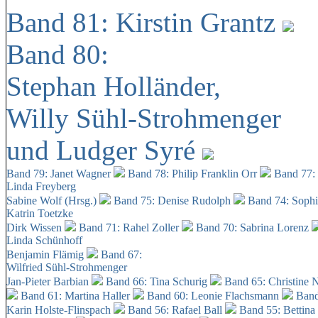
Band 81: Kirstin Grantz
Band 80:
Stephan Holländer,
Willy Sühl-Strohmenger
und Ludger Syré
Band 79: Janet Wagner
Band 78: Philip Franklin Orr
Band 77:
Linda Freyberg
Sabine Wolf (Hrsg.)
Band 75: Denise Rudolph
Band 74: Soph
Katrin Toetzke
Dirk Wissen
Band 71: Rahel Zoller
Band 70: Sabrina Lorenz
Linda Schünhoff
Benjamin Flämig
Band 67:
Wilfried Sühl-Strohmenger
Jan-Pieter Barbian
Band 66: Tina Schurig
Band 65: Christine 
Band 61: Martina Haller
Band 60:
Leonie Flachsmann
Band
Karin Holste-Flinspach
Band 56: Rafael Ball
Band 55: Bettina