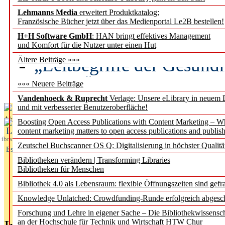
Lehmanns Media
erweitert Produktkatalog:
Künstliche Intelligenz a
Französische Bücher jetzt über das Medienportal Le2B bestellen!
besser zu verstehen
H+H Software GmbH
: HAN bringt effektives Management
und Komfort für die Nutzer unter einen Hut
„Leitbegriffe der Gesund
Ältere Beiträge »»»
des BIÖG erscheinen Ope
««« Neuere Beiträge
Vandenhoeck & Ruprecht
Verlage: Unsere eLibrary in neuem 
und mit verbesserter Benutzeroberfläche!
Aktuelles aus
Boosting Open Access Publications with Content Marketing – 
L
content marketing matters to open access publications and publish
ibrary
Zeutschel Buchscanner OS Q: Digitalisierung in höchster Qualitä
Essentials
Bibliotheken verändern | Transforming Libraries
Bibliotheken für Menschen
Bibliothek 4.0 als Lebensraum: flexible Öffnungszeiten sind gefra
Knowledge Unlatched: Crowdfunding-Runde erfolgreich abgesc
Forschung und Lehre in eigener Sache – Die Bibliothekwissensc
an der Hochschule für Technik und Wirtschaft HTW Chur