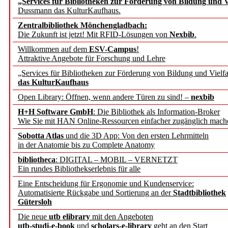
„Services für Bibliotheken zur Förderung von Bildung und Vi
angepasst
Dussmann das KulturKaufhaus.
Zentralbibliothek Mönchengladbach:
Wissenschaftskommunikati
Die Zukunft ist jetzt! Mit RFID-Lösungen von
Nexbib
.
Willkommen auf dem
ESV-Campus
!
konstruktiv!
Attraktive Angebote für Forschung und Lehre
„Services für Bibliotheken zur Förderung von Bildung und Vielfa
Mohr Siebeck übernimmt
das KulturKaufhaus
Open Library: Öffnen, wenn andere Türen zu sind! –
nexbib
und die Zeitschrift für 
H+H Software GmbH
: Die Bibliothek als Information-Broker
Wie Sie mit HAN Online-Ressourcen einfacher zugänglich mach
Francke Attempto
Sobotta Atlas
und die 3D App: Von den ersten Lehrmitteln
in der Anatomie bis zu Complete Anatomy
EBSCO Information Servic
bibliotheca
: DIGITAL – MOBIL – VERNETZT
Recherchefunktionen in
Ein rundes Bibliothekserlebnis für alle
Eine Entscheidung für Ergonomie und Kundenservice:
Automatisierte Rückgabe und Sortierung an der
Stadtbibliothek
Sorbisches Institut neu 
Gütersloh
Geschichte und kulturell
Die neue
utb elibrary
mit den Angeboten
utb-studi-e-book
und
scholars-e-library
geht an den Start