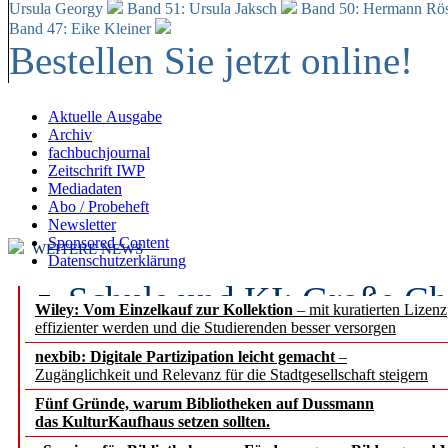
Ursula Georgy
Band 51: Ursula Jaksch
Band 50:
Hermann Rös
Band 47: Eike Kleiner
Bestellen Sie jetzt online!
Aktuelle Ausgabe
Archiv
fachbuchjournal
Zeitschrift IWP
Mediadaten
Abo / Probeheft
Newsletter
Sponsored Content
WEITERE NEWS
Datenschutzerklärung
Schule und KI: Große Ch
Wiley: Vom Einzelkauf zur Kollektion
– mit kuratierten Lizen
effizienter werden und die Studierenden besser versorgen
Voraussetzungen
nexbib: Digitale Partizipation leicht gemacht
–
Zugänglichkeit und Relevanz für die Stadtgesellschaft steigern
Erfolgreiches erstes Hal
Fünf Gründe, warum Bibliotheken auf Dussmann
Segment Research – Ausb
das KulturKaufhaus setzen sollten.