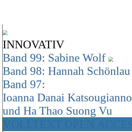
INNOVATIV
Band 99: Sabine Wolf
Band 98: Hannah Schönla
Band 97:
Ioanna Danai Katsougiann
und Ha Thao Suong Vu
VOLLTEXT OPEN ACCE