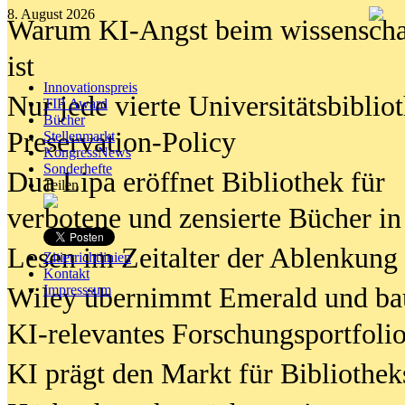
8. August 2026
Warum KI-Angst beim wissenschaft
ist
Innovationspreis
Nur jede vierte Universitätsbibliot
TIP Award
Bücher
Preservation-Policy
Stellenmarkt
KongressNews
Sonderhefte
Dua Lipa eröffnet Bibliothek für
Teilen
verbotene und zensierte Bücher in
Lesen im Zeitalter der Ablenkung
Zitierrichtlinien
Kontakt
Wiley übernimmt Emerald und ba
Impresssum
KI-relevantes Forschungsportfolio
KI prägt den Markt für Bibliothe