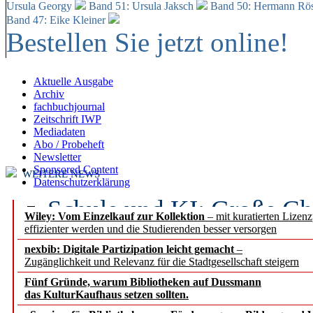
Ursula Georgy
Band 51: Ursula Jaksch
Band 50:
Hermann Rös
Band 47: Eike Kleiner
Bestellen Sie jetzt online!
Aktuelle Ausgabe
Archiv
fachbuchjournal
Zeitschrift IWP
Mediadaten
Abo / Probeheft
Newsletter
Sponsored Content
WEITERE NEWS
Datenschutzerklärung
Schule und KI: Große Ch
Wiley: Vom Einzelkauf zur Kollektion
– mit kuratierten Lizen
effizienter werden und die Studierenden besser versorgen
Voraussetzungen
nexbib: Digitale Partizipation leicht gemacht
–
Zugänglichkeit und Relevanz für die Stadtgesellschaft steigern
Erfolgreiches erstes Hal
Fünf Gründe, warum Bibliotheken auf Dussmann
Segment Research – Ausb
das KulturKaufhaus setzen sollten.