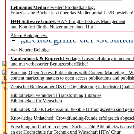
Lehmanns Media
erweitert Produktkatalog:
Künstliche Intelligenz a
Französische Bücher jetzt über das Medienportal Le2B bestellen!
besser zu verstehen
H+H Software GmbH
: HAN bringt effektives Management
und Komfort für die Nutzer unter einen Hut
„Leitbegriffe der Gesund
Ältere Beiträge »»»
des BIÖG erscheinen Ope
««« Neuere Beiträge
Vandenhoeck & Ruprecht
Verlage: Unsere eLibrary in neuem 
und mit verbesserter Benutzeroberfläche!
Aktuelles aus
Boosting Open Access Publications with Content Marketing – 
L
content marketing matters to open access publications and publish
ibrary
Zeutschel Buchscanner OS Q: Digitalisierung in höchster Qualitä
Essentials
Bibliotheken verändern | Transforming Libraries
Bibliotheken für Menschen
Bibliothek 4.0 als Lebensraum: flexible Öffnungszeiten sind gefra
Knowledge Unlatched: Crowdfunding-Runde erfolgreich abgesc
Forschung und Lehre in eigener Sache – Die Bibliothekwissensc
an der Hochschule für Technik und Wirtschaft HTW Chur