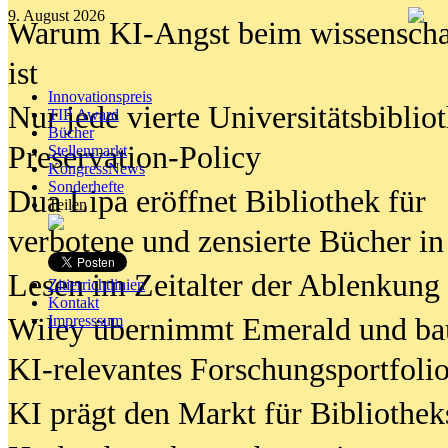
9. August 2026
Warum KI-Angst beim wissenschaft
ist
Innovationspreis
Nur jede vierte Universitätsbibliot
TIP Award
Bücher
Preservation-Policy
Stellenmarkt
KongressNews
Sonderhefte
Dua Lipa eröffnet Bibliothek für
Teilen
verbotene und zensierte Bücher in
Lesen im Zeitalter der Ablenkung
Zitierrichtlinien
Kontakt
Wiley übernimmt Emerald und ba
Impresssum
KI-relevantes Forschungsportfolio
KI prägt den Markt für Bibliothe