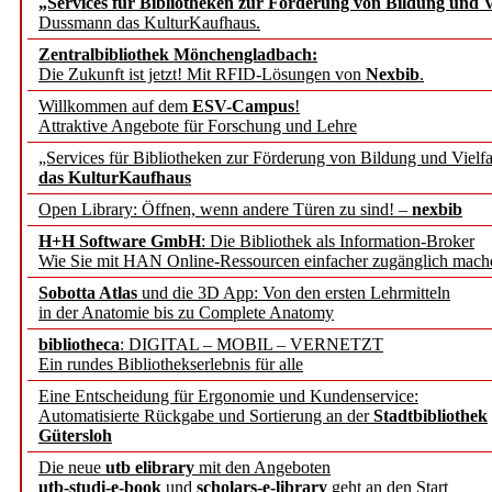
„Services für Bibliotheken zur Förderung von Bildung und Vi
angepasst
Dussmann das KulturKaufhaus.
Zentralbibliothek Mönchengladbach:
Wissenschaftskommunikati
Die Zukunft ist jetzt! Mit RFID-Lösungen von
Nexbib
.
Willkommen auf dem
ESV-Campus
!
konstruktiv!
Attraktive Angebote für Forschung und Lehre
„Services für Bibliotheken zur Förderung von Bildung und Vielfa
Mohr Siebeck übernimmt
das KulturKaufhaus
Open Library: Öffnen, wenn andere Türen zu sind! –
nexbib
und die Zeitschrift für 
H+H Software GmbH
: Die Bibliothek als Information-Broker
Wie Sie mit HAN Online-Ressourcen einfacher zugänglich mach
Francke Attempto
Sobotta Atlas
und die 3D App: Von den ersten Lehrmitteln
in der Anatomie bis zu Complete Anatomy
EBSCO Information Servic
bibliotheca
: DIGITAL – MOBIL – VERNETZT
Recherchefunktionen in
Ein rundes Bibliothekserlebnis für alle
Eine Entscheidung für Ergonomie und Kundenservice:
Automatisierte Rückgabe und Sortierung an der
Stadtbibliothek
Sorbisches Institut neu 
Gütersloh
Geschichte und kulturell
Die neue
utb elibrary
mit den Angeboten
utb-studi-e-book
und
scholars-e-library
geht an den Start