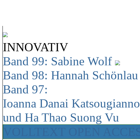
INNOVATIV
Band 99: Sabine Wolf
Band 98: Hannah Schönla
Band 97:
Ioanna Danai Katsougiann
und Ha Thao Suong Vu
VOLLTEXT OPEN ACCE