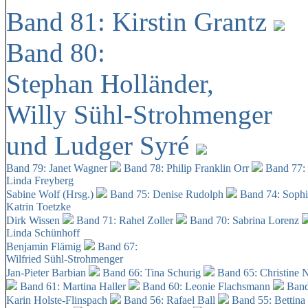
Band 81: Kirstin Grantz
Band 80:
Stephan Holländer,
Willy Sühl-Strohmenger
und Ludger Syré
Band 79: Janet Wagner
Band 78: Philip Franklin Orr
Band 77:
Linda Freyberg
Sabine Wolf (Hrsg.)
Band 75: Denise Rudolph
Band 74: Soph
Katrin Toetzke
Dirk Wissen
Band 71: Rahel Zoller
Band 70: Sabrina Lorenz
Linda Schünhoff
Benjamin Flämig
Band 67:
Wilfried Sühl-Strohmenger
Jan-Pieter Barbian
Band 66: Tina Schurig
Band 65: Christine 
Band 61: Martina Haller
Band 60:
Leonie Flachsmann
Band
Karin Holste-Flinspach
Band 56: Rafael Ball
Band 55: Bettina