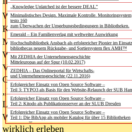
In der Ausgabe
06/2026
(August 20
„Knowledge Unlatched ist der bessere DEAL”
Was Hochschul­bibliotheken von i
Minimalistisches Design. Maximale Kontrolle. Monitoringsystem
testo 160
zum Überwachen der Umgebungsbedingungen in Bibliotheken.
Kinder in der digitalen Welt
Emerald – Ein Familienverlag mit weltweiter Auswirkung
Metadaten als Infrastruktur
Hochschulbibliothek Ansbach als erfolgreicher Pionier im Einsat
bibliothecas neuem Rückgabe- und Sortiersystem flex AMH™
Wenn Bots katalogisieren
Mit ZEDHIA der Unternehmensgeschichte
Mitteleuropas auf der Spur (10.02.2017)
Von Abschlusskleidern bis
ZEDHIA – Das Onlineportal für Wirtschafts-
und Unternehmensgeschichte (22.11.2016)
Geisterjagd-Ausrüstung in der
Erfolgreicher Einsatz von Open Source Software –
„Library of Things“ unterwegs
Teil 3: TYPO3 als Basis für den Website-Relaunch der SUB Ha
Erfolgreicher Einsatz von Open Source Software –
Lesen als Infrastrukturaufgabe
Teil 2: Kitodo als Publikationsserver an der SLUB Dresden
Erfolgreicher Einsatz von Open Source Software –
Wie Jugendliche Social Media
Teil 1: Die BibApp als mobiler Katalog für über 15 Bibliotheken
wirklich erleben