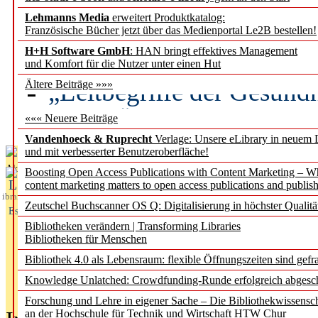
Lehmanns Media
erweitert Produktkatalog:
Künstliche Intelligenz a
Französische Bücher jetzt über das Medienportal Le2B bestellen!
besser zu verstehen
H+H Software GmbH
: HAN bringt effektives Management
und Komfort für die Nutzer unter einen Hut
„Leitbegriffe der Gesund
Ältere Beiträge »»»
des BIÖG erscheinen Ope
««« Neuere Beiträge
Vandenhoeck & Ruprecht
Verlage: Unsere eLibrary in neuem 
und mit verbesserter Benutzeroberfläche!
Aktuelles aus
Boosting Open Access Publications with Content Marketing – 
L
content marketing matters to open access publications and publish
ibrary
Zeutschel Buchscanner OS Q: Digitalisierung in höchster Qualitä
Essentials
Bibliotheken verändern | Transforming Libraries
Bibliotheken für Menschen
Bibliothek 4.0 als Lebensraum: flexible Öffnungszeiten sind gefra
Knowledge Unlatched: Crowdfunding-Runde erfolgreich abgesc
Forschung und Lehre in eigener Sache – Die Bibliothekwissensc
an der Hochschule für Technik und Wirtschaft HTW Chur