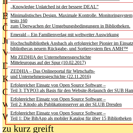
In der Ausgabe
05/2026
(Juni/Juli
„Knowledge Unlatched ist der bessere DEAL”
Bürgerforum fordert mehr Medienb
Minimalistisches Design. Maximale Kontrolle. Monitoringsystem
testo 160
Öffentlichkeit
zum Überwachen der Umgebungsbedingungen in Bibliotheken.
Emerald – Ein Familienverlag mit weltweiter Auswirkung
Jugendliche wollen besseren Schut
Hochschulbibliothek Ansbach als erfolgreicher Pionier im Einsat
bibliothecas neuem Rückgabe- und Sortiersystem flex AMH™
Verbote
Mit ZEDHIA der Unternehmensgeschichte
Mitteleuropas auf der Spur (10.02.2017)
Digitale Langzeit­archi­vierung br
ZEDHIA – Das Onlineportal für Wirtschafts-
KI-Chatbots werden Teil der wiss
und Unternehmensgeschichte (22.11.2016)
Erfolgreicher Einsatz von Open Source Software –
Offene Infrastrukturen für
Teil 3: TYPO3 als Basis für den Website-Relaunch der SUB Ha
Erfolgreicher Einsatz von Open Source Software –
wissenschaftliche Informationssy
Teil 2: Kitodo als Publikationsserver an der SLUB Dresden
Erfolgreicher Einsatz von Open Source Software –
Warum die Debatte über KI-Texte
Teil 1: Die BibApp als mobiler Katalog für über 15 Bibliotheken
zu kurz greift