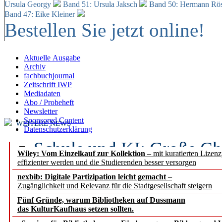
Ursula Georgy
Band 51: Ursula Jaksch
Band 50:
Hermann Rös
Band 47: Eike Kleiner
Bestellen Sie jetzt online!
Aktuelle Ausgabe
Archiv
fachbuchjournal
Zeitschrift IWP
Mediadaten
Abo / Probeheft
Newsletter
Sponsored Content
WEITERE NEWS
Datenschutzerklärung
Schule und KI: Große Ch
Wiley: Vom Einzelkauf zur Kollektion
– mit kuratierten Lizen
effizienter werden und die Studierenden besser versorgen
Voraussetzungen
nexbib: Digitale Partizipation leicht gemacht
–
Zugänglichkeit und Relevanz für die Stadtgesellschaft steigern
Erfolgreiches erstes Hal
Fünf Gründe, warum Bibliotheken auf Dussmann
Segment Research – Ausb
das KulturKaufhaus setzen sollten.