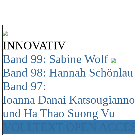
INNOVATIV
Band 99: Sabine Wolf
Band 98: Hannah Schönla
Band 97:
Ioanna Danai Katsougiann
und Ha Thao Suong Vu
VOLLTEXT OPEN ACCE