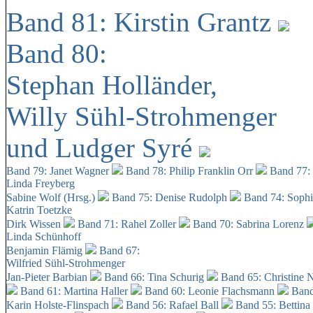
Band 81: Kirstin Grantz
Band 80:
Stephan Holländer,
Willy Sühl-Strohmenger
und Ludger Syré
Band 79: Janet Wagner
Band 78: Philip Franklin Orr
Band 77:
Linda Freyberg
Sabine Wolf (Hrsg.)
Band 75: Denise Rudolph
Band 74: Soph
Katrin Toetzke
Dirk Wissen
Band 71: Rahel Zoller
Band 70: Sabrina Lorenz
Linda Schünhoff
Benjamin Flämig
Band 67:
Wilfried Sühl-Strohmenger
Jan-Pieter Barbian
Band 66: Tina Schurig
Band 65: Christine 
Band 61: Martina Haller
Band 60:
Leonie Flachsmann
Band
Karin Holste-Flinspach
Band 56: Rafael Ball
Band 55: Bettina