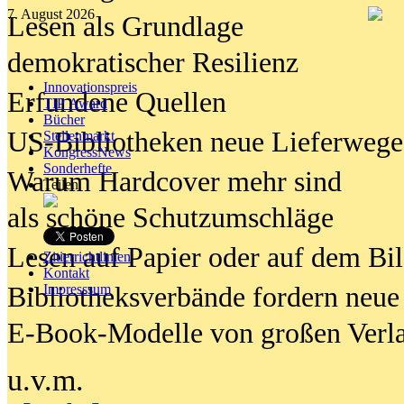
7. August 2026
Lesen als Grundlage
demokratischer Resilienz
Innovationspreis
Erfundene Quellen
TIP Award
Bücher
US-Bibliotheken neue Lieferwege
Stellenmarkt
KongressNews
Sonderhefte
Warum Hardcover mehr sind
Teilen
als schöne Schutzumschläge
Lesen auf Papier oder auf dem Bi
Zitierrichtlinien
Kontakt
Bibliotheksverbände fordern neue
Impresssum
E-Book-Modelle von großen Verl
u.v.m.