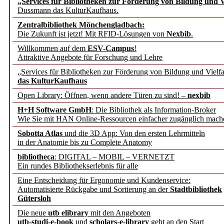
„Services für Bibliotheken zur Förderung von Bildung und Vi
angepasst
Dussmann das KulturKaufhaus.
Zentralbibliothek Mönchengladbach:
Wissenschaftskommunikati
Die Zukunft ist jetzt! Mit RFID-Lösungen von
Nexbib
.
Willkommen auf dem
ESV-Campus
!
konstruktiv!
Attraktive Angebote für Forschung und Lehre
„Services für Bibliotheken zur Förderung von Bildung und Vielfa
Mohr Siebeck übernimmt
das KulturKaufhaus
Open Library: Öffnen, wenn andere Türen zu sind! –
nexbib
und die Zeitschrift für 
H+H Software GmbH
: Die Bibliothek als Information-Broker
Wie Sie mit HAN Online-Ressourcen einfacher zugänglich mach
Francke Attempto
Sobotta Atlas
und die 3D App: Von den ersten Lehrmitteln
in der Anatomie bis zu Complete Anatomy
EBSCO Information Servic
bibliotheca
: DIGITAL – MOBIL – VERNETZT
Recherchefunktionen in
Ein rundes Bibliothekserlebnis für alle
Eine Entscheidung für Ergonomie und Kundenservice:
Automatisierte Rückgabe und Sortierung an der
Stadtbibliothek
Sorbisches Institut neu 
Gütersloh
Geschichte und kulturell
Die neue
utb elibrary
mit den Angeboten
utb-studi-e-book
und
scholars-e-library
geht an den Start