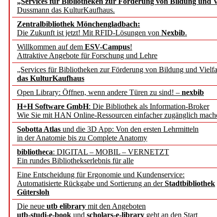
„Services für Bibliotheken zur Förderung von Bildung und Vi
angepasst
Dussmann das KulturKaufhaus.
Zentralbibliothek Mönchengladbach:
Wissenschaftskommunikati
Die Zukunft ist jetzt! Mit RFID-Lösungen von
Nexbib
.
Willkommen auf dem
ESV-Campus
!
konstruktiv!
Attraktive Angebote für Forschung und Lehre
„Services für Bibliotheken zur Förderung von Bildung und Vielfa
Mohr Siebeck übernimmt
das KulturKaufhaus
Open Library: Öffnen, wenn andere Türen zu sind! –
nexbib
und die Zeitschrift für 
H+H Software GmbH
: Die Bibliothek als Information-Broker
Wie Sie mit HAN Online-Ressourcen einfacher zugänglich mach
Francke Attempto
Sobotta Atlas
und die 3D App: Von den ersten Lehrmitteln
in der Anatomie bis zu Complete Anatomy
EBSCO Information Servic
bibliotheca
: DIGITAL – MOBIL – VERNETZT
Recherchefunktionen in
Ein rundes Bibliothekserlebnis für alle
Eine Entscheidung für Ergonomie und Kundenservice:
Automatisierte Rückgabe und Sortierung an der
Stadtbibliothek
Sorbisches Institut neu 
Gütersloh
Geschichte und kulturell
Die neue
utb elibrary
mit den Angeboten
utb-studi-e-book
und
scholars-e-library
geht an den Start