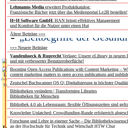
Lehmanns Media
erweitert Produktkatalog:
Künstliche Intelligenz a
Französische Bücher jetzt über das Medienportal Le2B bestellen!
besser zu verstehen
H+H Software GmbH
: HAN bringt effektives Management
und Komfort für die Nutzer unter einen Hut
„Leitbegriffe der Gesund
Ältere Beiträge »»»
des BIÖG erscheinen Ope
««« Neuere Beiträge
Vandenhoeck & Ruprecht
Verlage: Unsere eLibrary in neuem 
und mit verbesserter Benutzeroberfläche!
Aktuelles aus
Boosting Open Access Publications with Content Marketing – 
L
content marketing matters to open access publications and publish
ibrary
Zeutschel Buchscanner OS Q: Digitalisierung in höchster Qualitä
Essentials
Bibliotheken verändern | Transforming Libraries
Bibliotheken für Menschen
Bibliothek 4.0 als Lebensraum: flexible Öffnungszeiten sind gefra
Knowledge Unlatched: Crowdfunding-Runde erfolgreich abgesc
Forschung und Lehre in eigener Sache – Die Bibliothekwissensc
an der Hochschule für Technik und Wirtschaft HTW Chur