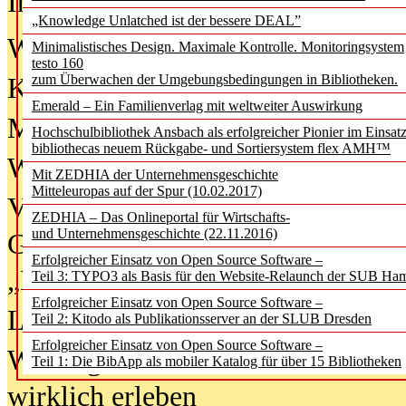
In der Ausgabe
06/2026
(August 20
„Knowledge Unlatched ist der bessere DEAL”
Was Hochschul­bibliotheken von i
Minimalistisches Design. Maximale Kontrolle. Monitoringsystem
testo 160
zum Überwachen der Umgebungsbedingungen in Bibliotheken.
Kinder in der digitalen Welt
Emerald – Ein Familienverlag mit weltweiter Auswirkung
Metadaten als Infrastruktur
Hochschulbibliothek Ansbach als erfolgreicher Pionier im Einsat
bibliothecas neuem Rückgabe- und Sortiersystem flex AMH™
Wenn Bots katalogisieren
Mit ZEDHIA der Unternehmensgeschichte
Mitteleuropas auf der Spur (10.02.2017)
Von Abschlusskleidern bis
ZEDHIA – Das Onlineportal für Wirtschafts-
und Unternehmensgeschichte (22.11.2016)
Geisterjagd-Ausrüstung in der
Erfolgreicher Einsatz von Open Source Software –
„Library of Things“ unterwegs
Teil 3: TYPO3 als Basis für den Website-Relaunch der SUB Ha
Erfolgreicher Einsatz von Open Source Software –
Lesen als Infrastrukturaufgabe
Teil 2: Kitodo als Publikationsserver an der SLUB Dresden
Erfolgreicher Einsatz von Open Source Software –
Wie Jugendliche Social Media
Teil 1: Die BibApp als mobiler Katalog für über 15 Bibliotheken
wirklich erleben