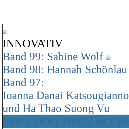
INNOVATIV
Band 99: Sabine Wolf
Band 98: Hannah Schönla
Band 97:
Ioanna Danai Katsougiann
und Ha Thao Suong Vu
VOLLTEXT OPEN ACCE