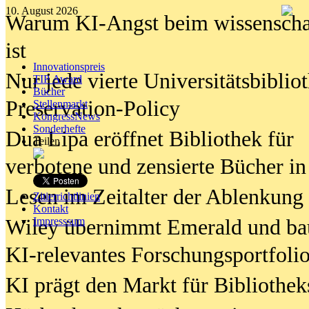
10. August 2026
Warum KI-Angst beim wissenschaft
ist
Innovationspreis
Nur jede vierte Universitätsbibliot
TIP Award
Bücher
Preservation-Policy
Stellenmarkt
KongressNews
Sonderhefte
Dua Lipa eröffnet Bibliothek für
Teilen
verbotene und zensierte Bücher in
Lesen im Zeitalter der Ablenkung
Zitierrichtlinien
Kontakt
Wiley übernimmt Emerald und ba
Impresssum
KI-relevantes Forschungsportfolio
KI prägt den Markt für Bibliothe