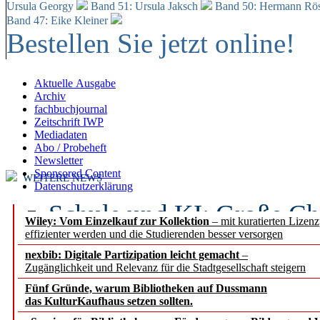
Ursula Georgy
Band 51: Ursula Jaksch
Band 50:
Hermann Rös
Band 47: Eike Kleiner
Bestellen Sie jetzt online!
Aktuelle Ausgabe
Archiv
fachbuchjournal
Zeitschrift IWP
Mediadaten
Abo / Probeheft
Newsletter
Sponsored Content
WEITERE NEWS
Datenschutzerklärung
Schule und KI: Große Ch
Wiley: Vom Einzelkauf zur Kollektion
– mit kuratierten Lizen
effizienter werden und die Studierenden besser versorgen
Voraussetzungen
nexbib: Digitale Partizipation leicht gemacht
–
Zugänglichkeit und Relevanz für die Stadtgesellschaft steigern
Erfolgreiches erstes Hal
Fünf Gründe, warum Bibliotheken auf Dussmann
Segment Research – Ausb
das KulturKaufhaus setzen sollten.