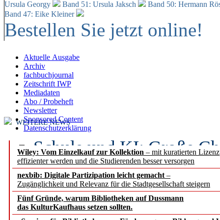
Ursula Georgy
Band 51: Ursula Jaksch
Band 50:
Hermann Rös
Band 47: Eike Kleiner
Bestellen Sie jetzt online!
Aktuelle Ausgabe
Archiv
fachbuchjournal
Zeitschrift IWP
Mediadaten
Abo / Probeheft
Newsletter
Sponsored Content
WEITERE NEWS
Datenschutzerklärung
Schule und KI: Große Ch
Wiley: Vom Einzelkauf zur Kollektion
– mit kuratierten Lizen
effizienter werden und die Studierenden besser versorgen
Voraussetzungen
nexbib: Digitale Partizipation leicht gemacht
–
Zugänglichkeit und Relevanz für die Stadtgesellschaft steigern
Erfolgreiches erstes Hal
Fünf Gründe, warum Bibliotheken auf Dussmann
Segment Research – Ausb
das KulturKaufhaus setzen sollten.