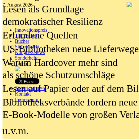
7. August 2026
Lesen als Grundlage
demokratischer Resilienz
Innovationspreis
Erfundene Quellen
TIP Award
Bücher
US-Bibliotheken neue Lieferwege
Stellenmarkt
KongressNews
Sonderhefte
Warum Hardcover mehr sind
Teilen
als schöne Schutzumschläge
Lesen auf Papier oder auf dem Bi
Zitierrichtlinien
Kontakt
Bibliotheksverbände fordern neue
Impresssum
E-Book-Modelle von großen Verl
u.v.m.