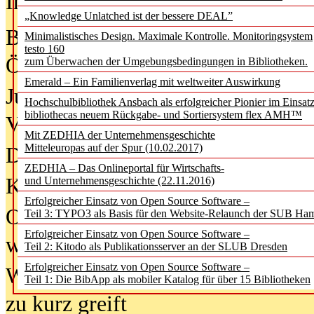
In der Ausgabe
05/2026
(Juni/Juli
„Knowledge Unlatched ist der bessere DEAL”
Bürgerforum fordert mehr Medienb
Minimalistisches Design. Maximale Kontrolle. Monitoringsystem
testo 160
Öffentlichkeit
zum Überwachen der Umgebungsbedingungen in Bibliotheken.
Emerald – Ein Familienverlag mit weltweiter Auswirkung
Jugendliche wollen besseren Schut
Hochschulbibliothek Ansbach als erfolgreicher Pionier im Einsat
bibliothecas neuem Rückgabe- und Sortiersystem flex AMH™
Verbote
Mit ZEDHIA der Unternehmensgeschichte
Mitteleuropas auf der Spur (10.02.2017)
Digitale Langzeit­archi­vierung br
ZEDHIA – Das Onlineportal für Wirtschafts-
KI-Chatbots werden Teil der wiss
und Unternehmensgeschichte (22.11.2016)
Erfolgreicher Einsatz von Open Source Software –
Offene Infrastrukturen für
Teil 3: TYPO3 als Basis für den Website-Relaunch der SUB Ha
Erfolgreicher Einsatz von Open Source Software –
wissenschaftliche Informationssy
Teil 2: Kitodo als Publikationsserver an der SLUB Dresden
Erfolgreicher Einsatz von Open Source Software –
Warum die Debatte über KI-Texte
Teil 1: Die BibApp als mobiler Katalog für über 15 Bibliotheken
zu kurz greift