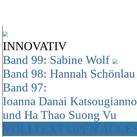
INNOVATIV
Band 99: Sabine Wolf
Band 98: Hannah Schönla
Band 97:
Ioanna Danai Katsougiann
und Ha Thao Suong Vu
VOLLTEXT OPEN ACCE