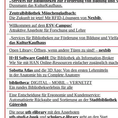
„Services für Bibliotheken zur Förderung von Bildung und Vi
angepasst
Dussmann das KulturKaufhaus.
Zentralbibliothek Mönchengladbach:
Wissenschaftskommunikati
Die Zukunft ist jetzt! Mit RFID-Lösungen von
Nexbib
.
Willkommen auf dem
ESV-Campus
!
konstruktiv!
Attraktive Angebote für Forschung und Lehre
„Services für Bibliotheken zur Förderung von Bildung und Vielfa
Mohr Siebeck übernimmt
das KulturKaufhaus
Open Library: Öffnen, wenn andere Türen zu sind! –
nexbib
und die Zeitschrift für 
H+H Software GmbH
: Die Bibliothek als Information-Broker
Wie Sie mit HAN Online-Ressourcen einfacher zugänglich mach
Francke Attempto
Sobotta Atlas
und die 3D App: Von den ersten Lehrmitteln
in der Anatomie bis zu Complete Anatomy
EBSCO Information Servic
bibliotheca
: DIGITAL – MOBIL – VERNETZT
Recherchefunktionen in
Ein rundes Bibliothekserlebnis für alle
Eine Entscheidung für Ergonomie und Kundenservice:
Automatisierte Rückgabe und Sortierung an der
Stadtbibliothek
Sorbisches Institut neu 
Gütersloh
Geschichte und kulturell
Die neue
utb elibrary
mit den Angeboten
utb-studi-e-book
und
scholars-e-library
geht an den Start