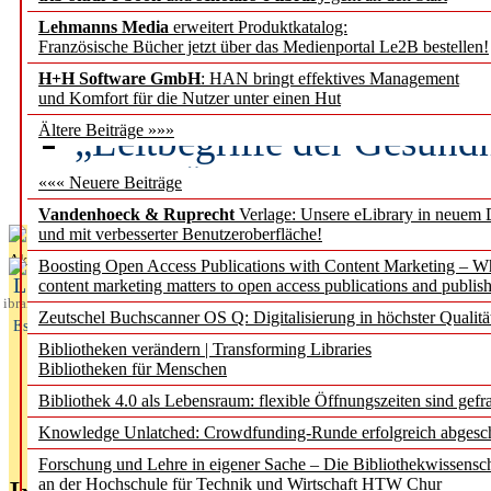
Lehmanns Media
erweitert Produktkatalog:
Künstliche Intelligenz a
Französische Bücher jetzt über das Medienportal Le2B bestellen!
besser zu verstehen
H+H Software GmbH
: HAN bringt effektives Management
und Komfort für die Nutzer unter einen Hut
„Leitbegriffe der Gesund
Ältere Beiträge »»»
des BIÖG erscheinen Ope
««« Neuere Beiträge
Vandenhoeck & Ruprecht
Verlage: Unsere eLibrary in neuem 
und mit verbesserter Benutzeroberfläche!
Aktuelles aus
Boosting Open Access Publications with Content Marketing – 
L
content marketing matters to open access publications and publish
ibrary
Zeutschel Buchscanner OS Q: Digitalisierung in höchster Qualitä
Essentials
Bibliotheken verändern | Transforming Libraries
Bibliotheken für Menschen
Bibliothek 4.0 als Lebensraum: flexible Öffnungszeiten sind gefra
Knowledge Unlatched: Crowdfunding-Runde erfolgreich abgesc
Forschung und Lehre in eigener Sache – Die Bibliothekwissensc
an der Hochschule für Technik und Wirtschaft HTW Chur