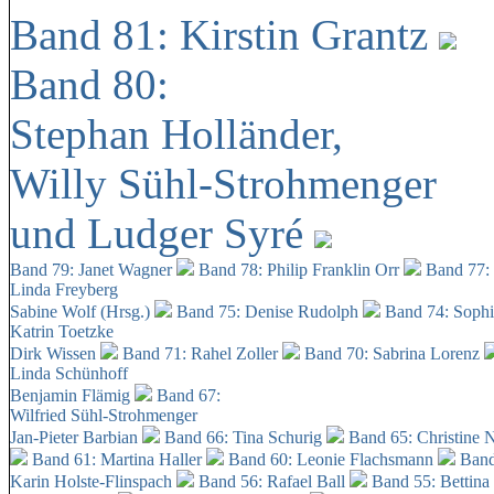
Band 81: Kirstin Grantz
Band 80:
Stephan Holländer,
Willy Sühl-Strohmenger
und Ludger Syré
Band 79: Janet Wagner
Band 78: Philip Franklin Orr
Band 77:
Linda Freyberg
Sabine Wolf (Hrsg.)
Band 75: Denise Rudolph
Band 74: Soph
Katrin Toetzke
Dirk Wissen
Band 71: Rahel Zoller
Band 70: Sabrina Lorenz
Linda Schünhoff
Benjamin Flämig
Band 67:
Wilfried Sühl-Strohmenger
Jan-Pieter Barbian
Band 66: Tina Schurig
Band 65: Christine 
Band 61: Martina Haller
Band 60:
Leonie Flachsmann
Band
Karin Holste-Flinspach
Band 56: Rafael Ball
Band 55: Bettina