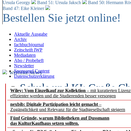
Ursula Georgy
Band 51: Ursula Jaksch
Band 50:
Hermann Rös
Band 47: Eike Kleiner
Bestellen Sie jetzt online!
Aktuelle Ausgabe
Archiv
fachbuchjournal
Zeitschrift IWP
Mediadaten
Abo / Probeheft
Newsletter
Sponsored Content
WEITERE NEWS
Datenschutzerklärung
Schule und KI: Große Ch
Wiley: Vom Einzelkauf zur Kollektion
– mit kuratierten Lizen
effizienter werden und die Studierenden besser versorgen
Voraussetzungen
nexbib: Digitale Partizipation leicht gemacht
–
Zugänglichkeit und Relevanz für die Stadtgesellschaft steigern
Erfolgreiches erstes Hal
Fünf Gründe, warum Bibliotheken auf Dussmann
Segment Research – Ausb
das KulturKaufhaus setzen sollten.