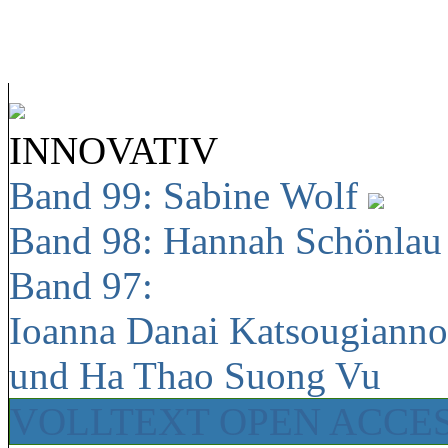
INNOVATIV
Band 99: Sabine Wolf
Band 98: Hannah Schönla
Band 97:
Ioanna Danai Katsougiann
und Ha Thao Suong Vu
VOLLTEXT OPEN ACCE