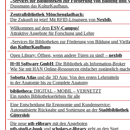
„Services für Bibliotheken zur Förderung von Bildung und Vi
angepasst
Dussmann das KulturKaufhaus.
Zentralbibliothek Mönchengladbach:
Wissenschaftskommunikati
Die Zukunft ist jetzt! Mit RFID-Lösungen von
Nexbib
.
Willkommen auf dem
ESV-Campus
!
konstruktiv!
Attraktive Angebote für Forschung und Lehre
„Services für Bibliotheken zur Förderung von Bildung und Vielfa
Mohr Siebeck übernimmt
das KulturKaufhaus
Open Library: Öffnen, wenn andere Türen zu sind! –
nexbib
und die Zeitschrift für 
H+H Software GmbH
: Die Bibliothek als Information-Broker
Wie Sie mit HAN Online-Ressourcen einfacher zugänglich mach
Francke Attempto
Sobotta Atlas
und die 3D App: Von den ersten Lehrmitteln
in der Anatomie bis zu Complete Anatomy
EBSCO Information Servic
bibliotheca
: DIGITAL – MOBIL – VERNETZT
Recherchefunktionen in
Ein rundes Bibliothekserlebnis für alle
Eine Entscheidung für Ergonomie und Kundenservice:
Automatisierte Rückgabe und Sortierung an der
Stadtbibliothek
Sorbisches Institut neu 
Gütersloh
Geschichte und kulturell
Die neue
utb elibrary
mit den Angeboten
utb-studi-e-book
und
scholars-e-library
geht an den Start