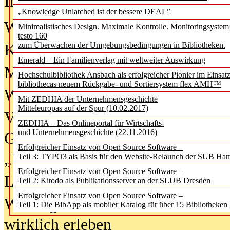
In der Ausgabe
06/2026
(August 20
„Knowledge Unlatched ist der bessere DEAL”
Was Hochschul­bibliotheken von i
Minimalistisches Design. Maximale Kontrolle. Monitoringsystem
testo 160
zum Überwachen der Umgebungsbedingungen in Bibliotheken.
Kinder in der digitalen Welt
Emerald – Ein Familienverlag mit weltweiter Auswirkung
Metadaten als Infrastruktur
Hochschulbibliothek Ansbach als erfolgreicher Pionier im Einsat
bibliothecas neuem Rückgabe- und Sortiersystem flex AMH™
Wenn Bots katalogisieren
Mit ZEDHIA der Unternehmensgeschichte
Mitteleuropas auf der Spur (10.02.2017)
Von Abschlusskleidern bis
ZEDHIA – Das Onlineportal für Wirtschafts-
und Unternehmensgeschichte (22.11.2016)
Geisterjagd-Ausrüstung in der
Erfolgreicher Einsatz von Open Source Software –
„Library of Things“ unterwegs
Teil 3: TYPO3 als Basis für den Website-Relaunch der SUB Ha
Erfolgreicher Einsatz von Open Source Software –
Lesen als Infrastrukturaufgabe
Teil 2: Kitodo als Publikationsserver an der SLUB Dresden
Erfolgreicher Einsatz von Open Source Software –
Wie Jugendliche Social Media
Teil 1: Die BibApp als mobiler Katalog für über 15 Bibliotheken
wirklich erleben