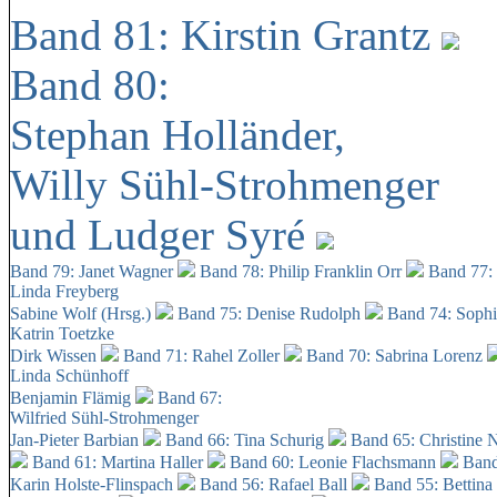
Band 81: Kirstin Grantz
Band 80:
Stephan Holländer,
Willy Sühl-Strohmenger
und Ludger Syré
Band 79: Janet Wagner
Band 78: Philip Franklin Orr
Band 77:
Linda Freyberg
Sabine Wolf (Hrsg.)
Band 75: Denise Rudolph
Band 74: Soph
Katrin Toetzke
Dirk Wissen
Band 71: Rahel Zoller
Band 70: Sabrina Lorenz
Linda Schünhoff
Benjamin Flämig
Band 67:
Wilfried Sühl-Strohmenger
Jan-Pieter Barbian
Band 66: Tina Schurig
Band 65: Christine 
Band 61: Martina Haller
Band 60:
Leonie Flachsmann
Band
Karin Holste-Flinspach
Band 56: Rafael Ball
Band 55: Bettina