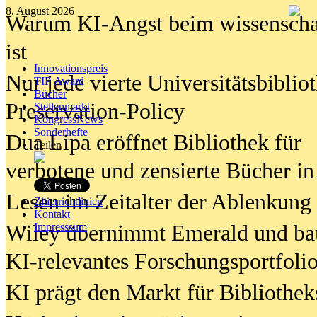
8. August 2026
Warum KI-Angst beim wissenschaft
ist
Innovationspreis
Nur jede vierte Universitätsbibliot
TIP Award
Bücher
Preservation-Policy
Stellenmarkt
KongressNews
Sonderhefte
Dua Lipa eröffnet Bibliothek für
Teilen
verbotene und zensierte Bücher in
Lesen im Zeitalter der Ablenkung
Zitierrichtlinien
Kontakt
Wiley übernimmt Emerald und ba
Impresssum
KI-relevantes Forschungsportfolio
KI prägt den Markt für Bibliothe