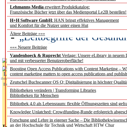
Lehmanns Media
erweitert Produktkatalog:
Künstliche Intelligenz a
Französische Bücher jetzt über das Medienportal Le2B bestellen!
besser zu verstehen
H+H Software GmbH
: HAN bringt effektives Management
und Komfort für die Nutzer unter einen Hut
„Leitbegriffe der Gesund
Ältere Beiträge »»»
des BIÖG erscheinen Ope
««« Neuere Beiträge
Vandenhoeck & Ruprecht
Verlage: Unsere eLibrary in neuem 
und mit verbesserter Benutzeroberfläche!
Aktuelles aus
Boosting Open Access Publications with Content Marketing – 
L
content marketing matters to open access publications and publish
ibrary
Zeutschel Buchscanner OS Q: Digitalisierung in höchster Qualitä
Essentials
Bibliotheken verändern | Transforming Libraries
Bibliotheken für Menschen
Bibliothek 4.0 als Lebensraum: flexible Öffnungszeiten sind gefra
Knowledge Unlatched: Crowdfunding-Runde erfolgreich abgesc
Forschung und Lehre in eigener Sache – Die Bibliothekwissensc
an der Hochschule für Technik und Wirtschaft HTW Chur