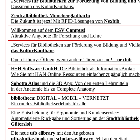
„Services für Bibliotheken zur Förderung von Bildung und Vi
angepasst
Dussmann das KulturKaufhaus.
Zentralbibliothek Mönchengladbach:
Wissenschaftskommunikati
Die Zukunft ist jetzt! Mit RFID-Lösungen von
Nexbib
.
Willkommen auf dem
ESV-Campus
!
konstruktiv!
Attraktive Angebote für Forschung und Lehre
„Services für Bibliotheken zur Förderung von Bildung und Vielfa
Mohr Siebeck übernimmt
das KulturKaufhaus
Open Library: Öffnen, wenn andere Türen zu sind! –
nexbib
und die Zeitschrift für 
H+H Software GmbH
: Die Bibliothek als Information-Broker
Wie Sie mit HAN Online-Ressourcen einfacher zugänglich mach
Francke Attempto
Sobotta Atlas
und die 3D App: Von den ersten Lehrmitteln
in der Anatomie bis zu Complete Anatomy
EBSCO Information Servic
bibliotheca
: DIGITAL – MOBIL – VERNETZT
Recherchefunktionen in
Ein rundes Bibliothekserlebnis für alle
Eine Entscheidung für Ergonomie und Kundenservice:
Automatisierte Rückgabe und Sortierung an der
Stadtbibliothek
Sorbisches Institut neu 
Gütersloh
Geschichte und kulturell
Die neue
utb elibrary
mit den Angeboten
utb-studi-e-book
und
scholars-e-library
geht an den Start