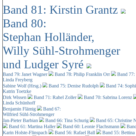
Band 81: Kirstin Grantz
Band 80:
Stephan Holländer,
Willy Sühl-Strohmenger
und Ludger Syré
Band 79: Janet Wagner
Band 78: Philip Franklin Orr
Band 77:
Linda Freyberg
Sabine Wolf (Hrsg.)
Band 75: Denise Rudolph
Band 74: Soph
Katrin Toetzke
Dirk Wissen
Band 71: Rahel Zoller
Band 70: Sabrina Lorenz
Linda Schünhoff
Benjamin Flämig
Band 67:
Wilfried Sühl-Strohmenger
Jan-Pieter Barbian
Band 66: Tina Schurig
Band 65: Christine 
Band 61: Martina Haller
Band 60:
Leonie Flachsmann
Band
Karin Holste-Flinspach
Band 56: Rafael Ball
Band 55: Bettina