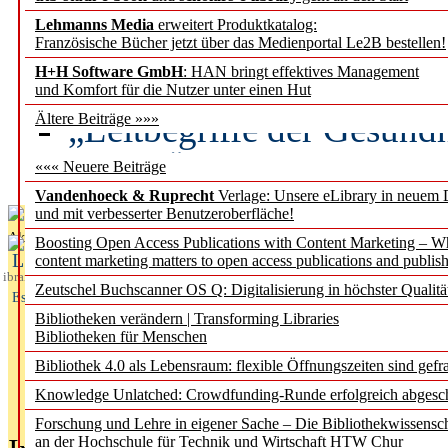
Lehmanns Media
erweitert Produktkatalog:
Künstliche Intelligenz a
Französische Bücher jetzt über das Medienportal Le2B bestellen!
besser zu verstehen
H+H Software GmbH
: HAN bringt effektives Management
und Komfort für die Nutzer unter einen Hut
„Leitbegriffe der Gesund
Ältere Beiträge »»»
des BIÖG erscheinen Ope
««« Neuere Beiträge
Vandenhoeck & Ruprecht
Verlage: Unsere eLibrary in neuem 
und mit verbesserter Benutzeroberfläche!
Aktuelles aus
Boosting Open Access Publications with Content Marketing – 
L
content marketing matters to open access publications and publish
ibrary
Zeutschel Buchscanner OS Q: Digitalisierung in höchster Qualitä
Essentials
Bibliotheken verändern | Transforming Libraries
Bibliotheken für Menschen
Bibliothek 4.0 als Lebensraum: flexible Öffnungszeiten sind gefra
Knowledge Unlatched: Crowdfunding-Runde erfolgreich abgesc
Forschung und Lehre in eigener Sache – Die Bibliothekwissensc
an der Hochschule für Technik und Wirtschaft HTW Chur