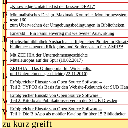
In der Ausgabe
05/2026
(Juni/Juli
„Knowledge Unlatched ist der bessere DEAL”
Bürgerforum fordert mehr Medienb
Minimalistisches Design. Maximale Kontrolle. Monitoringsystem
testo 160
Öffentlichkeit
zum Überwachen der Umgebungsbedingungen in Bibliotheken.
Emerald – Ein Familienverlag mit weltweiter Auswirkung
Jugendliche wollen besseren Schut
Hochschulbibliothek Ansbach als erfolgreicher Pionier im Einsat
bibliothecas neuem Rückgabe- und Sortiersystem flex AMH™
Verbote
Mit ZEDHIA der Unternehmensgeschichte
Mitteleuropas auf der Spur (10.02.2017)
Digitale Langzeit­archi­vierung br
ZEDHIA – Das Onlineportal für Wirtschafts-
KI-Chatbots werden Teil der wiss
und Unternehmensgeschichte (22.11.2016)
Erfolgreicher Einsatz von Open Source Software –
Offene Infrastrukturen für
Teil 3: TYPO3 als Basis für den Website-Relaunch der SUB Ha
Erfolgreicher Einsatz von Open Source Software –
wissenschaftliche Informationssy
Teil 2: Kitodo als Publikationsserver an der SLUB Dresden
Erfolgreicher Einsatz von Open Source Software –
Warum die Debatte über KI-Texte
Teil 1: Die BibApp als mobiler Katalog für über 15 Bibliotheken
zu kurz greift