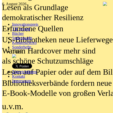
6. August 2026
Lesen als Grundlage
demokratischer Resilienz
Innovationspreis
Erfundene Quellen
TIP Award
Bücher
US-Bibliotheken neue Lieferwege
Stellenmarkt
KongressNews
Sonderhefte
Warum Hardcover mehr sind
Teilen
als schöne Schutzumschläge
Lesen auf Papier oder auf dem Bi
Zitierrichtlinien
Kontakt
Bibliotheksverbände fordern neue
Impresssum
E-Book-Modelle von großen Verl
u.v.m.