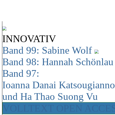
INNOVATIV
Band 99: Sabine Wolf
Band 98: Hannah Schönla
Band 97:
Ioanna Danai Katsougiann
und Ha Thao Suong Vu
VOLLTEXT OPEN ACCE