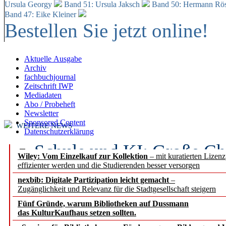
Ursula Georgy
Band 51: Ursula Jaksch
Band 50:
Hermann Rös
Band 47: Eike Kleiner
Bestellen Sie jetzt online!
Aktuelle Ausgabe
Archiv
fachbuchjournal
Zeitschrift IWP
Mediadaten
Abo / Probeheft
Newsletter
Sponsored Content
WEITERE NEWS
Datenschutzerklärung
Schule und KI: Große Ch
Wiley: Vom Einzelkauf zur Kollektion
– mit kuratierten Lizen
effizienter werden und die Studierenden besser versorgen
Voraussetzungen
nexbib: Digitale Partizipation leicht gemacht
–
Zugänglichkeit und Relevanz für die Stadtgesellschaft steigern
Erfolgreiches erstes Hal
Fünf Gründe, warum Bibliotheken auf Dussmann
Segment Research – Ausb
das KulturKaufhaus setzen sollten.