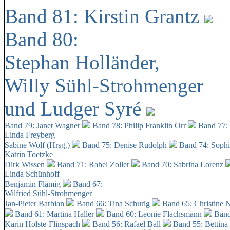
Band 81: Kirstin Grantz
Band 80:
Stephan Holländer,
Willy Sühl-Strohmenger
und Ludger Syré
Band 79: Janet Wagner
Band 78: Philip Franklin Orr
Band 77:
Linda Freyberg
Sabine Wolf (Hrsg.)
Band 75: Denise Rudolph
Band 74: Soph
Katrin Toetzke
Dirk Wissen
Band 71: Rahel Zoller
Band 70: Sabrina Lorenz
Linda Schünhoff
Benjamin Flämig
Band 67:
Wilfried Sühl-Strohmenger
Jan-Pieter Barbian
Band 66: Tina Schurig
Band 65: Christine 
Band 61: Martina Haller
Band 60:
Leonie Flachsmann
Band
Karin Holste-Flinspach
Band 56: Rafael Ball
Band 55: Bettina