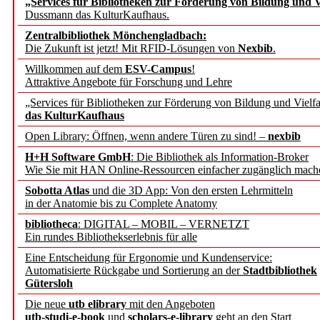
„Services für Bibliotheken zur Förderung von Bildung und Vi
angepasst
Dussmann das KulturKaufhaus.
Zentralbibliothek Mönchengladbach:
Wissenschaftskommunikati
Die Zukunft ist jetzt! Mit RFID-Lösungen von
Nexbib
.
Willkommen auf dem
ESV-Campus
!
konstruktiv!
Attraktive Angebote für Forschung und Lehre
„Services für Bibliotheken zur Förderung von Bildung und Vielfa
Mohr Siebeck übernimmt
das KulturKaufhaus
Open Library: Öffnen, wenn andere Türen zu sind! –
nexbib
und die Zeitschrift für 
H+H Software GmbH
: Die Bibliothek als Information-Broker
Wie Sie mit HAN Online-Ressourcen einfacher zugänglich mach
Francke Attempto
Sobotta Atlas
und die 3D App: Von den ersten Lehrmitteln
in der Anatomie bis zu Complete Anatomy
EBSCO Information Servic
bibliotheca
: DIGITAL – MOBIL – VERNETZT
Recherchefunktionen in
Ein rundes Bibliothekserlebnis für alle
Eine Entscheidung für Ergonomie und Kundenservice:
Automatisierte Rückgabe und Sortierung an der
Stadtbibliothek
Sorbisches Institut neu 
Gütersloh
Geschichte und kulturell
Die neue
utb elibrary
mit den Angeboten
utb-studi-e-book
und
scholars-e-library
geht an den Start