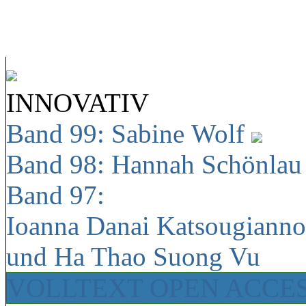
INNOVATIV
Band 99: Sabine Wolf
Band 98: Hannah Schönla
Band 97:
Ioanna Danai Katsougiann
und Ha Thao Suong Vu
VOLLTEXT OPEN ACCE