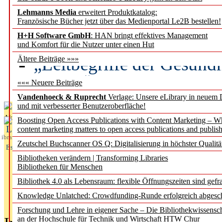
Lehmanns Media
erweitert Produktkatalog:
Künstliche Intelligenz a
Französische Bücher jetzt über das Medienportal Le2B bestellen!
besser zu verstehen
H+H Software GmbH
: HAN bringt effektives Management
und Komfort für die Nutzer unter einen Hut
„Leitbegriffe der Gesund
Ältere Beiträge »»»
des BIÖG erscheinen Ope
««« Neuere Beiträge
Vandenhoeck & Ruprecht
Verlage: Unsere eLibrary in neuem 
und mit verbesserter Benutzeroberfläche!
Aktuelles aus
Boosting Open Access Publications with Content Marketing – 
L
content marketing matters to open access publications and publish
ibrary
Zeutschel Buchscanner OS Q: Digitalisierung in höchster Qualitä
Essentials
Bibliotheken verändern | Transforming Libraries
Bibliotheken für Menschen
Bibliothek 4.0 als Lebensraum: flexible Öffnungszeiten sind gefra
Knowledge Unlatched: Crowdfunding-Runde erfolgreich abgesc
Forschung und Lehre in eigener Sache – Die Bibliothekwissensc
an der Hochschule für Technik und Wirtschaft HTW Chur