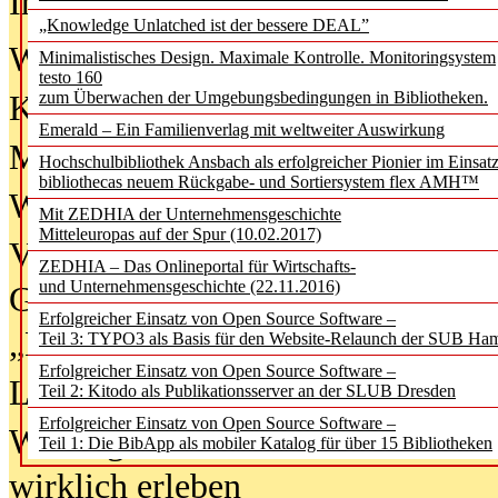
In der Ausgabe
06/2026
(August 20
„Knowledge Unlatched ist der bessere DEAL”
Was Hochschul­bibliotheken von i
Minimalistisches Design. Maximale Kontrolle. Monitoringsystem
testo 160
zum Überwachen der Umgebungsbedingungen in Bibliotheken.
Kinder in der digitalen Welt
Emerald – Ein Familienverlag mit weltweiter Auswirkung
Metadaten als Infrastruktur
Hochschulbibliothek Ansbach als erfolgreicher Pionier im Einsat
bibliothecas neuem Rückgabe- und Sortiersystem flex AMH™
Wenn Bots katalogisieren
Mit ZEDHIA der Unternehmensgeschichte
Mitteleuropas auf der Spur (10.02.2017)
Von Abschlusskleidern bis
ZEDHIA – Das Onlineportal für Wirtschafts-
und Unternehmensgeschichte (22.11.2016)
Geisterjagd-Ausrüstung in der
Erfolgreicher Einsatz von Open Source Software –
„Library of Things“ unterwegs
Teil 3: TYPO3 als Basis für den Website-Relaunch der SUB Ha
Erfolgreicher Einsatz von Open Source Software –
Lesen als Infrastrukturaufgabe
Teil 2: Kitodo als Publikationsserver an der SLUB Dresden
Erfolgreicher Einsatz von Open Source Software –
Wie Jugendliche Social Media
Teil 1: Die BibApp als mobiler Katalog für über 15 Bibliotheken
wirklich erleben