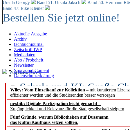
Ursula Georgy
Band 51: Ursula Jaksch
Band 50:
Hermann Rös
Band 47: Eike Kleiner
Bestellen Sie jetzt online!
Aktuelle Ausgabe
Archiv
fachbuchjournal
Zeitschrift IWP
Mediadaten
Abo / Probeheft
Newsletter
Sponsored Content
WEITERE NEWS
Datenschutzerklärung
Schule und KI: Große Ch
Wiley: Vom Einzelkauf zur Kollektion
– mit kuratierten Lizen
effizienter werden und die Studierenden besser versorgen
Voraussetzungen
nexbib: Digitale Partizipation leicht gemacht
–
Zugänglichkeit und Relevanz für die Stadtgesellschaft steigern
Erfolgreiches erstes Hal
Fünf Gründe, warum Bibliotheken auf Dussmann
Segment Research – Ausb
das KulturKaufhaus setzen sollten.