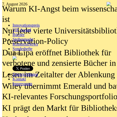
7. August 2026
Warum KI-Angst beim wissenschaft
ist
Innovationspreis
Nur jede vierte Universitätsbibliot
TIP Award
Bücher
Preservation-Policy
Stellenmarkt
KongressNews
Sonderhefte
Dua Lipa eröffnet Bibliothek für
Teilen
verbotene und zensierte Bücher in
Lesen im Zeitalter der Ablenkung
Zitierrichtlinien
Kontakt
Wiley übernimmt Emerald und ba
Impresssum
KI-relevantes Forschungsportfolio
KI prägt den Markt für Bibliothe