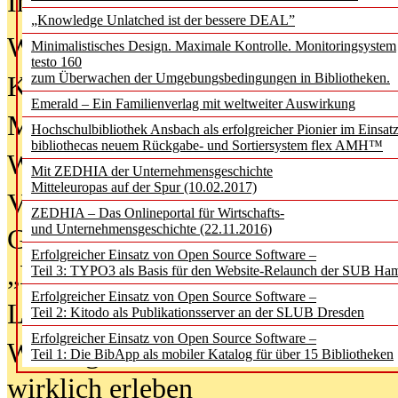
In der Ausgabe
06/2026
(August 20
„Knowledge Unlatched ist der bessere DEAL”
Was Hochschul­bibliotheken von i
Minimalistisches Design. Maximale Kontrolle. Monitoringsystem
testo 160
zum Überwachen der Umgebungsbedingungen in Bibliotheken.
Kinder in der digitalen Welt
Emerald – Ein Familienverlag mit weltweiter Auswirkung
Metadaten als Infrastruktur
Hochschulbibliothek Ansbach als erfolgreicher Pionier im Einsat
bibliothecas neuem Rückgabe- und Sortiersystem flex AMH™
Wenn Bots katalogisieren
Mit ZEDHIA der Unternehmensgeschichte
Mitteleuropas auf der Spur (10.02.2017)
Von Abschlusskleidern bis
ZEDHIA – Das Onlineportal für Wirtschafts-
und Unternehmensgeschichte (22.11.2016)
Geisterjagd-Ausrüstung in der
Erfolgreicher Einsatz von Open Source Software –
„Library of Things“ unterwegs
Teil 3: TYPO3 als Basis für den Website-Relaunch der SUB Ha
Erfolgreicher Einsatz von Open Source Software –
Lesen als Infrastrukturaufgabe
Teil 2: Kitodo als Publikationsserver an der SLUB Dresden
Erfolgreicher Einsatz von Open Source Software –
Wie Jugendliche Social Media
Teil 1: Die BibApp als mobiler Katalog für über 15 Bibliotheken
wirklich erleben