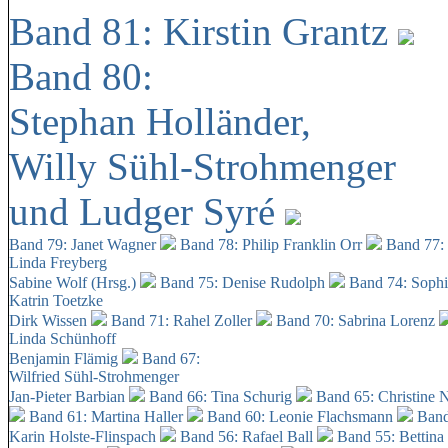
Band 81: Kirstin Grantz
Band 80:
Stephan Holländer,
Willy Sühl-Strohmenger
und Ludger Syré
Band 79: Janet Wagner
Band 78: Philip Franklin Orr
Band 77:
Linda Freyberg
Sabine Wolf (Hrsg.)
Band 75: Denise Rudolph
Band 74: Soph
Katrin Toetzke
Dirk Wissen
Band 71: Rahel Zoller
Band 70: Sabrina Lorenz
Linda Schünhoff
Benjamin Flämig
Band 67:
Wilfried Sühl-Strohmenger
Jan-Pieter Barbian
Band 66: Tina Schurig
Band 65: Christine 
Band 61: Martina Haller
Band 60:
Leonie Flachsmann
Band
Karin Holste-Flinspach
Band 56: Rafael Ball
Band 55: Bettina