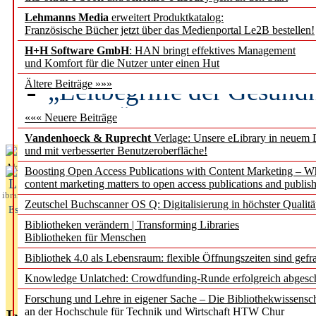
Lehmanns Media
erweitert Produktkatalog:
Künstliche Intelligenz a
Französische Bücher jetzt über das Medienportal Le2B bestellen!
besser zu verstehen
H+H Software GmbH
: HAN bringt effektives Management
und Komfort für die Nutzer unter einen Hut
„Leitbegriffe der Gesund
Ältere Beiträge »»»
des BIÖG erscheinen Ope
««« Neuere Beiträge
Vandenhoeck & Ruprecht
Verlage: Unsere eLibrary in neuem 
und mit verbesserter Benutzeroberfläche!
Aktuelles aus
Boosting Open Access Publications with Content Marketing – 
L
content marketing matters to open access publications and publish
ibrary
Zeutschel Buchscanner OS Q: Digitalisierung in höchster Qualitä
Essentials
Bibliotheken verändern | Transforming Libraries
Bibliotheken für Menschen
Bibliothek 4.0 als Lebensraum: flexible Öffnungszeiten sind gefra
Knowledge Unlatched: Crowdfunding-Runde erfolgreich abgesc
Forschung und Lehre in eigener Sache – Die Bibliothekwissensc
an der Hochschule für Technik und Wirtschaft HTW Chur