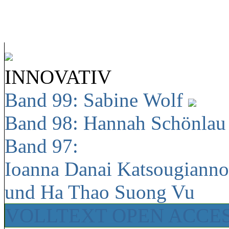
INNOVATIV
Band 99: Sabine Wolf
Band 98: Hannah Schönla
Band 97:
Ioanna Danai Katsougiann
und Ha Thao Suong Vu
VOLLTEXT OPEN ACCE