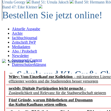
Ursula Georgy
Band 51: Ursula Jaksch
Band 50:
Hermann Rös
Band 47: Eike Kleiner
Bestellen Sie jetzt online!
Aktuelle Ausgabe
Archiv
fachbuchjournal
Zeitschrift IWP
Mediadaten
Abo / Probeheft
Newsletter
Sponsored Content
WEITERE NEWS
Datenschutzerklärung
Schule und KI: Große Ch
Wiley: Vom Einzelkauf zur Kollektion
– mit kuratierten Lizen
effizienter werden und die Studierenden besser versorgen
Voraussetzungen
nexbib: Digitale Partizipation leicht gemacht
–
Zugänglichkeit und Relevanz für die Stadtgesellschaft steigern
Erfolgreiches erstes Hal
Fünf Gründe, warum Bibliotheken auf Dussmann
Segment Research – Ausb
das KulturKaufhaus setzen sollten.