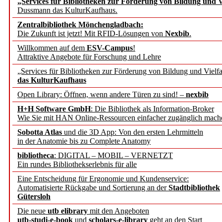
„Services für Bibliotheken zur Förderung von Bildung und Vi
angepasst
Dussmann das KulturKaufhaus.
Zentralbibliothek Mönchengladbach:
Wissenschaftskommunikati
Die Zukunft ist jetzt! Mit RFID-Lösungen von
Nexbib
.
Willkommen auf dem
ESV-Campus
!
konstruktiv!
Attraktive Angebote für Forschung und Lehre
„Services für Bibliotheken zur Förderung von Bildung und Vielfa
Mohr Siebeck übernimmt
das KulturKaufhaus
Open Library: Öffnen, wenn andere Türen zu sind! –
nexbib
und die Zeitschrift für 
H+H Software GmbH
: Die Bibliothek als Information-Broker
Wie Sie mit HAN Online-Ressourcen einfacher zugänglich mach
Francke Attempto
Sobotta Atlas
und die 3D App: Von den ersten Lehrmitteln
in der Anatomie bis zu Complete Anatomy
EBSCO Information Servic
bibliotheca
: DIGITAL – MOBIL – VERNETZT
Recherchefunktionen in
Ein rundes Bibliothekserlebnis für alle
Eine Entscheidung für Ergonomie und Kundenservice:
Automatisierte Rückgabe und Sortierung an der
Stadtbibliothek
Sorbisches Institut neu 
Gütersloh
Geschichte und kulturell
Die neue
utb elibrary
mit den Angeboten
utb-studi-e-book
und
scholars-e-library
geht an den Start