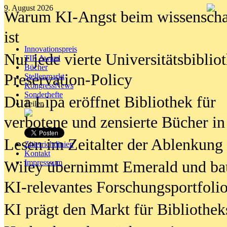
9. August 2026
Warum KI-Angst beim wissenschaft
ist
Innovationspreis
Nur jede vierte Universitätsbibliot
TIP Award
Bücher
Preservation-Policy
Stellenmarkt
KongressNews
Sonderhefte
Dua Lipa eröffnet Bibliothek für
Teilen
verbotene und zensierte Bücher in
Lesen im Zeitalter der Ablenkung
Zitierrichtlinien
Kontakt
Wiley übernimmt Emerald und ba
Impresssum
KI-relevantes Forschungsportfolio
KI prägt den Markt für Bibliothe