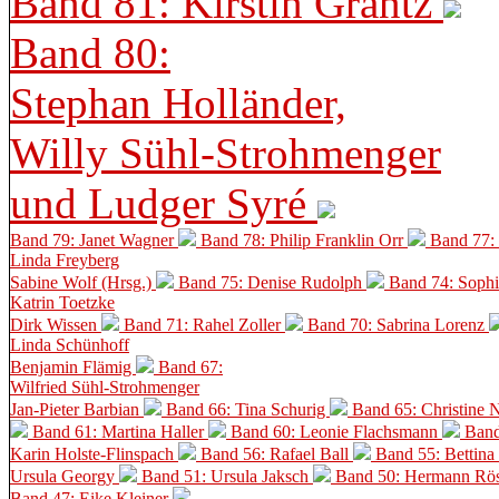
Band 81: Kirstin Grantz
Band 80:
Stephan Holländer,
Willy Sühl-Strohmenger
und Ludger Syré
Band 79: Janet Wagner
Band 78: Philip Franklin Orr
Band 77:
Linda Freyberg
Sabine Wolf (Hrsg.)
Band 75: Denise Rudolph
Band 74: Soph
Katrin Toetzke
Dirk Wissen
Band 71: Rahel Zoller
Band 70: Sabrina Lorenz
Linda Schünhoff
Benjamin Flämig
Band 67:
Wilfried Sühl-Strohmenger
Jan-Pieter Barbian
Band 66: Tina Schurig
Band 65: Christine 
Band 61: Martina Haller
Band 60:
Leonie Flachsmann
Band
Karin Holste-Flinspach
Band 56: Rafael Ball
Band 55: Bettina
Ursula Georgy
Band 51: Ursula Jaksch
Band 50:
Hermann Rös
Band 47: Eike Kleiner