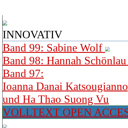
INNOVATIV
Band 99: Sabine Wolf
Band 98: Hannah Schönla
Band 97:
Ioanna Danai Katsougiann
und Ha Thao Suong Vu
VOLLTEXT OPEN ACCE