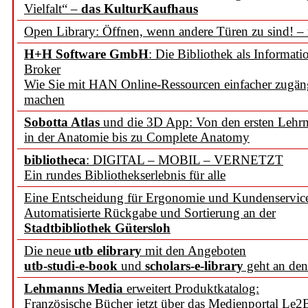
Vielfalt“ –
das KulturKaufhaus
Open Library: Öffnen, wenn andere Türen zu sind! –
H+H Software GmbH
: Die Bibliothek als Informati
Broker
Wie Sie mit HAN Online-Ressourcen einfacher zugän
machen
Sobotta Atlas
und die 3D App: Von den ersten Lehrm
in der Anatomie bis zu Complete Anatomy
bibliotheca
: DIGITAL – MOBIL – VERNETZT
Ein rundes Bibliothekserlebnis für alle
Eine Entscheidung für Ergonomie und Kundenservic
Automatisierte Rückgabe und Sortierung an der
Stadtbibliothek Gütersloh
Die neue
utb elibrary
mit den Angeboten
utb-studi-e-book
und
scholars-e-library
geht an den
Lehmanns Media
erweitert Produktkatalog:
Französische Bücher jetzt über das Medienportal Le2