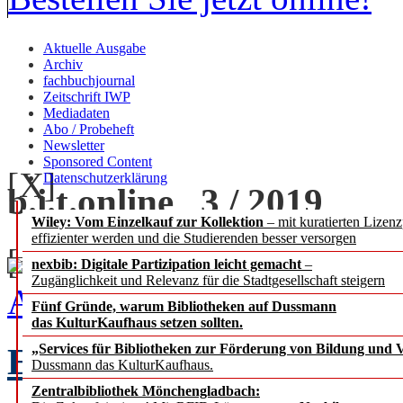
Aktuelle Ausgabe
Archiv
fachbuchjournal
Zeitschrift IWP
Mediadaten
Abo / Probeheft
Newsletter
Sponsored Content
[X]
Datenschutzerklärung
b.i.t.
online
3 / 2019
Wiley: Vom Einzelkauf zur Kollektion
– mit kuratierten Lizen
effizienter werden und die Studierenden besser versorgen
[+] zoom
nexbib: Digitale Partizipation leicht gemacht
–
Zugänglichkeit und Relevanz für die Stadtgesellschaft steigern
Ausgabe 3 / 2019 als PDF
Fünf Gründe, warum Bibliotheken auf Dussmann
das KulturKaufhaus setzen sollten.
EDITORIAL
„Services für Bibliotheken zur Förderung von Bildung und Vi
Chefredak
Dussmann das KulturKaufhaus.
Zentralbibliothek Mönchengladbach: