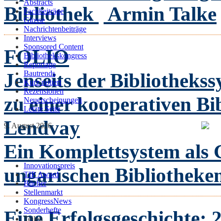
Abstracts
Bibliothek
Armin Talke
Fachbeiträge
Glosse
Nachrichtenbeiträge
Interviews
Sponsored Content
FOLIO
Bibliothekskongress
Reportage
Jenseits der Bibliothek
Bautrends
Kurz notiert
Rezensionen
zu einer kooperativen Bi
Neuerscheinungen
Letzte Seite
Lendvay
9. August 2026
Ein Komplettsystem als 
Innovationspreis
ungarischen Bibliotheke
TIP Award
Bücher
Stellenmarkt
KongressNews
Sonderhefte
Eine Erfolgsgeschichte: 2
Teilen