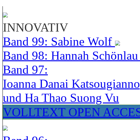
INNOVATIV
Band 99: Sabine Wolf
Band 98: Hannah Schönla
Band 97:
Ioanna Danai Katsougiann
und Ha Thao Suong Vu
VOLLTEXT OPEN ACCE