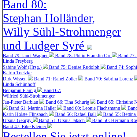
Band 80:
Stephan Holländer,
Willy Sühl-Strohmenger
und Ludger Syré
Band 79: Janet Wagner
Band 78: Philip Franklin Orr
Band 77:
Linda Freyberg
Sabine Wolf (Hrsg.)
Band 75: Denise Rudolph
Band 74: Soph
Katrin Toetzke
Dirk Wissen
Band 71: Rahel Zoller
Band 70: Sabrina Lorenz
Linda Schünhoff
Benjamin Flämig
Band 67:
Wilfried Sühl-Strohmenger
Jan-Pieter Barbian
Band 66: Tina Schurig
Band 65: Christine 
Band 61: Martina Haller
Band 60:
Leonie Flachsmann
Band
Karin Holste-Flinspach
Band 56: Rafael Ball
Band 55: Bettina
Ursula Georgy
Band 51: Ursula Jaksch
Band 50:
Hermann Rös
Band 47: Eike Kleiner
Bestellen Sie jetzt online!