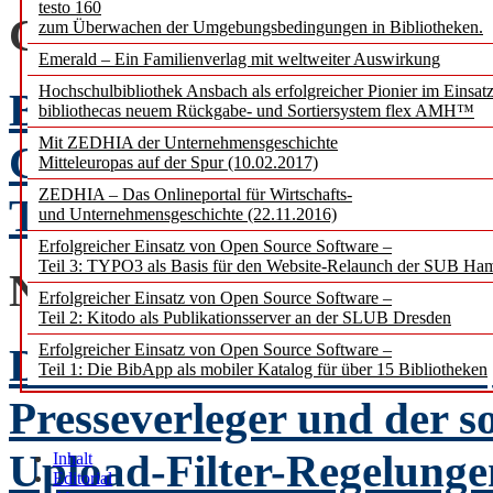
testo 160
GLOSSE
zum Überwachen der Umgebungsbedingungen in Bibliotheken.
Emerald – Ein Familienverlag mit weltweiter Auswirkung
Hochschulbibliothek Ansbach als erfolgreicher Pionier im Einsat
BIBLIOTHEKEN in Verg
bibliothecas neuem Rückgabe- und Sortiersystem flex AMH™
Mit ZEDHIA der Unternehmensgeschichte
Georg Ruppelt
Mitteleuropas auf der Spur (10.02.2017)
ZEDHIA – Das Onlineportal für Wirtschafts-
Teil III: Frühe Neuzeit
und Unternehmensgeschichte (22.11.2016)
Erfolgreicher Einsatz von Open Source Software –
Teil 3: TYPO3 als Basis für den Website-Relaunch der SUB Ha
NACHRICHTENBEIT
Erfolgreicher Einsatz von Open Source Software –
Teil 2: Kitodo als Publikationsserver an der SLUB Dresden
Die Relevanz des Leistun
Erfolgreicher Einsatz von Open Source Software –
Teil 1: Die BibApp als mobiler Katalog für über 15 Bibliotheken
Presseverleger und der 
Upload-Filter-Regelunge
Inhalt
Editorial