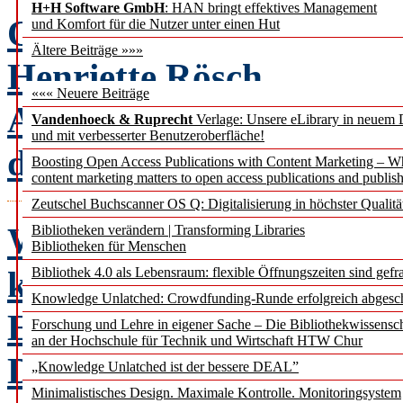
H+H Software GmbH
: HAN bringt effektives Management
Open Access als Zumutu
und Komfort für die Nutzer unter einen Hut
Ältere Beiträge »»»
Henriette Rösch
««« Neuere Beiträge
Auswirkungen der Open-
Vandenhoeck & Ruprecht
Verlage: Unsere eLibrary in neuem 
und mit verbesserter Benutzeroberfläche!
die Erwerbungs- und Bes
Boosting Open Access Publications with Content Marketing – 
content marketing matters to open access publications and publish
Zeutschel Buchscanner OS Q: Digitalisierung in höchster Qualitä
Wer, wie, was – und wie
Bibliotheken verändern | Transforming Libraries
Bibliotheken für Menschen
kompliziert?
Jutta Ber
Bibliothek 4.0 als Lebensraum: flexible Öffnungszeiten sind gefra
Knowledge Unlatched: Crowdfunding-Runde erfolgreich abgesc
Eine Auseinandersetzung 
Forschung und Lehre in eigener Sache – Die Bibliothekwissensc
an der Hochschule für Technik und Wirtschaft HTW Chur
DIN ISO 690
„Knowledge Unlatched ist der bessere DEAL”
Minimalistisches Design. Maximale Kontrolle. Monitoringsystem