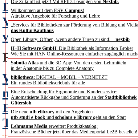
Die Zukunft ist jetzt! Mit RFID-Lösungen von
Nexbib
.
Die Bibliothek der Zukun
Willkommen auf dem
ESV-Campus
!
Attraktive Angebote für Forschung und Lehre
Vielleicht gar nicht so re
„Services für Bibliotheken zur Förderung von Bildung und Vielfa
das KulturKaufhaus
vorstellt?
Open Library: Öffnen, wenn andere Türen zu sind! –
nexbib
H+H Software GmbH
: Die Bibliothek als Information-Broker
FACHBEITRÄGE
Wie Sie mit HAN Online-Ressourcen einfacher zugänglich mach
Sobotta Atlas
und die 3D App: Von den ersten Lehrmitteln
in der Anatomie bis zu Complete Anatomy
Warum eBooks das Leben
bibliotheca
: DIGITAL – MOBIL – VERNETZT
Ein rundes Bibliothekserlebnis für alle
machen.
Eine Entscheidung für Ergonomie und Kundenservice:
Automatisierte Rückgabe und Sortierung an der
Stadtbibliothek
Gütersloh
Ein Update von A bis F.
Die neue
utb elibrary
mit den Angeboten
utb-studi-e-book
und
scholars-e-library
geht an den Start
Tholen-Wandel
Lehmanns Media
erweitert Produktkatalog:
Französische Bücher jetzt über das Medienportal Le2B bestellen!