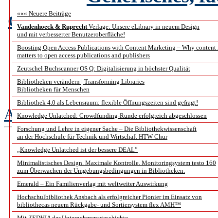
disziplinübergreifende
««« Neuere Beiträge
Vandenhoeck & Ruprecht
Verlage: Unsere eLibrary in neuem Design
und mit verbesserter Benutzeroberfläche!
Boosting Open Access Publications with Content Marketing – Why content
matters to open access publications and publishers
Beispiel: FDM der Stift
Zeutschel Buchscanner OS Q: Digitalisierung in höchster Qualität
Bibliotheken verändern | Transforming Libraries
Hil
Bibliotheken für Menschen
Bibliothek 4.0 als Lebensraum: flexible Öffnungszeiten sind gefragt!
Annette Strauch
Knowledge Unlatched: Crowdfunding-Runde erfolgreich abgeschlossen
Forschung und Lehre in eigener Sache – Die Bibliothekwissenschaft
an der Hochschule für Technik und Wirtschaft HTW Chur
Zwischen DEAL, Ope
„Knowledge Unlatched ist der bessere DEAL”
Minimalistisches Design. Maximale Kontrolle. Monitoringsystem testo 160
Subs
zum Überwachen der Umgebungsbedingungen in Bibliotheken.
Emerald – Ein Familienverlag mit weltweiter Auswirkung
Aktuelle Trends
Hochschulbibliothek Ansbach als erfolgreicher Pionier im Einsatz von
bibliothecas neuem Rückgabe- und Sortiersystem flex AMH™
Mit ZEDHIA der Unternehmensgeschichte