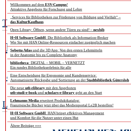
Universitätsbibl
Willkommen auf dem
ESV-Campus
!
Attraktive Angebote für Forschung und Lehre
„Services für Bibliotheken zur Förderung von Bildung und Vielfalt“ –
Thomas Bürger
das KulturKaufhaus
Open Library: Öffnen, wenn andere Türen zu sind! –
nexbib
H+H Software GmbH
: Die Bibliothek als Information-Broker
Wie Sie mit HAN Online-Ressourcen einfacher zugänglich machen
Dokumentspezifische Nu
Sobotta Atlas
und die 3D App: Von den ersten Lehrmitteln
in der Anatomie bis zu Complete Anatomy
Qu
bibliotheca
: DIGITAL – MOBIL – VERNETZT
Ein rundes Bibliothekserlebnis für alle
am Beispiel der Digita
Eine Entscheidung für Ergonomie und Kundenservice:
Automatisierte Rückgabe und Sortierung an der
Stadtbibliothek Gütersloh
Landes
Die neue
utb elibrary
mit den Angeboten
utb-studi-e-book
und
scholars-e-library
geht an den Start
Lehmanns Media
erweitert Produktkatalog:
Ludger Syré
Französische Bücher jetzt über das Medienportal Le2B bestellen!
H+H Software GmbH
: HAN bringt effektives Management
und Komfort für die Nutzer unter einen Hut
Generisches, fä
Ältere Beiträge »»»