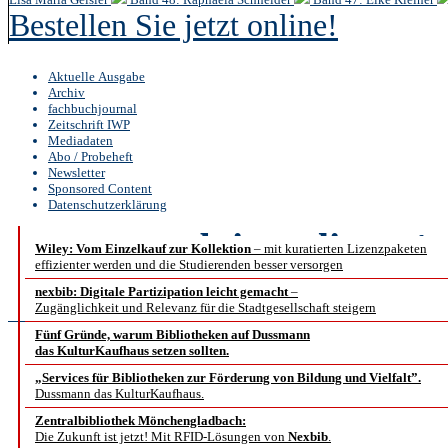
Bestellen Sie jetzt online!
Aktuelle Ausgabe
Archiv
fachbuchjournal
Zeitschrift IWP
Mediadaten
Abo / Probeheft
Newsletter
Sponsored Content
Datenschutzerklärung
b.i.t.
online
1 /
Wiley: Vom Einzelkauf zur Kollektion
– mit kuratierten Lizenzpaketen
effizienter werden und die Studierenden besser versorgen
Fachbeiträ
nexbib: Digitale Partizipation leicht gemacht
–
Zugänglichkeit und Relevanz für die Stadtgesellschaft steigern
Fünf Gründe, warum Bibliotheken auf Dussmann
das KulturKaufhaus setzen sollten.
Die Bibliothek als Wi
„Services für Bibliotheken zur Förderung von Bildung und Vielfalt”.
Dussmann das KulturKaufhaus.
600 Jahre Unive
Zentralbibliothek Mönchengladbach:
Die Zukunft ist jetzt! Mit RFID-Lösungen von
Nexbib
.