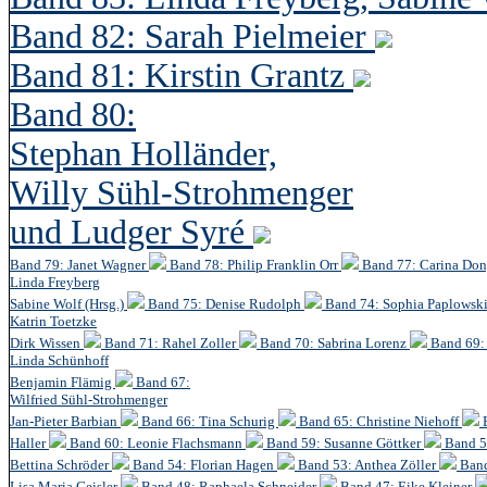
Band 82: Sarah Pielmeier
Band 81: Kirstin Grantz
Band 80:
Stephan Holländer,
Willy Sühl-Strohmenger
und Ludger Syré
Band 79: Janet Wagner
Band 78: Philip Franklin Orr
Band 77: Carina Do
Linda Freyberg
Sabine Wolf (Hrsg.)
Band 75: Denise Rudolph
Band 74: Sophia Paplowsk
Katrin Toetzke
Dirk Wissen
Band 71: Rahel Zoller
Band 70: Sabrina Lorenz
Band 69: 
Linda Schünhoff
Benjamin Flämig
Band 67:
Wilfried Sühl-Strohmenger
Jan-Pieter Barbian
Band 66: Tina Schurig
Band 65: Christine Niehoff
Haller
Band 60:
Leonie Flachsmann
Band 59: Susanne Göttker
Band 5
Bettina Schröder
Band 54: Florian Hagen
Band 53: Anthea Zöller
Band
Lisa Maria Geisler
Band 48:
Raphaela Schneider
Band 47: Eike Kleiner