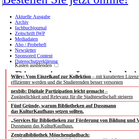
Aktuelle Ausgabe
Archiv
fachbuchjournal
Zeitschrift IWP
Mediadaten
Abo / Probeheft
Newsletter
Sponsored Content
Datenschutzerklärung
Kasten ausblenden
Die meisten Leser der b.i
Wiley: Vom Einzelkauf zur Kollektion
– mit kuratierten Lizen
effizienter werden und die Studierenden besser versorgen
Passwort, denn sie haben
nexbib: Digitale Partizipation leicht gemacht
–
Zugänglichkeit und Relevanz für die Stadtgesellschaft steigern
IP-Nummer.
Fünf Gründe, warum Bibliotheken auf Dussmann
das KulturKaufhaus setzen sollten.
Wenn Sie aber persönlich
„Services für Bibliotheken zur Förderung von Bildung und Vi
Dussmann das KulturKaufhaus.
Beiträge zugreifen, bitte
Zentralbibliothek Mönchengladbach: