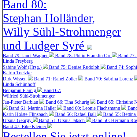
Band 80:
Stephan Holländer,
Willy Sühl-Strohmenger
und Ludger Syré
Band 79: Janet Wagner
Band 78: Philip Franklin Orr
Band 77:
Linda Freyberg
Sabine Wolf (Hrsg.)
Band 75: Denise Rudolph
Band 74: Soph
Katrin Toetzke
Dirk Wissen
Band 71: Rahel Zoller
Band 70: Sabrina Lorenz
Linda Schünhoff
Benjamin Flämig
Band 67:
Wilfried Sühl-Strohmenger
Jan-Pieter Barbian
Band 66: Tina Schurig
Band 65: Christine 
Band 61: Martina Haller
Band 60:
Leonie Flachsmann
Band
Karin Holste-Flinspach
Band 56: Rafael Ball
Band 55: Bettina
Ursula Georgy
Band 51: Ursula Jaksch
Band 50:
Hermann Rös
Band 47: Eike Kleiner
Bestellen Sie jetzt online!