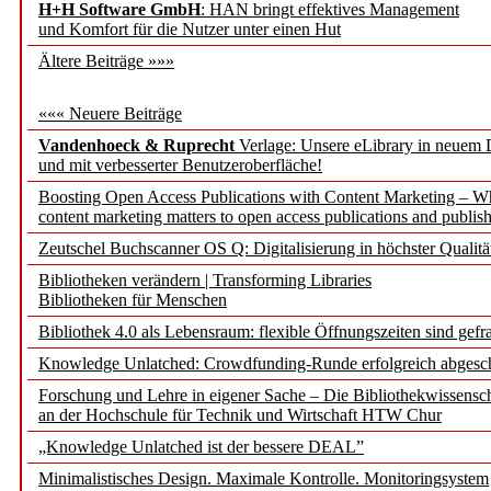
H+H Software GmbH
: HAN bringt effektives Management
und Komfort für die Nutzer unter einen Hut
Ältere Beiträge »»»
««« Neuere Beiträge
Vandenhoeck & Ruprecht
Verlage: Unsere eLibrary in neuem 
und mit verbesserter Benutzeroberfläche!
Boosting Open Access Publications with Content Marketing – 
content marketing matters to open access publications and publish
Zeutschel Buchscanner OS Q: Digitalisierung in höchster Qualitä
Bibliotheken verändern | Transforming Libraries
Bibliotheken für Menschen
Bibliothek 4.0 als Lebensraum: flexible Öffnungszeiten sind gefra
Knowledge Unlatched: Crowdfunding-Runde erfolgreich abgesc
Forschung und Lehre in eigener Sache – Die Bibliothekwissensc
an der Hochschule für Technik und Wirtschaft HTW Chur
„Knowledge Unlatched ist der bessere DEAL”
Minimalistisches Design. Maximale Kontrolle. Monitoringsystem