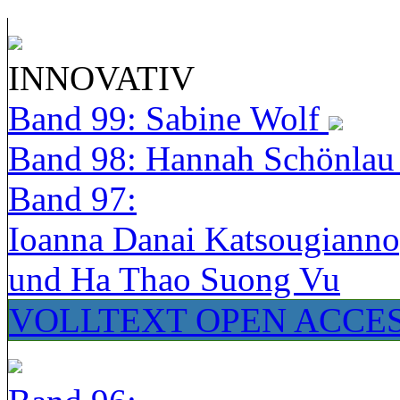
INNOVATIV
Band 99: Sabine Wolf
Band 98: Hannah Schönla
Band 97:
Ioanna Danai Katsougiann
und Ha Thao Suong Vu
VOLLTEXT OPEN ACCE