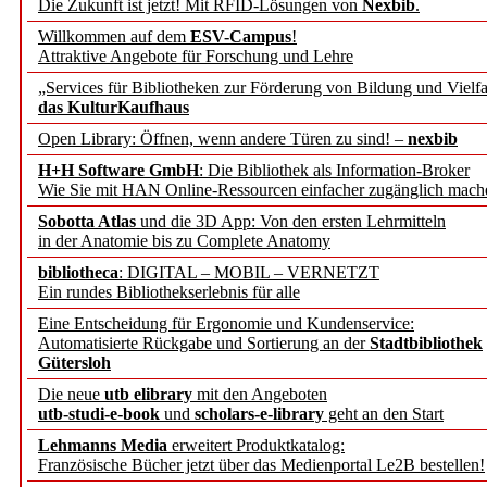
Die Zukunft ist jetzt! Mit RFID-Lösungen von
Nexbib
.
geschehen,
Willkommen auf dem
ESV-Campus
!
Attraktive Angebote für Forschung und Lehre
sich kurz
als Abonnent/in
„Services für Bibliotheken zur Förderung von Bildung und Vielfa
neues persönliches Passw
das KulturKaufhaus
Open Library: Öffnen, wenn andere Türen zu sind! –
nexbib
– Ihre b.i.t.online Abo-B
H+H Software GmbH
: Die Bibliothek als Information-Broker
Wie Sie mit HAN Online-Ressourcen einfacher zugänglich mach
Kasten ausblenden nur
Sobotta Atlas
und die 3D App: Von den ersten Lehrmitteln
mit Cookie-Erlaubnis!
in der Anatomie bis zu Complete Anatomy
OK
Abonnieren
|
Abo registrieren
|
Passwort vergessen?
Nein
bibliotheca
: DIGITAL – MOBIL – VERNETZT
Um den Kasten auszublenden wird eine Cookie
Sie können den
vollständ
?
Ein rundes Bibliothekserlebnis für alle
gesetzt,
die keine persönliche Informationen beinhaltet.
Eine Entscheidung für Ergonomie und Kundenservice:
Automatisierte Rückgabe und Sortierung an der
Stadtbibliothek
Gütersloh
Die neue
utb elibrary
mit den Angeboten
utb-studi-e-book
und
scholars-e-library
geht an den Start
Lehmanns Media
erweitert Produktkatalog:
Französische Bücher jetzt über das Medienportal Le2B bestellen!