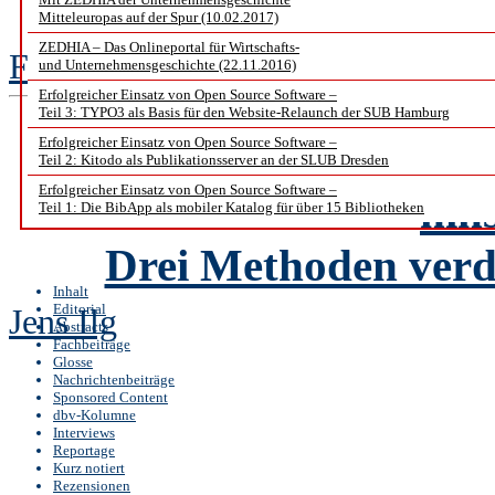
und ihrem strategischen 
Mitteleuropas auf der Spur (10.02.2017)
ZEDHIA – Das Onlineportal für Wirtschafts-
Frédéric Döhl und Dorothea Zec
und Unternehmensgeschichte (22.11.2016)
Erfolgreicher Einsatz von Open Source Software –
Teil 3: TYPO3 als Basis für den Website-Relaunch der SUB Hamburg
Was machen unsere
Erfolgreicher Einsatz von Open Source Software –
Teil 2: Kitodo als Publikationsserver an der SLUB Dresden
Erfolgreicher Einsatz von Open Source Software –
hin
Teil 1: Die BibApp als mobiler Katalog für über 15 Bibliotheken
Drei Methoden verd
Inhalt
Editorial
Jens Ilg
Abstracts
Fachbeiträge
Glosse
Nachrichtenbeiträge
Sponsored Content
dbv-Kolumne
Interviews
Reportage
Kurz notiert
Rezensionen