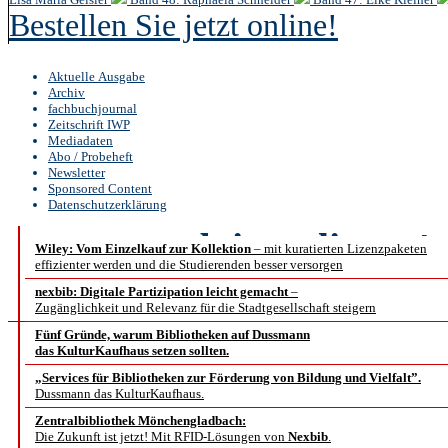
Bestellen Sie jetzt online!
Aktuelle Ausgabe
Archiv
fachbuchjournal
Zeitschrift IWP
Mediadaten
Abo / Probeheft
Newsletter
Sponsored Content
Datenschutzerklärung
b.i.t.
online
4 /
Wiley: Vom Einzelkauf zur Kollektion
– mit kuratierten Lizenzpaketen
effizienter werden und die Studierenden besser versorgen
Fachbeiträ
nexbib: Digitale Partizipation leicht gemacht
–
Zugänglichkeit und Relevanz für die Stadtgesellschaft steigern
Fünf Gründe, warum Bibliotheken auf Dussmann
das KulturKaufhaus setzen sollten.
FAIR-Lösungen zu
„Services für Bibliotheken zur Förderung von Bildung und Vielfalt”.
Dussmann das KulturKaufhaus.
Veröffentlichun
Zentralbibliothek Mönchengladbach:
Die Zukunft ist jetzt! Mit RFID-Lösungen von
Nexbib
.