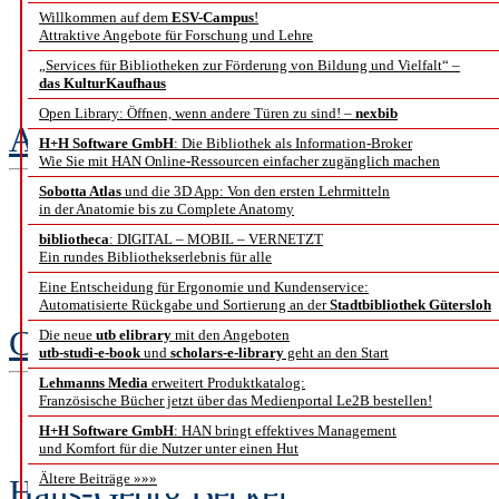
im Kontext der NF
Willkommen auf dem
ESV-Campus
!
Attraktive Angebote für Forschung und Lehre
„Services für Bibliotheken zur Förderung von Bildung und Vielfalt“ –
Universitätsbi
das KulturKaufhaus
Open Library: Öffnen, wenn andere Türen zu sind! –
nexbib
Annette Strauch
H+H Software GmbH
: Die Bibliothek als Information-Broker
Wie Sie mit HAN Online-Ressourcen einfacher zugänglich machen
Sobotta Atlas
und die 3D App: Von den ersten Lehrmitteln
in der Anatomie bis zu Complete Anatomy
Elektronisches Publ
bibliotheca
: DIGITAL – MOBIL – VERNETZT
Ein rundes Bibliothekserlebnis für alle
Die Perspekti
Eine Entscheidung für Ergonomie und Kundenservice:
Automatisierte Rückgabe und Sortierung an der
Stadtbibliothek Gütersloh
Christoph Müller
Die neue
utb elibrary
mit den Angeboten
utb-studi-e-book
und
scholars-e-library
geht an den Start
Lehmanns Media
erweitert Produktkatalog:
Französische Bücher jetzt über das Medienportal Le2B bestellen!
Der Katalog als vi
H+H Software GmbH
: HAN bringt effektives Management
und Komfort für die Nutzer unter einen Hut
Ältere Beiträge »»»
Hans-Georg Becker