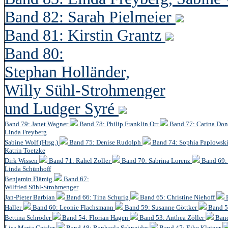
Band 82: Sarah Pielmeier
Band 81: Kirstin Grantz
Band 80:
Stephan Holländer,
Willy Sühl-Strohmenger
und Ludger Syré
Band 79: Janet Wagner
Band 78: Philip Franklin Orr
Band 77: Carina Do
Linda Freyberg
Sabine Wolf (Hrsg.)
Band 75: Denise Rudolph
Band 74: Sophia Paplowsk
Katrin Toetzke
Dirk Wissen
Band 71: Rahel Zoller
Band 70: Sabrina Lorenz
Band 69: 
Linda Schünhoff
Benjamin Flämig
Band 67:
Wilfried Sühl-Strohmenger
Jan-Pieter Barbian
Band 66: Tina Schurig
Band 65: Christine Niehoff
Haller
Band 60:
Leonie Flachsmann
Band 59: Susanne Göttker
Band 5
Bettina Schröder
Band 54: Florian Hagen
Band 53: Anthea Zöller
Band
Lisa Maria Geisler
Band 48:
Raphaela Schneider
Band 47: Eike Kleiner