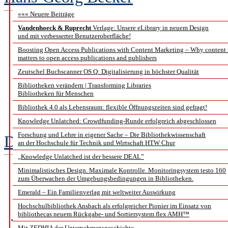
««« Neuere Beiträge
Vandenhoeck & Ruprecht
Verlage: Unsere eLibrary in neuem Design
Analoge Objekte, d
und mit verbesserter Benutzeroberfläche!
Boosting Open Access Publications with Content Marketing – Why content
Neue Wege für die P
matters to open access publications and publishers
Zeutschel Buchscanner OS Q: Digitalisierung in höchster Qualität
Sam
Bibliotheken verändern | Transforming Libraries
Bibliotheken für Menschen
Bibliothek 4.0 als Lebensraum: flexible Öffnungszeiten sind gefragt!
Ein Wer
Knowledge Unlatched: Crowdfunding-Runde erfolgreich abgeschlossen
Forschung und Lehre in eigener Sache – Die Bibliothekwissenschaft
Dr. Katharina Eck, Dr. Lydia Kais
an der Hochschule für Technik und Wirtschaft HTW Chur
„Knowledge Unlatched ist der bessere DEAL”
Minimalistisches Design. Maximale Kontrolle. Monitoringsystem testo 160
Digital Huma
zum Überwachen der Umgebungsbedingungen in Bibliotheken.
Emerald – Ein Familienverlag mit weltweiter Auswirkung
Zu den neuen Regeln für 
Hochschulbibliothek Ansbach als erfolgreicher Pionier im Einsatz von
bibliothecas neuem Rückgabe- und Sortiersystem flex AMH™
Mit ZEDHIA der Unternehmensgeschichte