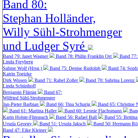
Band 80:
Stephan Holländer,
Willy Sühl-Strohmenger
und Ludger Syré
Band 79: Janet Wagner
Band 78: Philip Franklin Orr
Band 77:
Linda Freyberg
Sabine Wolf (Hrsg.)
Band 75: Denise Rudolph
Band 74: Soph
Katrin Toetzke
Dirk Wissen
Band 71: Rahel Zoller
Band 70: Sabrina Lorenz
Linda Schünhoff
Benjamin Flämig
Band 67:
Wilfried Sühl-Strohmenger
Jan-Pieter Barbian
Band 66: Tina Schurig
Band 65: Christine 
Band 61: Martina Haller
Band 60:
Leonie Flachsmann
Ban
Karin Holste-Flinspach
Band 56: Rafael Ball
Band 55: Bettin
Ursula Georgy
Band 51: Ursula Jaksch
Band 50:
Hermann Rös
Band 47: Eike Kleiner