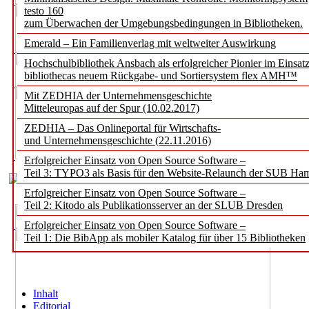
testo 160
zum Überwachen der Umgebungsbedingungen in Bibliotheken.
Emerald – Ein Familienverlag mit weltweiter Auswirkung
Hochschulbibliothek Ansbach als erfolgreicher Pionier im Einsat
bibliothecas neuem Rückgabe- und Sortiersystem flex AMH™
Mit ZEDHIA der Unternehmensgeschichte
Mitteleuropas auf der Spur (10.02.2017)
ZEDHIA – Das Onlineportal für Wirtschafts-
und Unternehmensgeschichte (22.11.2016)
Erfolgreicher Einsatz von Open Source Software –
Teil 3: TYPO3 als Basis für den Website-Relaunch der SUB Ha
Erfolgreicher Einsatz von Open Source Software –
Teil 2: Kitodo als Publikationsserver an der SLUB Dresden
Erfolgreicher Einsatz von Open Source Software –
Teil 1: Die BibApp als mobiler Katalog für über 15 Bibliotheken
Inhalt
Editorial