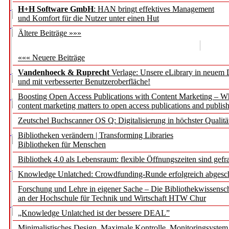
H+H Software GmbH
: HAN bringt effektives Management
und Komfort für die Nutzer unter einen Hut
Ältere Beiträge »»»
««« Neuere Beiträge
Vandenhoeck & Ruprecht
Verlage: Unsere eLibrary in neuem 
und mit verbesserter Benutzeroberfläche!
Boosting Open Access Publications with Content Marketing – 
content marketing matters to open access publications and publish
Zeutschel Buchscanner OS Q: Digitalisierung in höchster Qualitä
Bibliotheken verändern | Transforming Libraries
Bibliotheken für Menschen
Bibliothek 4.0 als Lebensraum: flexible Öffnungszeiten sind gefra
Knowledge Unlatched: Crowdfunding-Runde erfolgreich abgesc
Forschung und Lehre in eigener Sache – Die Bibliothekwissensc
an der Hochschule für Technik und Wirtschaft HTW Chur
„Knowledge Unlatched ist der bessere DEAL”
Minimalistisches Design. Maximale Kontrolle. Monitoringsystem