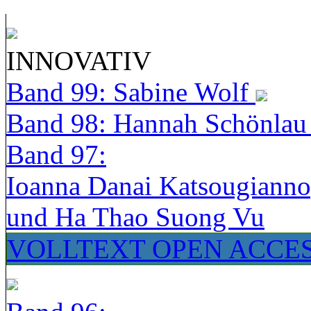
INNOVATIV
Band 99: Sabine Wolf
Band 98: Hannah Schönla
Band 97:
Ioanna Danai Katsougiann
und Ha Thao Suong Vu
VOLLTEXT OPEN ACCE