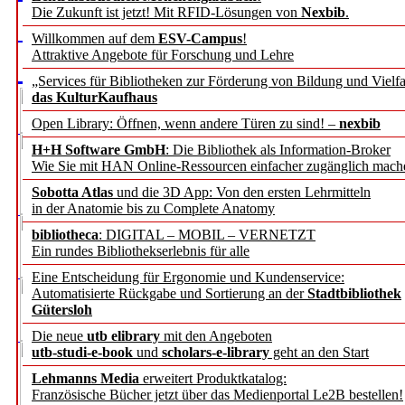
Die Zukunft ist jetzt! Mit RFID-Lösungen von
Nexbib
.
Willkommen auf dem
ESV-Campus
!
Attraktive Angebote für Forschung und Lehre
„Services für Bibliotheken zur Förderung von Bildung und Vielfa
das KulturKaufhaus
Open Library: Öffnen, wenn andere Türen zu sind! –
nexbib
H+H Software GmbH
: Die Bibliothek als Information-Broker
Wie Sie mit HAN Online-Ressourcen einfacher zugänglich mach
Sobotta Atlas
und die 3D App: Von den ersten Lehrmitteln
in der Anatomie bis zu Complete Anatomy
bibliotheca
: DIGITAL – MOBIL – VERNETZT
Ein rundes Bibliothekserlebnis für alle
Eine Entscheidung für Ergonomie und Kundenservice:
Automatisierte Rückgabe und Sortierung an der
Stadtbibliothek
Gütersloh
Die neue
utb elibrary
mit den Angeboten
utb-studi-e-book
und
scholars-e-library
geht an den Start
Lehmanns Media
erweitert Produktkatalog:
Französische Bücher jetzt über das Medienportal Le2B bestellen!