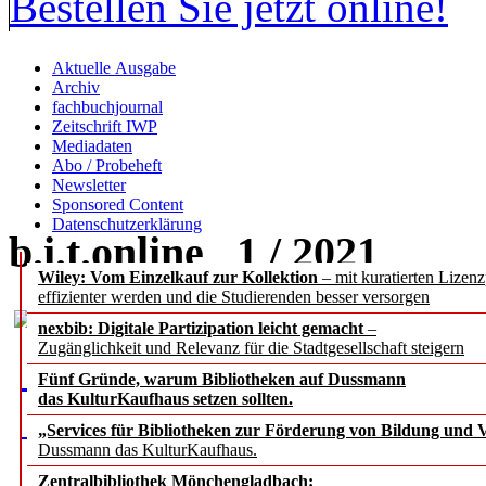
Bestellen Sie jetzt online!
Aktuelle Ausgabe
Archiv
fachbuchjournal
Zeitschrift IWP
Mediadaten
Abo / Probeheft
Newsletter
Sponsored Content
Datenschutzerklärung
b.i.t.
online
1 / 2021
Wiley: Vom Einzelkauf zur Kollektion
– mit kuratierten Lizen
effizienter werden und die Studierenden besser versorgen
nexbib: Digitale Partizipation leicht gemacht
–
Zugänglichkeit und Relevanz für die Stadtgesellschaft steigern
Fünf Gründe, warum Bibliotheken auf Dussmann
das KulturKaufhaus setzen sollten.
„Services für Bibliotheken zur Förderung von Bildung und Vi
Dussmann das KulturKaufhaus.
Zentralbibliothek Mönchengladbach: