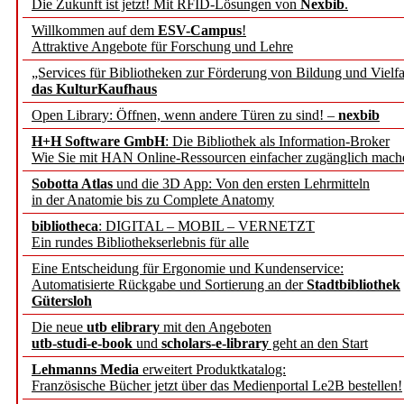
Die Zukunft ist jetzt! Mit RFID-Lösungen von
Nexbib
.
geschehen,
Willkommen auf dem
ESV-Campus
!
Attraktive Angebote für Forschung und Lehre
sich kurz
als Abonnent/in
„Services für Bibliotheken zur Förderung von Bildung und Vielfa
neues persönliches Passw
das KulturKaufhaus
Open Library: Öffnen, wenn andere Türen zu sind! –
nexbib
– Ihre b.i.t.online Abo-B
H+H Software GmbH
: Die Bibliothek als Information-Broker
Wie Sie mit HAN Online-Ressourcen einfacher zugänglich mach
Kasten ausblenden nur
Sobotta Atlas
und die 3D App: Von den ersten Lehrmitteln
mit Cookie-Erlaubnis!
in der Anatomie bis zu Complete Anatomy
OK
Abonnieren
|
Abo registrieren
|
Passwort vergessen?
Nein
bibliotheca
: DIGITAL – MOBIL – VERNETZT
Um den Kasten auszublenden wird eine Cookie
Sie können den
vollständ
?
Ein rundes Bibliothekserlebnis für alle
gesetzt,
die keine persönliche Informationen beinhaltet.
Eine Entscheidung für Ergonomie und Kundenservice:
Automatisierte Rückgabe und Sortierung an der
Stadtbibliothek
Gütersloh
Die neue
utb elibrary
mit den Angeboten
utb-studi-e-book
und
scholars-e-library
geht an den Start
Lehmanns Media
erweitert Produktkatalog:
Französische Bücher jetzt über das Medienportal Le2B bestellen!