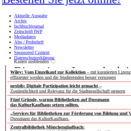
Aktuelle Ausgabe
Archiv
fachbuchjournal
Zeitschrift IWP
Mediadaten
Abo / Probeheft
Newsletter
Sponsored Content
Datenschutzerklärung
Kasten ausblenden
Die meisten Leser der b.i
Wiley: Vom Einzelkauf zur Kollektion
– mit kuratierten Lizen
effizienter werden und die Studierenden besser versorgen
Passwort, denn sie haben
nexbib: Digitale Partizipation leicht gemacht
–
Zugänglichkeit und Relevanz für die Stadtgesellschaft steigern
IP-Nummer.
Fünf Gründe, warum Bibliotheken auf Dussmann
das KulturKaufhaus setzen sollten.
Wenn Sie aber persönlich
„Services für Bibliotheken zur Förderung von Bildung und Vi
Dussmann das KulturKaufhaus.
Beiträge zugreifen, bitte
Zentralbibliothek Mönchengladbach: