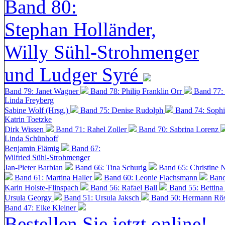
Band 80:
Stephan Holländer,
Willy Sühl-Strohmenger
und Ludger Syré
Band 79: Janet Wagner
Band 78: Philip Franklin Orr
Band 77:
Linda Freyberg
Sabine Wolf (Hrsg.)
Band 75: Denise Rudolph
Band 74: Soph
Katrin Toetzke
Dirk Wissen
Band 71: Rahel Zoller
Band 70: Sabrina Lorenz
Linda Schünhoff
Benjamin Flämig
Band 67:
Wilfried Sühl-Strohmenger
Jan-Pieter Barbian
Band 66: Tina Schurig
Band 65: Christine 
Band 61: Martina Haller
Band 60:
Leonie Flachsmann
Band
Karin Holste-Flinspach
Band 56: Rafael Ball
Band 55: Bettina
Ursula Georgy
Band 51: Ursula Jaksch
Band 50:
Hermann Rös
Band 47: Eike Kleiner
Bestellen Sie jetzt online!