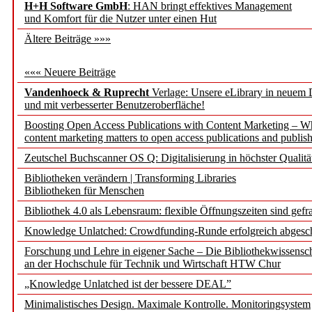
H+H Software GmbH
: HAN bringt effektives Management
und Komfort für die Nutzer unter einen Hut
Ältere Beiträge »»»
««« Neuere Beiträge
Vandenhoeck & Ruprecht
Verlage: Unsere eLibrary in neuem 
und mit verbesserter Benutzeroberfläche!
Boosting Open Access Publications with Content Marketing – 
content marketing matters to open access publications and publish
Zeutschel Buchscanner OS Q: Digitalisierung in höchster Qualitä
Bibliotheken verändern | Transforming Libraries
Bibliotheken für Menschen
Bibliothek 4.0 als Lebensraum: flexible Öffnungszeiten sind gefra
Knowledge Unlatched: Crowdfunding-Runde erfolgreich abgesc
Forschung und Lehre in eigener Sache – Die Bibliothekwissensc
an der Hochschule für Technik und Wirtschaft HTW Chur
„Knowledge Unlatched ist der bessere DEAL”
Minimalistisches Design. Maximale Kontrolle. Monitoringsystem