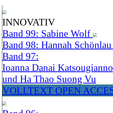
INNOVATIV
Band 99: Sabine Wolf
Band 98: Hannah Schönla
Band 97:
Ioanna Danai Katsougiann
und Ha Thao Suong Vu
VOLLTEXT OPEN ACCE