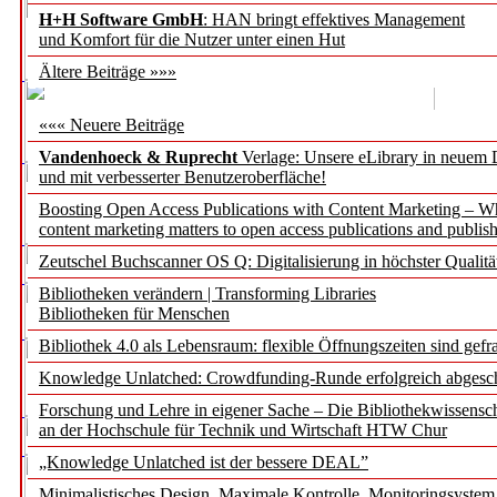
H+H Software GmbH
: HAN bringt effektives Management
und Komfort für die Nutzer unter einen Hut
Ältere Beiträge »»»
««« Neuere Beiträge
Vandenhoeck & Ruprecht
Verlage: Unsere eLibrary in neuem 
und mit verbesserter Benutzeroberfläche!
Boosting Open Access Publications with Content Marketing – 
content marketing matters to open access publications and publish
Zeutschel Buchscanner OS Q: Digitalisierung in höchster Qualitä
Bibliotheken verändern | Transforming Libraries
Bibliotheken für Menschen
Bibliothek 4.0 als Lebensraum: flexible Öffnungszeiten sind gefra
Knowledge Unlatched: Crowdfunding-Runde erfolgreich abgesc
Forschung und Lehre in eigener Sache – Die Bibliothekwissensc
an der Hochschule für Technik und Wirtschaft HTW Chur
„Knowledge Unlatched ist der bessere DEAL”
Minimalistisches Design. Maximale Kontrolle. Monitoringsystem