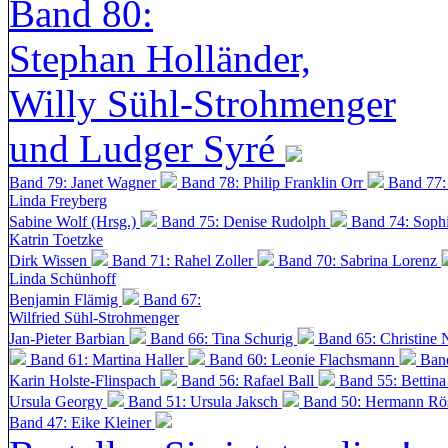
Band 80:
Stephan Holländer,
Willy Sühl-Strohmenger
und Ludger Syré
Band 79: Janet Wagner
Band 78: Philip Franklin Orr
Band 77:
Linda Freyberg
Sabine Wolf (Hrsg.)
Band 75: Denise Rudolph
Band 74: Soph
Katrin Toetzke
Dirk Wissen
Band 71: Rahel Zoller
Band 70: Sabrina Lorenz
Linda Schünhoff
Benjamin Flämig
Band 67:
Wilfried Sühl-Strohmenger
Jan-Pieter Barbian
Band 66: Tina Schurig
Band 65: Christine 
Band 61: Martina Haller
Band 60:
Leonie Flachsmann
Ban
Karin Holste-Flinspach
Band 56: Rafael Ball
Band 55: Bettin
Ursula Georgy
Band 51: Ursula Jaksch
Band 50:
Hermann Rös
Band 47: Eike Kleiner