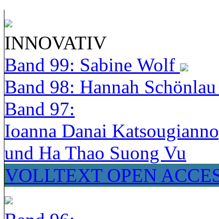
INNOVATIV
Band 99: Sabine Wolf
Band 98: Hannah Schönla
Band 97:
Ioanna Danai Katsougiann
und Ha Thao Suong Vu
VOLLTEXT OPEN ACCE