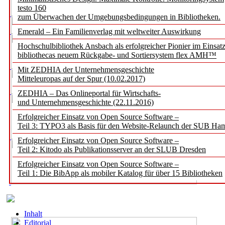
testo 160
zum Überwachen der Umgebungsbedingungen in Bibliotheken.
Emerald – Ein Familienverlag mit weltweiter Auswirkung
Hochschulbibliothek Ansbach als erfolgreicher Pionier im Einsat
bibliothecas neuem Rückgabe- und Sortiersystem flex AMH™
Mit ZEDHIA der Unternehmensgeschichte
Mitteleuropas auf der Spur (10.02.2017)
ZEDHIA – Das Onlineportal für Wirtschafts-
und Unternehmensgeschichte (22.11.2016)
Erfolgreicher Einsatz von Open Source Software –
Teil 3: TYPO3 als Basis für den Website-Relaunch der SUB Ha
Erfolgreicher Einsatz von Open Source Software –
Teil 2: Kitodo als Publikationsserver an der SLUB Dresden
Erfolgreicher Einsatz von Open Source Software –
Teil 1: Die BibApp als mobiler Katalog für über 15 Bibliotheken
Inhalt
Editorial