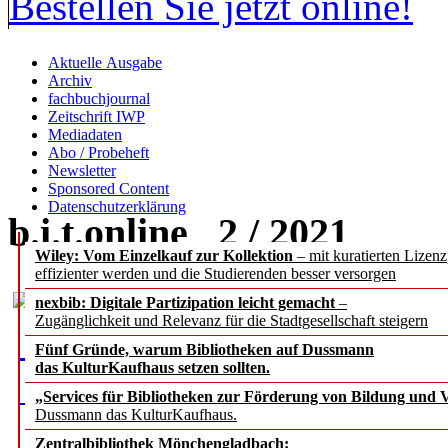
Bestellen Sie jetzt online!
Aktuelle Ausgabe
Archiv
fachbuchjournal
Zeitschrift IWP
Mediadaten
Abo / Probeheft
Newsletter
Sponsored Content
Datenschutzerklärung
b.i.t.
online
2 / 2021
Wiley: Vom Einzelkauf zur Kollektion
– mit kuratierten Lizen
effizienter werden und die Studierenden besser versorgen
nexbib: Digitale Partizipation leicht gemacht
–
Zugänglichkeit und Relevanz für die Stadtgesellschaft steigern
Fünf Gründe, warum Bibliotheken auf Dussmann
das KulturKaufhaus setzen sollten.
„Services für Bibliotheken zur Förderung von Bildung und Vi
Dussmann das KulturKaufhaus.
Zentralbibliothek Mönchengladbach: