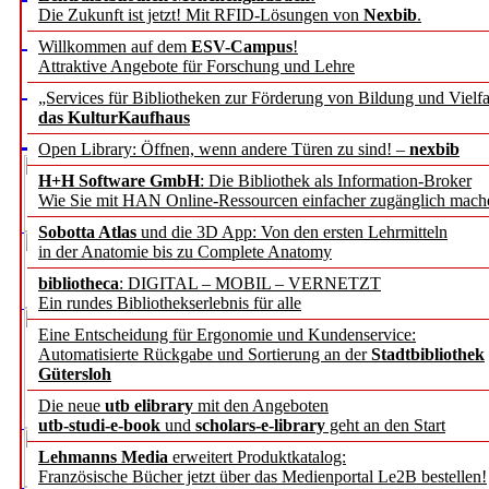
Die Zukunft ist jetzt! Mit RFID-Lösungen von
Nexbib
.
Willkommen auf dem
ESV-Campus
!
Attraktive Angebote für Forschung und Lehre
„Services für Bibliotheken zur Förderung von Bildung und Vielfa
das KulturKaufhaus
Open Library: Öffnen, wenn andere Türen zu sind! –
nexbib
H+H Software GmbH
: Die Bibliothek als Information-Broker
Wie Sie mit HAN Online-Ressourcen einfacher zugänglich mach
Sobotta Atlas
und die 3D App: Von den ersten Lehrmitteln
in der Anatomie bis zu Complete Anatomy
bibliotheca
: DIGITAL – MOBIL – VERNETZT
Ein rundes Bibliothekserlebnis für alle
Eine Entscheidung für Ergonomie und Kundenservice:
Automatisierte Rückgabe und Sortierung an der
Stadtbibliothek
Gütersloh
Die neue
utb elibrary
mit den Angeboten
utb-studi-e-book
und
scholars-e-library
geht an den Start
Lehmanns Media
erweitert Produktkatalog:
Französische Bücher jetzt über das Medienportal Le2B bestellen!