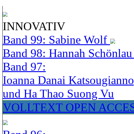
INNOVATIV
Band 99: Sabine Wolf
Band 98: Hannah Schönla
Band 97:
Ioanna Danai Katsougiann
und Ha Thao Suong Vu
VOLLTEXT OPEN ACCE