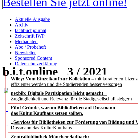
Bestellen Sie jetzt online!
Aktuelle Ausgabe
Archiv
fachbuchjournal
Zeitschrift IWP
Mediadaten
Abo / Probeheft
Newsletter
Sponsored Content
Datenschutzerklärung
b.i.t.
online
3 / 2021
Wiley: Vom Einzelkauf zur Kollektion
– mit kuratierten Lizen
effizienter werden und die Studierenden besser versorgen
nexbib: Digitale Partizipation leicht gemacht
–
Zugänglichkeit und Relevanz für die Stadtgesellschaft steigern
Fünf Gründe, warum Bibliotheken auf Dussmann
das KulturKaufhaus setzen sollten.
„Services für Bibliotheken zur Förderung von Bildung und Vi
Dussmann das KulturKaufhaus.
Zentralbibliothek Mönchengladbach: