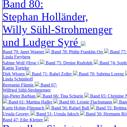
Band 80:
Stephan Holländer,
Willy Sühl-Strohmenger
und Ludger Syré
Band 79: Janet Wagner
Band 78: Philip Franklin Orr
Band 77:
Linda Freyberg
Sabine Wolf (Hrsg.)
Band 75: Denise Rudolph
Band 74: Soph
Katrin Toetzke
Dirk Wissen
Band 71: Rahel Zoller
Band 70: Sabrina Lorenz
Linda Schünhoff
Benjamin Flämig
Band 67:
Wilfried Sühl-Strohmenger
Jan-Pieter Barbian
Band 66: Tina Schurig
Band 65: Christine 
Band 61: Martina Haller
Band 60:
Leonie Flachsmann
Ban
Karin Holste-Flinspach
Band 56: Rafael Ball
Band 55: Bettin
Ursula Georgy
Band 51: Ursula Jaksch
Band 50:
Hermann Rös
Band 47: Eike Kleiner