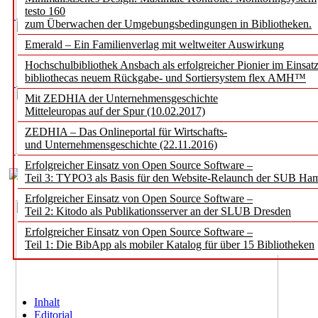
testo 160
zum Überwachen der Umgebungsbedingungen in Bibliotheken.
Emerald – Ein Familienverlag mit weltweiter Auswirkung
Hochschulbibliothek Ansbach als erfolgreicher Pionier im Einsat
bibliothecas neuem Rückgabe- und Sortiersystem flex AMH™
Mit ZEDHIA der Unternehmensgeschichte
Mitteleuropas auf der Spur (10.02.2017)
ZEDHIA – Das Onlineportal für Wirtschafts-
und Unternehmensgeschichte (22.11.2016)
Erfolgreicher Einsatz von Open Source Software –
Teil 3: TYPO3 als Basis für den Website-Relaunch der SUB Ha
Erfolgreicher Einsatz von Open Source Software –
Teil 2: Kitodo als Publikationsserver an der SLUB Dresden
Erfolgreicher Einsatz von Open Source Software –
Teil 1: Die BibApp als mobiler Katalog für über 15 Bibliotheken
Inhalt
Editorial