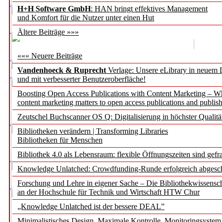
H+H Software GmbH
: HAN bringt effektives Management
und Komfort für die Nutzer unter einen Hut
Ältere Beiträge »»»
««« Neuere Beiträge
Vandenhoeck & Ruprecht
Verlage: Unsere eLibrary in neuem 
und mit verbesserter Benutzeroberfläche!
Boosting Open Access Publications with Content Marketing – 
content marketing matters to open access publications and publish
Zeutschel Buchscanner OS Q: Digitalisierung in höchster Qualitä
Bibliotheken verändern | Transforming Libraries
Bibliotheken für Menschen
Bibliothek 4.0 als Lebensraum: flexible Öffnungszeiten sind gefra
Knowledge Unlatched: Crowdfunding-Runde erfolgreich abgesc
Forschung und Lehre in eigener Sache – Die Bibliothekwissensc
an der Hochschule für Technik und Wirtschaft HTW Chur
„Knowledge Unlatched ist der bessere DEAL”
Minimalistisches Design. Maximale Kontrolle. Monitoringsystem