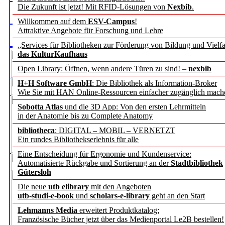
Die Zukunft ist jetzt! Mit RFID-Lösungen von
Nexbib
.
Willkommen auf dem
ESV-Campus
!
Attraktive Angebote für Forschung und Lehre
„Services für Bibliotheken zur Förderung von Bildung und Vielfa
das KulturKaufhaus
Open Library: Öffnen, wenn andere Türen zu sind! –
nexbib
H+H Software GmbH
: Die Bibliothek als Information-Broker
Wie Sie mit HAN Online-Ressourcen einfacher zugänglich mach
Sobotta Atlas
und die 3D App: Von den ersten Lehrmitteln
in der Anatomie bis zu Complete Anatomy
bibliotheca
: DIGITAL – MOBIL – VERNETZT
Ein rundes Bibliothekserlebnis für alle
Eine Entscheidung für Ergonomie und Kundenservice:
Automatisierte Rückgabe und Sortierung an der
Stadtbibliothek
Gütersloh
Die neue
utb elibrary
mit den Angeboten
utb-studi-e-book
und
scholars-e-library
geht an den Start
Lehmanns Media
erweitert Produktkatalog:
Französische Bücher jetzt über das Medienportal Le2B bestellen!