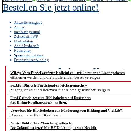
Bestellen Sie jetzt online!
Aktuelle Ausgabe
Archiv
fachbuchjournal
Zeitschrift IWP
Mediadaten
Abo / Probeheft
Newsletter
Sponsored Content
Datenschutzerklärung
b.i.t.
online
6 /
Wiley: Vom Einzelkauf zur Kollektion
– mit kuratierten Lizenzpaketen
effizienter werden und die Studierenden besser versorgen
Schwerpunkt Swiss Li
nexbib: Digitale Partizipation leicht gemacht
–
Zugänglichkeit und Relevanz für die Stadtgesellschaft steigern
Platform (S
Fünf Gründe, warum Bibliotheken auf Dussmann
das KulturKaufhaus setzen sollten.
„Services für Bibliotheken zur Förderung von Bildung und Vielfalt”.
Dussmann das KulturKaufhaus.
Swisscovery – Ein
Zentralbibliothek Mönchengladbach:
Die Zukunft ist jetzt! Mit RFID-Lösungen von
Nexbib
.