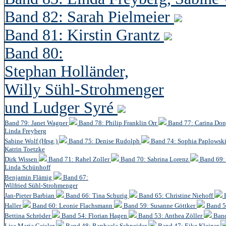
Band 82: Sarah Pielmeier
Band 81: Kirstin Grantz
Band 80:
Stephan Holländer,
Willy Sühl-Strohmenger
und Ludger Syré
Band 79: Janet Wagner
Band 78: Philip Franklin Orr
Band 77: Carina Do
Linda Freyberg
Sabine Wolf (Hrsg.)
Band 75: Denise Rudolph
Band 74: Sophia Paplowsk
Katrin Toetzke
Dirk Wissen
Band 71: Rahel Zoller
Band 70: Sabrina Lorenz
Band 69: 
Linda Schünhoff
Benjamin Flämig
Band 67:
Wilfried Sühl-Strohmenger
Jan-Pieter Barbian
Band 66: Tina Schurig
Band 65: Christine Niehoff
Haller
Band 60:
Leonie Flachsmann
Band 59: Susanne Göttker
Band 5
Bettina Schröder
Band 54: Florian Hagen
Band 53: Anthea Zöller
Band
Lisa Maria Geisler
Band 48:
Raphaela Schneider
Band 47: Eike Kleiner