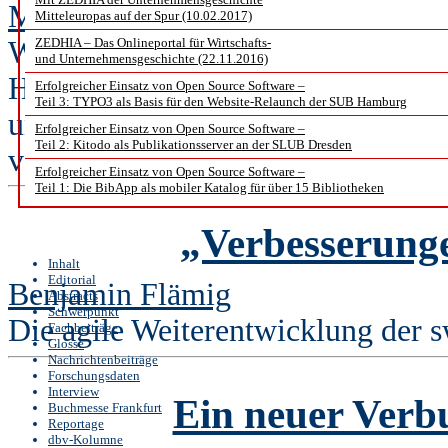
Madeleine Boxler Klopfenstein, M
Mitteleuropas auf der Spur (10.02.2017)
Warum SLSP? Das große Integrati
ZEDHIA – Das Onlineportal für Wirtschafts-
und Unternehmensgeschichte (22.11.2016)
Hochschulbibliotheken fördern
Erfolgreicher Einsatz von Open Source Software –
Teil 3: TYPO3 als Basis für den Website-Relaunch der SUB Hamburg
und sein Potenzial für die univers
Erfolgreicher Einsatz von Open Source Software –
Teil 2: Kitodo als Publikationsserver an der SLUB Dresden
verwirklichen.
Erfolgreicher Einsatz von Open Source Software –
Teil 1: Die BibApp als mobiler Katalog für über 15 Bibliotheken
„Verbesserung
Inhalt
Editorial
Benjamin Flämig
Abstracts
Schwerpunkt
Die agile Weiterentwicklung der 
Fachbeiträge
Glosse
Nachrichtenbeiträge
Forschungsdaten
Interview
Ein neuer Verb
Buchmesse Frankfurt
Reportage
dbv-Kolumne