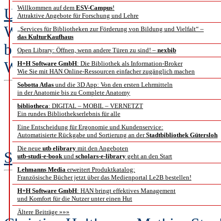
Willkommen auf dem
ESV-Campus
!
Ulrike Holtkamp
Attraktive Angebote für Forschung und Lehre
Was bedeutete die Einführung von
„Services für Bibliotheken zur Förderung von Bildung und Vielfalt“ –
das KulturKaufhaus
beteiligte Bibliotheken?
Open Library: Öffnen, wenn andere Türen zu sind! –
nexbib
Wie reflektiert SLSP die zurückli
H+H Software GmbH
: Die Bibliothek als Information-Broker
Wie Sie mit HAN Online-Ressourcen einfacher zugänglich machen
Sobotta Atlas
und die 3D App: Von den ersten Lehrmitteln
in der Anatomie bis zu Complete Anatomy
Vom Verbund IDS Basel
bibliotheca
: DIGITAL – MOBIL – VERNETZT
Ein rundes Bibliothekserlebnis für alle
Eine Entscheidung für Ergonomie und Kundenservice:
Automatisierte Rückgabe und Sortierung an der
Stadtbibliothek Gütersloh
Die neue
utb elibrary
mit den Angeboten
Stefanie Lind und Astrid Piscazzi
utb-studi-e-book
und
scholars-e-library
geht an den Start
Lehmanns Media
erweitert Produktkatalog:
Französische Bücher jetzt über das Medienportal Le2B bestellen!
H+H Software GmbH
: HAN bringt effektives Management
Ein Bibliotheks
und Komfort für die Nutzer unter einen Hut
Ältere Beiträge »»»