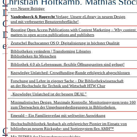
Christian Holtkamp, Mathias Stock
««« Neuere Beiträge
Das Ende der individuellen Arbei
Vandenhoeck & Ruprecht
Verlage: Unsere eLibrary in neuem Design
Cloudsystem in meine Infrastrukt
und mit verbesserter Benutzeroberfläche!
Boosting Open Access Publications with Content Marketing – Why content
Die Eigenständigkeit in den Arbe
matters to open access publications and publishers
einer gemeinschaftlichen Lösung 
Zeutschel Buchscanner OS Q: Digitalisierung in höchster Qualität
Bibliotheken verändern | Transforming Libraries
Bibliotheken für Menschen
Bibliothek 4.0 als Lebensraum: flexible Öffnungszeiten sind gefragt!
Die Swiss Library Servi
Knowledge Unlatched: Crowdfunding-Runde erfolgreich abgeschlossen
Forschung und Lehre in eigener Sache – Die Bibliothekwissenschaft
Au
an der Hochschule für Technik und Wirtschaft HTW Chur
„Knowledge Unlatched ist der bessere DEAL”
und eine große Chanc
Minimalistisches Design. Maximale Kontrolle. Monitoringsystem testo 160
zum Überwachen der Umgebungsbedingungen in Bibliotheken.
Z
Emerald – Ein Familienverlag mit weltweiter Auswirkung
Hochschulbibliothek Ansbach als erfolgreicher Pionier im Einsatz von
Christian Oesterheld, Esther Stra
bibliothecas neuem Rückgabe- und Sortiersystem flex AMH™
Mit ZEDHIA der Unternehmensgeschichte